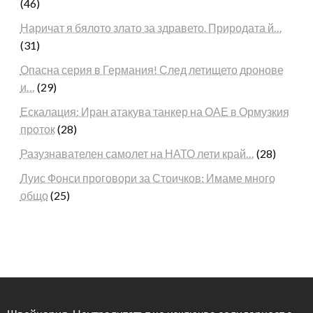
(46)
Наричат я бялото злато за здравето. Природата й…
(31)
Опасна серия в Германия! След летището дронове
и…
(29)
Ескалация: Иран атакува танкер на ОАЕ в Ормузкия
проток
(28)
Разузнавателен самолет на НАТО лети край…
(28)
Луис Фонси проговори за Стоичков: Имаме много
общо
(25)