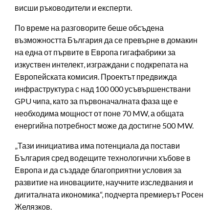
висши ръководители и експерти.
По време на разговорите беше обсъдена
възможността България да се превърне в домакин
на една от първите в Европа гигафабрики за
изкуствен интелект, изграждани с подкрепата на
Европейската комисия. Проектът предвижда
инфраструктура с над 100 000 усъвършенствани
GPU чипа, като за първоначалната фаза ще е
необходима мощност от поне 70 MW, а общата
енергийна потребност може да достигне 500 MW.
„Тази инициатива има потенциала да постави
България сред водещите технологични хъбове в
Европа и да създаде благоприятни условия за
развитие на иновациите, научните изследвания и
дигиталната икономика“, подчерта премиерът Росен
Желязков.