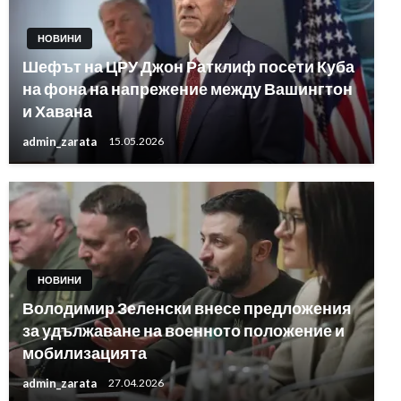
НОВИНИ
Шефът на ЦРУ Джон Ратклиф посети Куба
на фона на напрежение между Вашингтон
и Хавана
admin_zarata
15.05.2026
НОВИНИ
Володимир Зеленски внесе предложения
за удължаване на военното положение и
мобилизацията
admin_zarata
27.04.2026