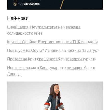
Най-нови
Швейцария: Неутралитетът не изключва
солидарност с Киев
Криза в Украйна: Енергиен колапс и ТЦК скандали
Нов щурм на Сеута? Испания на нокти за 15 август
Протест на Крит срещу кораб с израелски туристи
Нови експлозии в Киев, ударен е жилищен блок в
Донецк