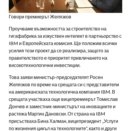
Говори премиерът Желязков
Проучваме възможността за строителство на
гигафабрика за изкуствен интелект в партньорство с
IBM и Европейската комисия. Ще положим всички
усилия този проект да се реализира, защото за
правителството е приоритет привличането на
високотехнологични инвестиции.
Това заяви министър-председателят Росен
Желязков по време на срещата си с представители
на американската технологична компания IBM. В
срещата участваха още вицепремиерът Томислав
Дончев и заместник-министърът на иновациите и
растежа Мартин Дановски. От страна на IBM
присъстваха Бина Халман, вицепрезидент „Услуги
по жизнения цикъл на технологиите“, както и други