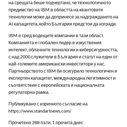
на срещата беше подчертано, че технологичното
предимство на IBM в областта на квантовите
технологии може да допринесе за надграждането на
AI капацитета, който България предстои да изгради.
IBM е сред водещите компании в тази област.
Компанията е глобален лидер в изкуствения
интелект, облачните технологии и киберсигурността,
с над 2000 служители в България и статут на един от
най-големите американски инвеститори у нас.
Партньорството с IBM би осигурило технологичен и
експертен капацитет, международна легитимност и
съответствие с европейската и националната
регулаторна рамка.
Публикувано с изричното съгласие на
https://www.standartnews.com/
Прочетено 288 пъти, 1 прочита днес