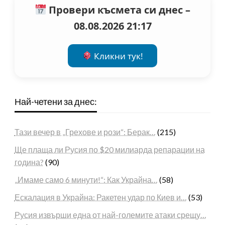
Провери късмета си днес –
08.08.2026 21:17
Кликни тук!
Най-четени за днес:
Тази вечер в „Грехове и рози“: Берак…
(215)
Ще плаща ли Русия по $20 милиарда репарации на
година?
(90)
„Имаме само 6 минути!“: Как Украйна…
(58)
Ескалация в Украйна: Ракетен удар по Киев и…
(53)
Русия извърши една от най-големите атаки срещу…