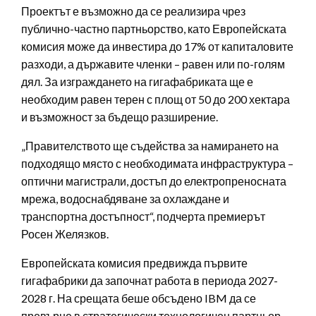
Проектът е възможно да се реализира чрез
публично-частно партньорство, като Европейската
комисия може да инвестира до 17% от капиталовите
разходи, а държавите членки – равен или по-голям
дял. За изграждането на гигафабриката ще е
необходим равен терен с площ от 50 до 200 хектара
и възможност за бъдещо разширение.
„Правителството ще съдейства за намирането на
подходящо място с необходимата инфраструктура –
оптични магистрали, достъп до електропреносната
мрежа, водоснабдяване за охлаждане и
транспортна достъпност“, подчерта премиерът
Росен Желязков.
Европейската комисия предвижда първите
гигафабрики да започнат работа в периода 2027-
2028 г. На срещата беше обсъдено IBM да се
превърне в стратегически технологичен партньор