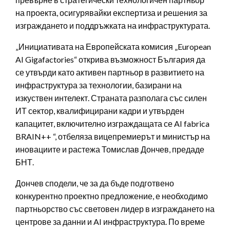
на проекта, осигурявайки експертиза и решения за
изграждането и поддръжката на инфраструктурата.
„Инициативата на Европейската комисия „European
AI Gigafactories“ открива възможност България да
се утвърди като активен партньор в развитието на
инфраструктура за технологии, базирани на
изкуствен интелект. Страната разполага със силен
ИТ сектор, квалифицирани кадри и утвърден
капацитет, включително изграждащата се AI fabrica
BRAIN++ “, отбеляза вицепремиерът и министър на
иновациите и растежа Томислав Дончев, предаде
БНТ.
Дончев сподели, че за да бъде подготвено
конкурентно проектно предложение, е необходимо
партньорство със световен лидер в изграждането на
центрове за данни и AI инфраструктура. По време