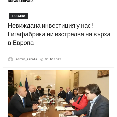
ВЪРХА В ЕВРОПА
НОВИНИ
Невиждана инвестиция у нас!
Гигафабрика ни изстрелва на върха
в Европа
Posted
admin_zarata
03.10.2025
on