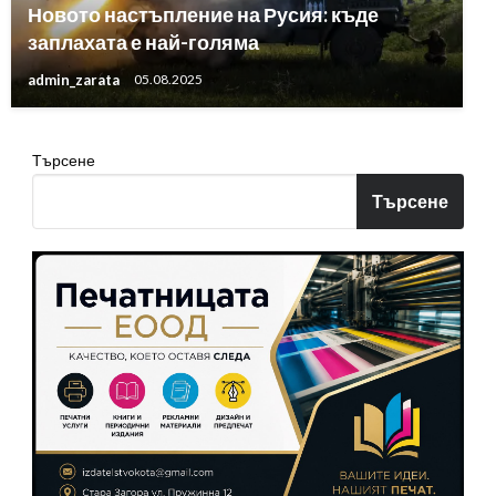
Новото настъпление на Русия: къде
заплахата е най-голяма
admin_zarata
05.08.2025
Търсене
Търсене