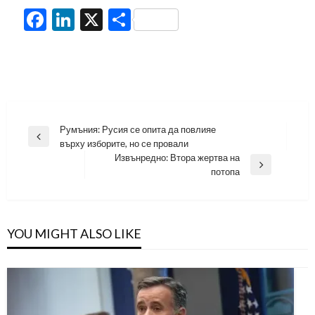
Facebook
LinkedIn
X
Share
Навигация
Румъния: Русия се опита да повлияе
Previous
върху изборите, но се провали
Post
Извънредно: Втора жертва на
Next
потопа
Post
YOU MIGHT ALSO LIKE