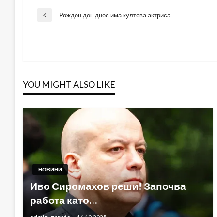
Навигация
Рожден ден днес има култова актриса
Previous
Post
YOU MIGHT ALSO LIKE
НОВИНИ
Иво Сиромахов реши! Започва
работа като…
admin_zarata
16.10.2025