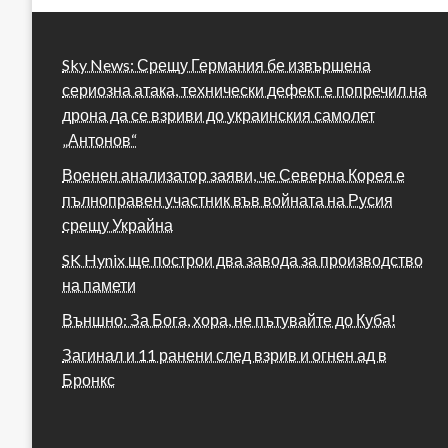
Sky News: Срещу Германия бе извършена
сериозна атака, технически дефект е попречил на
дрона да се взриви до украинския самолет
„Антонов“
Военен анализатор заяви, че Северна Корея е
пълноправен участник във войната на Русия
срещу Украйна
SK Hynix ще построи два завода за производство
на памети
Външно: За Бога, хора, не пътувайте до Куба!
Загинал и 11 ранени след взрив и огнен ад в
Бронкс