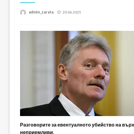
Posted
admin_zarata
20.06.2025
on
Разговорите за евентуалното убийство на вър
неприемливи.