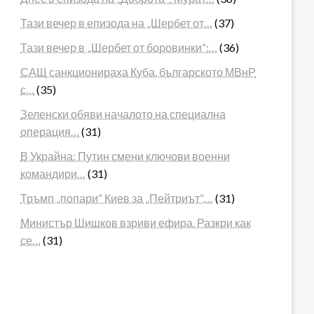
Тази вечер в епизода на „Шербет от…
(37)
Тази вечер в „Шербет от боровинки“:…
(36)
САЩ санкционираха Куба, българското МВнР
с…
(35)
Зеленски обяви началото на специална
операция…
(31)
В Украйна: Путин смени ключови военни
командири…
(31)
Тръмп „попари“ Киев за „Пейтриът“,…
(31)
Министър Шишков взриви ефира. Разкри как
се…
(31)