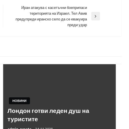
Иран атакува с касетъчни боеприпаси
територията на Израел. Тел Авив
Next
предупреди иранско село да се евакуира
Post
преди удар
НОВИНИ
Лондон готви леден душ на
туристите
admin_zarata
24.11.2025