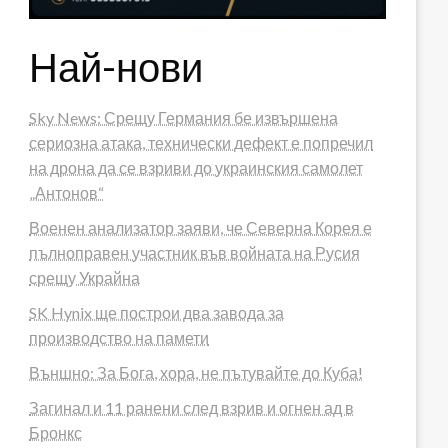
Най-нови
Sky News: Срещу Германия бе извършена
сериозна атака, технически дефект е попречил
на дрона да се взриви до украинския самолет
„Антонов“
Военен анализатор заяви, че Северна Корея е
пълноправен участник във войната на Русия
срещу Украйна
SK Hynix ще построи два завода за
производство на памети
Външно: За Бога, хора, не пътувайте до Куба!
Загинал и 11 ранени след взрив и огнен ад в
Бронкс