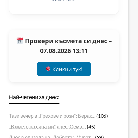
Провери късмета си днес –
07.08.2026 13:11
Кликни тук!
Най-четени за днес:
Тази вечер в „Грехове и рози“: Берак…
(106)
„В името на сина ми“ днес: Сема…
(45)
Днес в епизода на „Доброта“: Мурат…
(38)