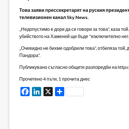
Това заяви прессекретарят на руския президен
телевизионен канал Sky News.
„Недопустимо е дори да се говори за това“, каза то
убийството на Хаменей ще бъде "изключително нег
„Очевидно не бихме одобрили това“, отбеляза той, 
Пандора“.
Публикувано съгласно общите разпоредби на https:/
Прочетено 4 пъти, 1 прочита днес
Facebook
LinkedIn
X
Share