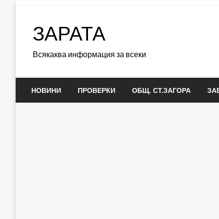
Skip
to
ЗАРАТА
content
Всякаква информация за всеки
НОВИНИ
ПРОВЕРКИ
ОБЩ. СТ.ЗАГОРА
ЗА