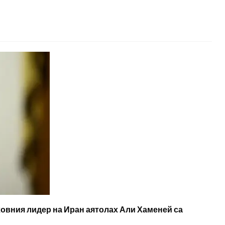
ховния лидер на Иран аятолах Али Хаменей са