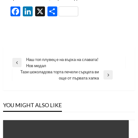
Facebook
LinkedIn
X
Share
Навигация
Наш топ плувец е на върха на славата!
Previous
Нов медал
Post
Тази шоколадова торта печели сърцата ви
Next
още от първата хапка
Post
YOU MIGHT ALSO LIKE