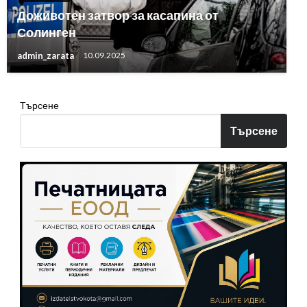
Доживотен затвор за касапина от
Солинген
admin_zarata
10.09.2025
Търсене
Търсене