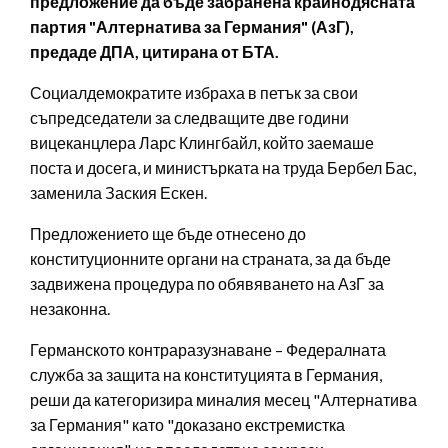
предложение да бъде забранена крайнодясната
партия "Алтернатива за Германия" (АзГ),
предаде ДПА, цитирана от БТА.
Социалдемократите избраха в петък за свои
съпредседатели за следващите две години
вицеканцлера Ларс Клингбайл, който заемаше
поста и досега, и министърката на труда Бербел Бас,
заменила Заския Ескен.
Предложението ще бъде отнесено до
конституционните органи на страната, за да бъде
задвижена процедура по обявяването на АзГ за
незаконна.
Германското контраразузнаване – Федералната
служба за защита на конституцията в Германия,
реши да категоризира миналия месец "Алтернатива
за Германия" като "доказано екстремистка