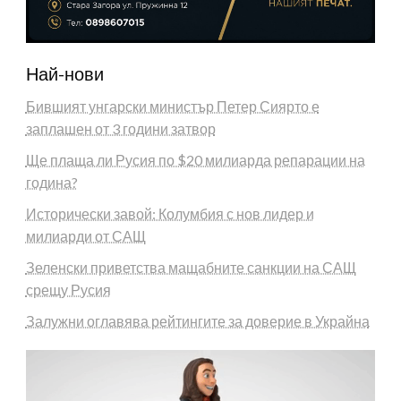
Най-нови
Бившият унгарски министър Петер Сиярто е
заплашен от 3 години затвор
Ще плаща ли Русия по $20 милиарда репарации на
година?
Исторически завой: Колумбия с нов лидер и
милиарди от САЩ
Зеленски приветства мащабните санкции на САЩ
срещу Русия
Залужни оглавява рейтингите за доверие в Украйна