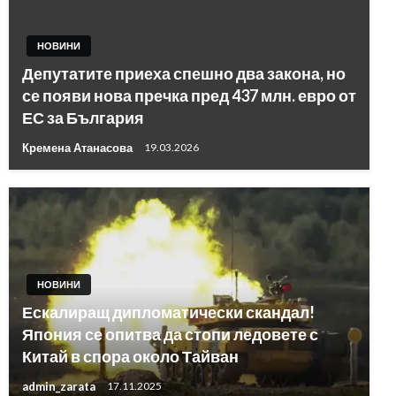
НОВИНИ
Депутатите приеха спешно два закона, но
се появи нова пречка пред 437 млн. евро от
ЕС за България
Кремена Атанасова
19.03.2026
НОВИНИ
Ескалиращ дипломатически скандал!
Япония се опитва да стопи ледовете с
Китай в спора около Тайван
admin_zarata
17.11.2025