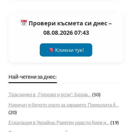
Провери късмета си днес –
08.08.2026 07:43
Кликни тук!
Най-четени за днес:
Тази вечер в „Грехове и рози“: Берак…
(50)
Наричат я бялото злато за здравето. Природата й…
(20)
Ескалация в Украйна: Ракетен удар по Киев и…
(19)