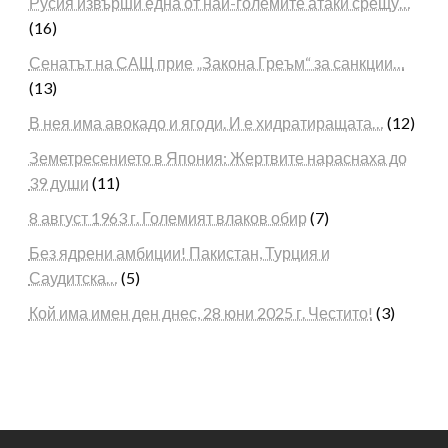
Русия извърши една от най-големите атаки срещу…
(16)
Сенатът на САЩ прие „Закона Греъм“ за санкции…
(13)
В нея има авокадо и ягоди. И е хидратиращата…
(12)
Земетресението в Япония: Жертвите нараснаха до
39 души
(11)
8 август 1963 г. Големият влаков обир
(7)
Без ядрени амбиции! Пакистан, Турция и
Саудитска…
(5)
Кой има имен ден днес, 28 юни 2025 г. Честито!
(3)