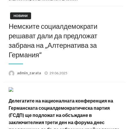
НОВИНИ
Немските социалдемократи
решават дали да предложат
забрана на „Алтернатива за
Германия“
Posted
admin_zarata
29.06.2025
on
Делегатите на националната конференция на
Германската социалдемократическа партия
(ГСДП) ще подложат на обсъждане в
заключителния трети ден на форума днес