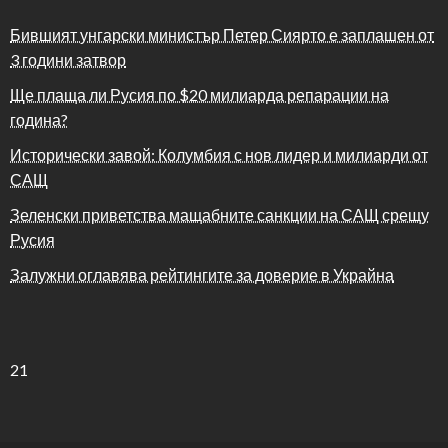
Бившият унгарски министър Петер Сиярто е заплашен от
3 години затвор
Ще плаща ли Русия по $20 милиарда репарации на
година?
Исторически завой: Колумбия с нов лидер и милиарди от
САЩ
Зеленски приветства мащабните санкции на САЩ срещу
Русия
Залужни оглавява рейтингите за доверие в Украйна
21