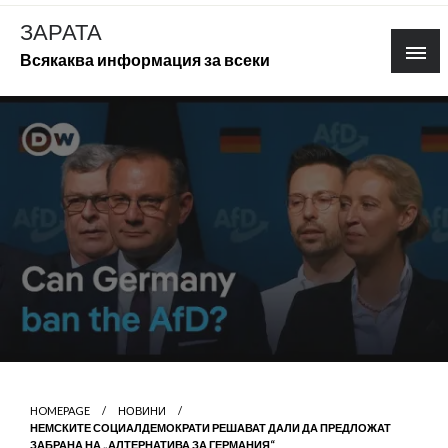
Skip
ЗАРАТА
to
Всякаква информация за всеки
content
HOMEPAGE
НОВИНИ
НЕМСКИТЕ СОЦИАЛДЕМОКРАТИ РЕШАВАТ ДАЛИ ДА ПРЕДЛОЖАТ
ЗАБРАНА НА „АЛТЕРНАТИВА ЗА ГЕРМАНИЯ“