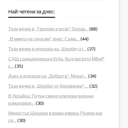
Най-четени за днес:
Тази вечер в „Грехове и рози“: Берак…
(88)
„В името на сина ми“ днес: Сема…
(44)
Тази вечер в епизода на „Шербет от…
(37)
САЩ санкционираха Куба, българското МВнР
с…
(35)
Днес в епизода на „Доброта“: Мурат…
(34)
Тази вечер в „Шербет от боровинки“:…
(32)
В Украйна: Путин смени ключови военни
командири…
(30)
Министър Шишков взриви ефира. Разкри как
се…
(30)