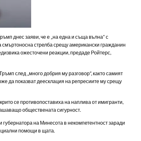
ъмп днес заяви, че е „на една и съща вълна“ с
ра смъртоносна стрелба срещу американски гражданин
едизвика ожесточени реакции, предаде Ройтерс,
ръмп след „много добрия му разговор“, както самият
оже да показват деесклация на репресиите му срещу
ткрито се противопоставиха на наплива от имигранти,
рашаващо обществената сигурност.
и губернатора на Минесота в некомпетентност заради
оциални помощи в щата.