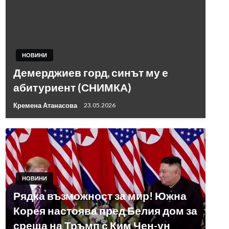
НОВИНИ
Демерджиев горд, синът му е
абитуриент (СНИМКА)
Кремена Атанасова
23.05.2026
НОВИНИ
Рядка възможност за мир! Южна
Корея настоява пред Белия дом за
среща на Тръмп с Ким Чен-ун