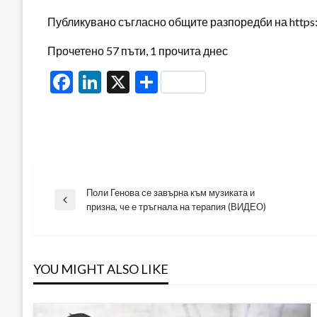
Публикувано съгласно общите разпоредби на https:/
Прочетено 57 пъти, 1 прочита днес
Facebook
LinkedIn
X
Share
Поли Генова се завърна към музиката и
Навигация
Previous
призна, че е тръгнала на терапия (ВИДЕО)
Post
YOU MIGHT ALSO LIKE