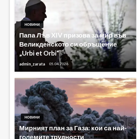
НОВИНИ
Папа Лъв XIV призова за мир във
Великденското си обръщение
„Urbi et Orbi“
admin_zarata
05.04.2026
НОВИНИ
Мирният план за Газа: кои са най-
големите трудности