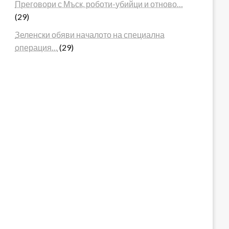
Преговори с Мъск, роботи-убийци и отново…
(29)
Зеленски обяви началото на специална
операция…
(29)