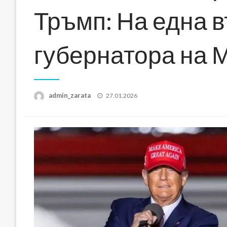
Тръмп: На една в
губернатора на 
Posted
admin_zarata
27.01.2026
on