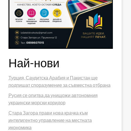
Най-нови
Турция, Саудитска Арабия и Пакистан ще
подпишат споразумение за съвместна отбрана
Русия се опитва да унищожи автономния
украински морски коридор
Стара Загора прави нова крачка към
интелигентно управление на местната
икономика