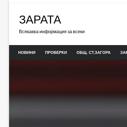
Skip
to
ЗАРАТА
content
Всякаква информация за всеки
НОВИНИ
ПРОВЕРКИ
ОБЩ. СТ.ЗАГОРА
ЗА