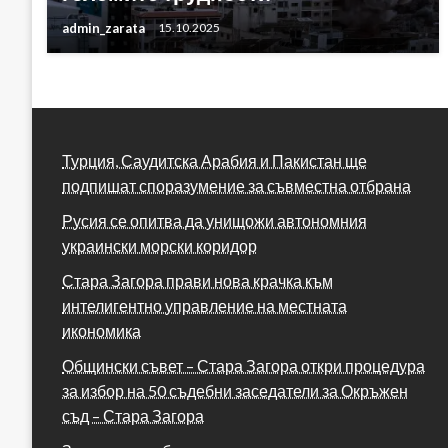
admin_zarata
15.10.2025
Турция, Саудитска Арабия и Пакистан ще
подпишат споразумение за съвместна отбрана
Русия се опитва да унищожи автономния
украински морски коридор
Стара Загора прави нова крачка към
интелигентно управление на местната
икономика
Общински съвет – Стара Загора откри процедура
за избор на 50 съдебни заседатели за Окръжен
съд – Стара Загора