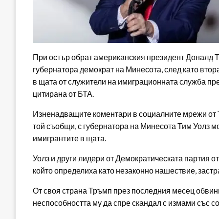
При остър обрат американския президент Доналд Тр
губернатора демократ на Минесота, след като вто
в щата от служители на имиграционната служба пр
цитирана от БТА.
Изненадващите коментари в социалните мрежи от Т
той съобщи, с губернатора на Минесота Тим Уолз м
имигрантите в щата.
Уолз и други лидери от Демократическата партия о
който определиха като незаконно нашествие, заст
От своя страна Тръмп през последния месец обвин
неспособността му да спре скандал с измами със с