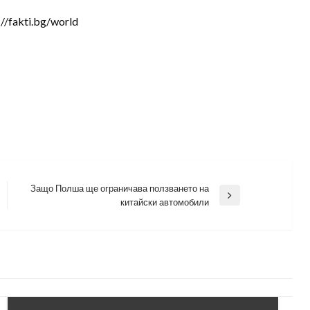
/fakti.bg/world
Защо Полша ще ограничава ползването на
Next
китайски автомобили
Post