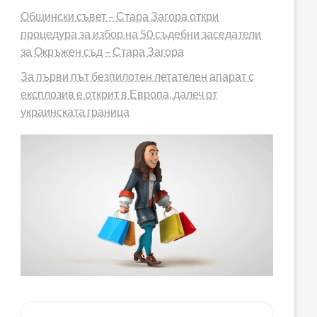
Общински съвет – Стара Загора откри
процедура за избор на 50 съдебни заседатели
за Окръжен съд – Стара Загора
За първи път безпилотен летателен апарат с
експлозив е открит в Европа, далеч от
украинската граница