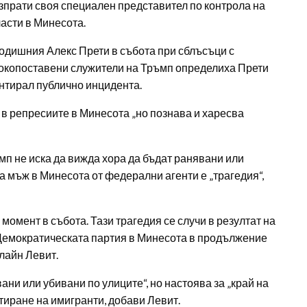
зпрати своя специален представител по контрола на
ласти в Минесота.
одишния Алекс Прети в събота при сблъсъци с
сокопоставени служители на Тръмп определиха Прети
ентирал публично инцидента.
 в репресиите в Минесота „но познава и харесва
мп не иска да вижда хора да бъдат ранявани или
а мъж в Минесота от федерални агенти е „трагедия“,
 момент в събота. Тази трагедия се случи в резултат на
Демократическата партия в Минесота в продължение
лайн Левит.
ани или убивани по улиците“, но настоява за „край на
тиране на имигранти, добави Левит.