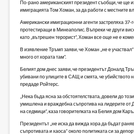
По-рано американският президент съобщи, че ще и
имиграцията Том Хоман, за да работи с местните в
Американски имиграционни агенти застреляха 37-г
протестиращи в Минеаполис. Въпреки че други ви
като „вътрешен терорист“, Хоман все още не е ком
В изявление Тръмп заяви, че Хоман „не е участвал“
много от хората там“.
Белият дом днес заяви, че президентът Доналд Тръ
убивани по улиците в САЩ и смята, че убийството н
предаде Ройтерс.
„Нека бъда ясна за обстоятелствата, довели до този
умишлена и враждебна съпротива на лидерите от 
на седмици“, каза говорителката на Белия дом Каръ
Президентът „не иска да вижда хора да бъдат раняв
съпротивата и хаоса“ около политиката си за депор