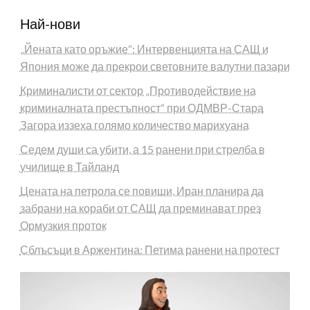
Най-нови
„Йената като оръжие“: Интервенцията на САЩ и
Япония може да прекрои световните валутни пазари
Криминалисти от сектор „Противодействие на
криминалната престъпност“ при ОДМВР-Стара
Загора иззеха голямо количество марихуана
Седем души са убити, а 15 ранени при стрелба в
училище в Тайланд
Цената на петрола се повиши, Иран планира да
забрани на кораби от САЩ да преминават през
Ормузкия проток
Сблъсъци в Аржентина: Петима ранени на протест