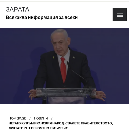
Skip
ЗАРАТА
to
Всякаква информация за всеки
content
HOMEPAGE
НОВИНИ
НЕТАНЯХУ КЪМ ИРАНСКИЯ НАРОД: СВАЛЕТЕ ПРАВИТЕЛСТВОТО,
ДИКТАТОРЪТ ВЕРОЯТНО Е МЪРТЪВ!