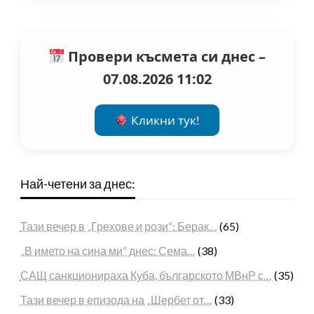
Провери късмета си днес –
07.08.2026 11:02
Кликни тук!
Най-четени за днес:
Тази вечер в „Грехове и рози“: Берак…
(65)
„В името на сина ми“ днес: Сема…
(38)
САЩ санкционираха Куба, българското МВнР с…
(35)
Тази вечер в епизода на „Шербет от…
(33)