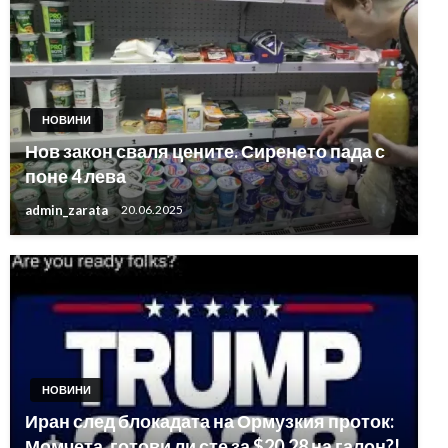
НОВИНИ
Нов закон сваля цените. Сиренето пада с
поне 4 лева
admin_zarata
20.06.2025
НОВИНИ
Иран след блокадата на Ормузкия проток:
Момчета, готови ли сте за $20,28 на галон?!