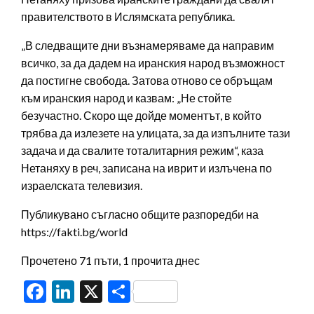
правителството в Ислямската република.
„В следващите дни възнамеряваме да направим
всичко, за да дадем на иранския народ възможност
да постигне свобода. Затова отново се обръщам
към иранския народ и казвам: „Не стойте
безучастно. Скоро ще дойде моментът, в който
трябва да излезете на улицата, за да изпълните тази
задача и да свалите тоталитарния режим“, каза
Нетаняху в реч, записана на иврит и излъчена по
израелската телевизия.
Публикувано съгласно общите разпоредби на
https://fakti.bg/world
Прочетено 71 пъти, 1 прочита днес
Facebook
LinkedIn
X
Share