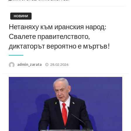
НОВИНИ
Нетаняху към иранския народ:
Свалете правителството,
диктаторът вероятно е мъртъв!
Posted
admin_zarata
28.02.2026
on