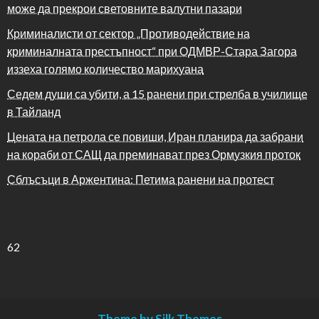
може да прекрои световните валутни пазари
Криминалисти от сектор „Противодействие на
криминалната престъпност“ при ОДМВР-Стара Загора
иззеха голямо количество марихуана
Седем души са убити, а 15 ранени при стрелба в училище
в Тайланд
Цената на петрола се повиши, Иран планира да забрани
на кораби от САЩ да преминават през Ормузкия проток
Сблъсъци в Аржентина: Петима ранени на протест
62
Theme by Silk Themes