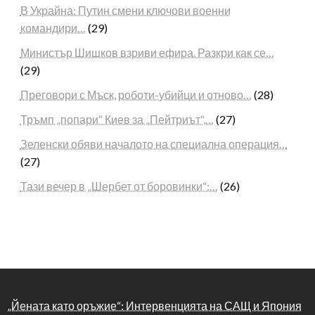
В Украйна: Путин смени ключови военни
командири…
(29)
Министър Шишков взриви ефира. Разкри как се…
(29)
Преговори с Мъск, роботи-убийци и отново…
(28)
Тръмп „попари“ Киев за „Пейтриът“,…
(27)
Зеленски обяви началото на специална операция…
(27)
Тази вечер в „Шербет от боровинки“:…
(26)
„Йената като оръжие“: Интервенцията на САЩ и Япония