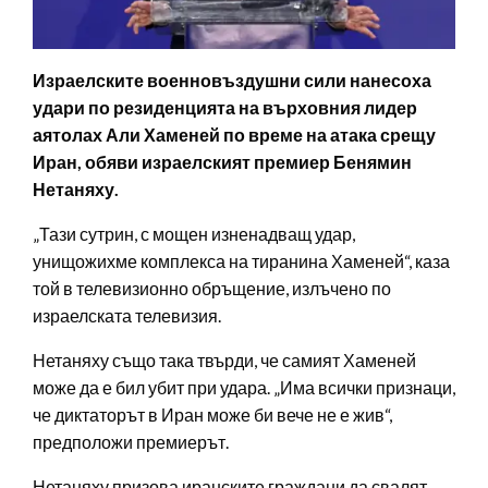
Израелските военновъздушни сили нанесоха
удари по резиденцията на върховния лидер
аятолах Али Хаменей по време на атака срещу
Иран, обяви израелският премиер Бенямин
Нетаняху.
„Тази сутрин, с мощен изненадващ удар,
унищожихме комплекса на тиранина Хаменей“, каза
той в телевизионно обръщение, излъчено по
израелската телевизия.
Нетаняху също така твърди, че самият Хаменей
може да е бил убит при удара. „Има всички признаци,
че диктаторът в Иран може би вече не е жив“,
предположи премиерът.
Нетаняху призова иранските граждани да свалят