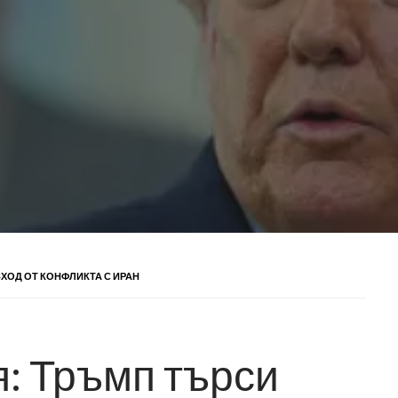
ЗХОД ОТ КОНФЛИКТА С ИРАН
я: Тръмп търси