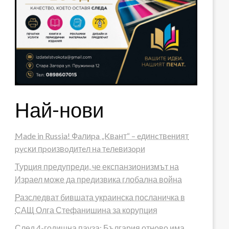
Най-нови
Made in Russia! Фaлиpa „Kвaнт“ – eдинcтвeният
pycĸи пpoизвoдитeл нa тeлeвизopи
Турция предупреди, че експанзионизмът на
Израел може да предизвика глобална война
Разследват бившата украинска посланичка в
САЩ Олга Стефанишина за корупция
След 4-годишна пауза: България отново има