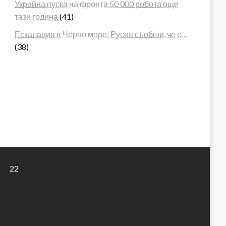
Украйна пуска на фронта 50 000 робота още
тази година
(41)
Ескалация в Черно море: Русия съобщи, че е…
(38)
22