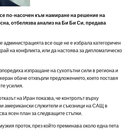
се по-насочен към намиране на решение на
ясна, отбелязва анализ на Би Би Си, предава
че администрацията все още не е избрала категоричен
 край на конфликта, или да настоява за дипломатическо
поредиха изпращане на сухопътни сили в региона и
ехеран обаче отхвърли предложението, което поставя
те усилия.
отказът на Иран показва, че контролът върху
ши американски служители и съюзници на САЩ в
сва ясен план за следващите стъпки.
узкия проток, през който преминава около една пета