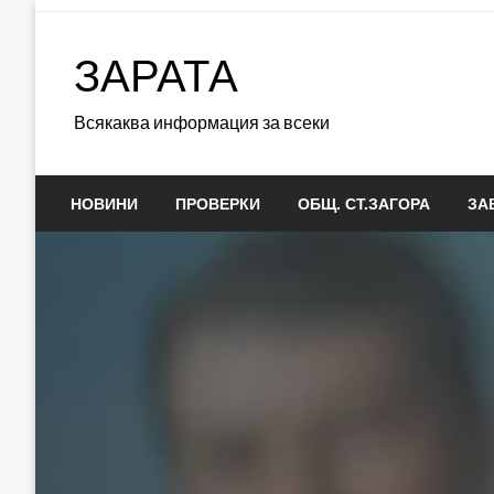
Skip
to
ЗАРАТА
content
Всякаква информация за всеки
НОВИНИ
ПРОВЕРКИ
ОБЩ. СТ.ЗАГОРА
ЗА