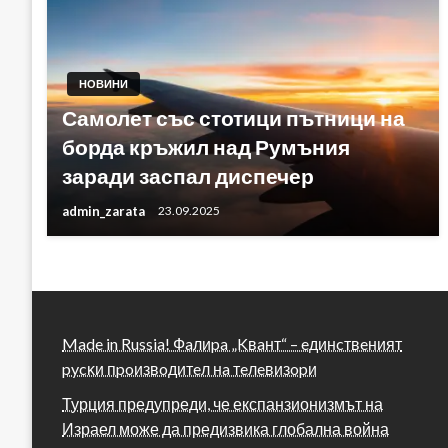
НОВИНИ
Самолет със стотици пътници на
борда кръжил над Румъния
заради заспал диспечер
admin_zarata
23.09.2025
Made in Russia! Фaлиpa „Kвaнт“ – eдинcтвeният
pycĸи пpoизвoдитeл нa тeлeвизopи
Турция предупреди, че експанзионизмът на
Израел може да предизвика глобална война