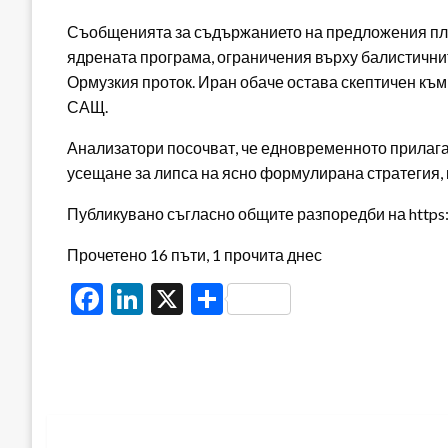
Съобщенията за съдържанието на предложения план 
ядрената програма, ограничения върху балистични
Ормузкия проток. Иран обаче остава скептичен към
САЩ.
Анализатори посочват, че едновременното прилага
усещане за липса на ясно формулирана стратегия,
Публикувано съгласно общите разпоредби на https:/
Прочетено 16 пъти, 1 прочита днес
Facebook
LinkedIn
X
Share