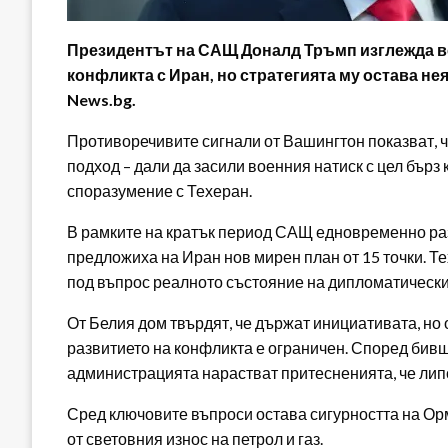
Президентът на САЩ Доналд Тръмп изглежда в
конфликта с Иран, но стратегията му остава не
News.bg.
Противоречивите сигнали от Вашингтон показват, 
подход – дали да засили военния натиск с цел бърз
споразумение с Техеран.
В рамките на кратък период САЩ едновременно раз
предложиха на Иран нов мирен план от 15 точки. Т
под въпрос реалното състояние на дипломатически
От Белия дом твърдят, че държат инициативата, но 
развитието на конфликта е ограничен. Според бив
администрацията нарастват притесненията, че лип
Сред ключовите въпроси остава сигурността на Орм
от световния износ на петрол и газ.