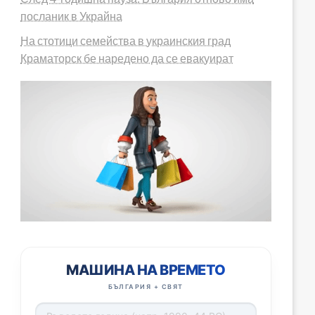
посланик в Украйна
На стотици семейства в украинския град
Краматорск бе наредено да се евакуират
МАШИНА НА ВРЕМЕТО
БЪЛГАРИЯ + СВЯТ