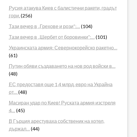
Русия атакува Киев с балистични ракети, градът
гори.
(256)
Тази вечер в „Грехове и рози“:…
(104)
Тази вечер в „Шербет от боровинки“:…
(101)
Украинската армия: Севернокорейско ракетно…
(61)
Путин обяви създаването на нов род войски в…
(48)
ЕС предоставя още 1,4 млрд. евро на Украйна
от…
(48)
Масиран удар по Киев! Руската армия изстреля
4…
(45)
В Гърция арестуваха собственик на хотел,
държал…
(44)