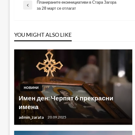
Планираните екоинициативи в Стара Загора
Навигация
Previous
за 28 март се отлагат
Post
YOU MIGHT ALSO LIKE
НОВИНИ
Имен ден: Черпят 6 прекрасни
имена
admin_zarata
20.09.2025