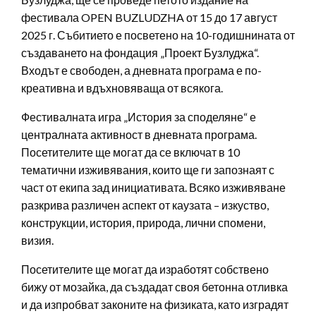
фестивала OPEN BUZLUDZHA от 15 до 17 август
2025 г. Събитието е посветено на 10-годишнината от
създаването на фондация „Проект Бузлуджа“.
Входът е свободен, а дневната програма е по-
креативна и вдъхновяваща от всякога.
Фестивалната игра „История за споделяне“ е
централната активност в дневната програма.
Посетителите ще могат да се включат в 10
тематични изживявания, които ще ги запознаят с
част от екипа зад инициативата. Всяко изживяване
разкрива различен аспект от каузата – изкуство,
конструкции, история, природа, лични спомени,
визия.
Посетителите ще могат да изработят собствено
бижу от мозайка, да създадат своя бетонна отливка
и да изпробват законите на физиката, като изградят