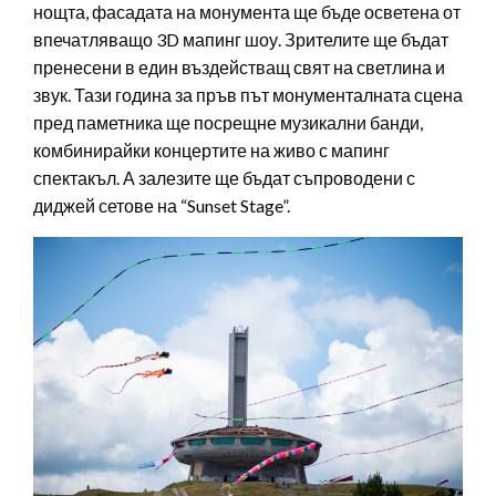
нощта, фасадата на монумента ще бъде осветена от
впечатляващо 3D мапинг шоу. Зрителите ще бъдат
пренесени в един въздействащ свят на светлина и
звук. Тази година за пръв път монументалната сцена
пред паметника ще посрещне музикални банди,
комбинирайки концертите на живо с мапинг
спектакъл. А залезите ще бъдат съпроводени с
диджей сетове на “Sunset Stage”.