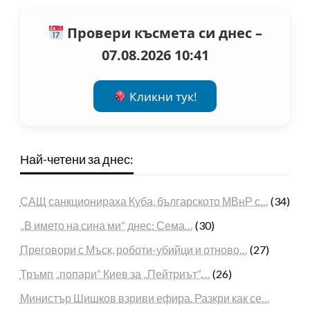
Провери късмета си днес –
07.08.2026 10:41
Кликни тук!
Най-четени за днес:
САЩ санкционираха Куба, българското МВнР с…
(34)
„В името на сина ми“ днес: Сема…
(30)
Преговори с Мъск, роботи-убийци и отново…
(27)
Тръмп „попари“ Киев за „Пейтриът“,…
(26)
Министър Шишков взриви ефира. Разкри как се…