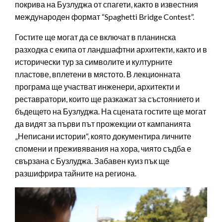
покрива на Бузлуджа от спагети, както в известния
международен формат “Spaghetti Bridge Contest”.
Гостите ще могат да се включат в планинска
разходка с екипа от ландшафтни архитекти, както и в
исторически тур за символите и културните
пластове, вплетени в мястото. В лекционната
програма ще участват инженери, архитекти и
реставратори, които ще разкажат за състоянието и
бъдещето на Бузлуджа. На сцената гостите ще могат
да видят за първи път прожекции от кампанията
„Неписани истории“, която документира личните
спомени и преживявания на хора, чиято съдба е
свързана с Бузлуджа. Забавен куиз пък ще
разшифрира тайните на региона.