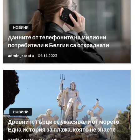
НОВИНИ
Данните от телефоните на милиони
потребители в Белгия са откраднати
admin_zarata
04.11.2025
НОВИНИ
Древните гърци се ужасявали от морето.
Една история за плажа, която не знаете