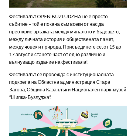
Фестивалът OPEN BUZLUDZHA не е просто
събитие – той е покана към всеки от нас да
преоткрие връзката между миналото и бъдещето,
между личната история и обществената памет,
между човек и природа. Присъединете се, от 15 до
17 август и станете част от едно различно и
вълнуващо издание на фестивала!
Фестивалът се провежда с институционалната
подкрепа на Областна администрация Стара
Загора, Община Казанлък и Национален парк-музей
“Шипка-Бузлуджа”.