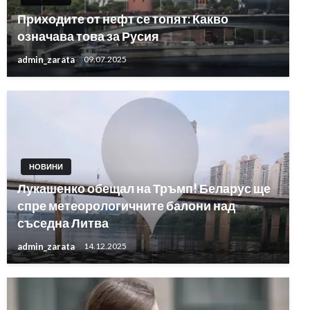
Приходите от нефт се топят: Какво
означава това за Русия
admin_zarata
09.07.2025
НОВИНИ
Лукашенко обещал на Тръмп! Беларус ще
спре метеорологичните балони над
съседна Литва
admin_zarata
14.12.2025