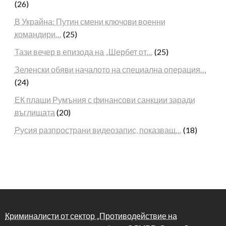
(26)
В Украйна: Путин смени ключови военни
командири…
(25)
Тази вечер в епизода на „Шербет от…
(25)
Зеленски обяви началото на специална операция…
(24)
ЕК плаши Румъния с финансови санкции заради
въглищата
(20)
Русия разпространи видеозапис, показващ…
(18)
Криминалисти от сектор „Противодействие на