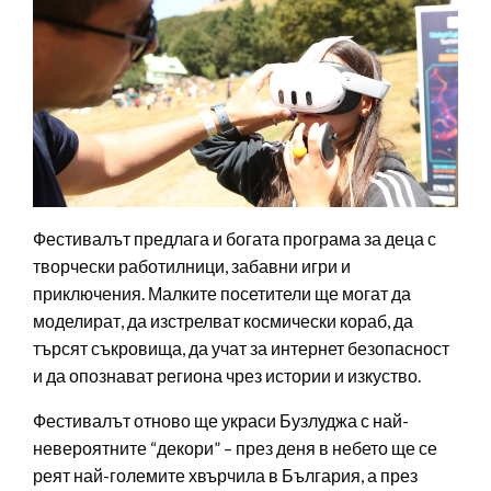
Фестивалът предлага и богата програма за деца с
творчески работилници, забавни игри и
приключения. Малките посетители ще могат да
моделират, да изстрелват космически кораб, да
търсят съкровища, да учат за интернет безопасност
и да опознават региона чрез истории и изкуство.
Фестивалът отново ще украси Бузлуджа с най-
невероятните “декори” – през деня в небето ще се
реят най-големите хвърчила в България, а през