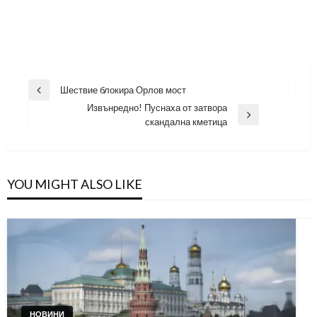
Навигация
Шествие блокира Орлов мост
Previous
Извънредно! Пуснаха от затвора
Post
Next
скандална кметица
Post
YOU MIGHT ALSO LIKE
НОВИНИ