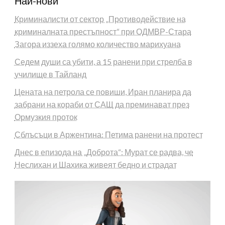
Най-нови
Криминалисти от сектор „Противодействие на
криминалната престъпност“ при ОДМВР-Стара
Загора иззеха голямо количество марихуана
Седем души са убити, а 15 ранени при стрелба в
училище в Тайланд
Цената на петрола се повиши, Иран планира да
забрани на кораби от САЩ да преминават през
Ормузкия проток
Сблъсъци в Аржентина: Петима ранени на протест
Днес в епизода на „Доброта“: Мурат се радва, че
Неслихан и Шахика живеят бедно и страдат