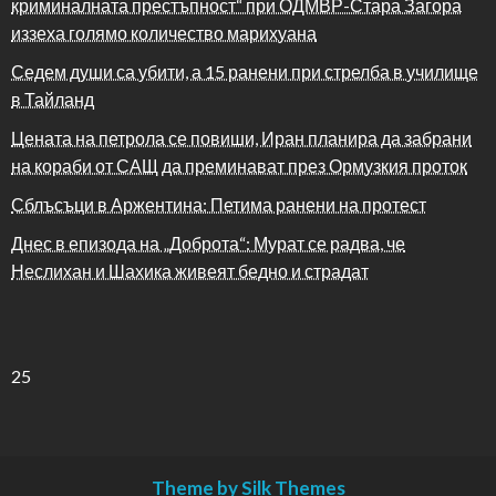
криминалната престъпност“ при ОДМВР-Стара Загора
иззеха голямо количество марихуана
Седем души са убити, а 15 ранени при стрелба в училище
в Тайланд
Цената на петрола се повиши, Иран планира да забрани
на кораби от САЩ да преминават през Ормузкия проток
Сблъсъци в Аржентина: Петима ранени на протест
Днес в епизода на „Доброта“: Мурат се радва, че
Неслихан и Шахика живеят бедно и страдат
25
Theme by Silk Themes