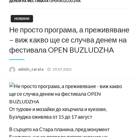
ДЕНЕМ НА ФЕСТИВАЛА OPEN BUZLUDZHA
НОВИНИ
Не просто програма, а преживяване
– виж какво ще се случва денем на
фестивала OPEN BUZLUDZHA
Posted
admin_zarata
29.07.2025
on
От турове и мозайки до хвърчила и куизове,
Бузлуджа оживява от 15 до 17 август
В сърцето на Стара планина, пред монумент
Бузлуджа, ще се проведе петото издание на