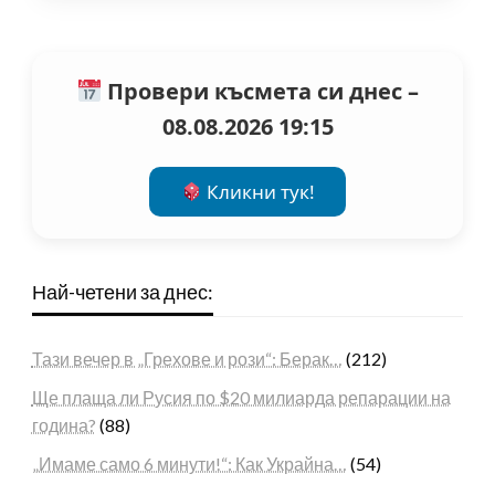
Провери късмета си днес –
08.08.2026 19:15
Кликни тук!
Най-четени за днес:
Тази вечер в „Грехове и рози“: Берак…
(212)
Ще плаща ли Русия по $20 милиарда репарации на
година?
(88)
„Имаме само 6 минути!“: Как Украйна…
(54)