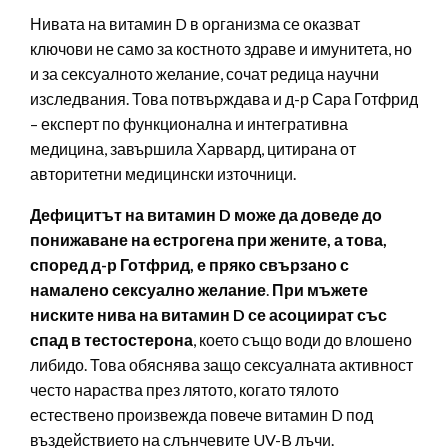
Нивата на витамин D в организма се оказват
ключови не само за костното здраве и имунитета, но
и за сексуалното желание, сочат редица научни
изследвания. Това потвърждава и д-р Сара Готфрид
– експерт по функционална и интегративна
медицина, завършила Харвард, цитирана от
авторитетни медицински източници.
Дефицитът на витамин D може да доведе до
понижаване на естрогена при жените, а това,
според д-р Готфрид, е пряко свързано с
намалено сексуално желание
.
При мъжете
ниските нива на витамин D се асоциират със
спад в тестостерона
, което също води до влошено
либидо. Това обяснява защо сексуалната активност
често нараства през лятото, когато тялото
естествено произвежда повече витамин D под
въздействието на слънчевите UV-B лъчи.