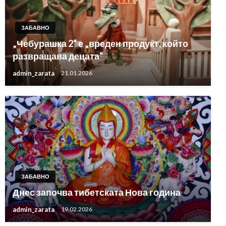
ЗАБАВНО
„Чебурашка 2“ е „вреден продукт, който
развращава децата“
admin_zarata
21.01.2026
ЗАБАВНО
Днес започва тибетската Нова година
admin_zarata
19.02.2026