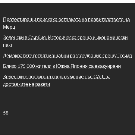
Протестиращи поискаха оставката на правителството на
Мерц
Зеленски в Сърбия: Историческа среща и икономически
пакт
Демократите готвят мащабни разследвания срещу Тръмп
Близо 175 000 жители в Южна Япония са евакуирани
Зеленски е постигнал споразумение със САЩ за
доставките на ракети
58