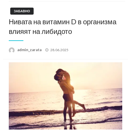
ЗАБАВНО
Нивата на витамин D в организма
влияят на либидото
Posted
admin_zarata
28.06.2025
on