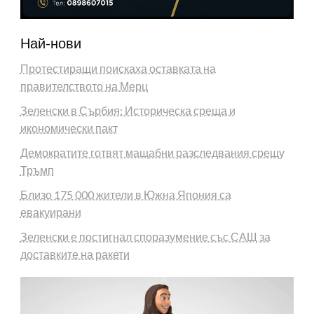
Най-нови
Протестиращи поискаха оставката на
правителството на Мерц
Зеленски в Сърбия: Историческа среща и
икономически пакт
Демократите готвят мащабни разследвания срещу
Тръмп
Близо 175 000 жители в Южна Япония са
евакуирани
Зеленски е постигнал споразумение със САЩ за
доставките на ракети