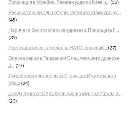
Ескалация в Украйна: Ракетен удар по Киев и…
(53)
Русия извърши една от най-големите атаки срещу…
(45)
Наричат я бялото злато за здравето. Природата й…
(31)
Разузнавателен самолет на НАТО лети край…
(27)
Опасна серия в Германия! След летището дронове
и…
(27)
Луис Фонси проговори за Стоичков: Имаме много
общо
(24)
След натиск от САЩ: Киев обеща мир за петрола в…
(23)