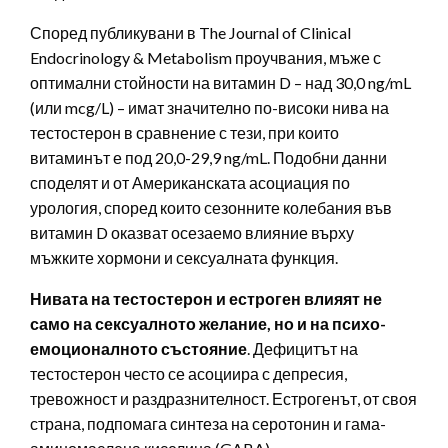
Според публикувани в The Journal of Clinical
Endocrinology & Metabolism проучвания, мъже с
оптимални стойности на витамин D – над 30,0 ng/mL
(или mcg/L) – имат значително по-високи нива на
тестостерон в сравнение с тези, при които
витаминът е под 20,0-29,9 ng/mL. Подобни данни
споделят и от Американската асоциация по
урология, според които сезонните колебания във
витамин D оказват осезаемо влияние върху
мъжките хормони и сексуалната функция.
Нивата на тестостерон и естроген влияят не
само на сексуалното желание, но и на психо-
емоционалното състояние
. Дефицитът на
тестостерон често се асоциира с депресия,
тревожност и раздразнителност. Естрогенът, от своя
страна, подпомага синтеза на серотонин и гама-