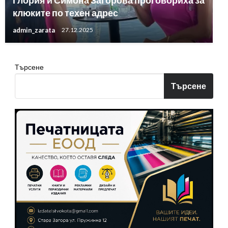
Глория и Симона Загорова проговориха за
клюките по техен адрес
admin_zarata
27.12.2025
Търсене
Търсене