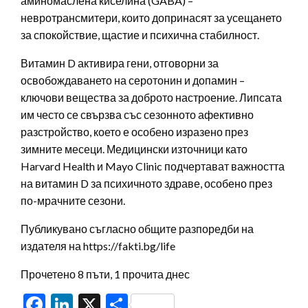
аминомаслена киселина (GABA) –
невротрансмитери, които допринасят за усещането
за спокойствие, щастие и психична стабилност.
Витамин D активира гени, отговорни за
освобождаването на серотонин и допамин –
ключови вещества за доброто настроение. Липсата
им често се свързва със сезонното афективно
разстройство, което е особено изразено през
зимните месеци. Медицински източници като
Harvard Health и Mayo Clinic подчертават важността
на витамин D за психичното здраве, особено през
по-мрачните сезони.
Публикувано съгласно общите разпоредби на
издателя на https://fakti.bg/life
Прочетено 8 пъти, 1 прочита днес
Facebook
LinkedIn
X
Share