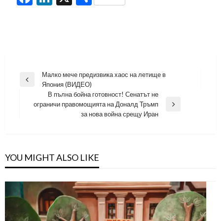
Навигация
Малко мече предизвика хаос на летище в
Previous
Япония (ВИДЕО)
Post
В пълна бойна готовност! Сенатът не
ограничи правомощията на Доналд Тръмп
Next
за нова война срещу Иран
Post
YOU MIGHT ALSO LIKE