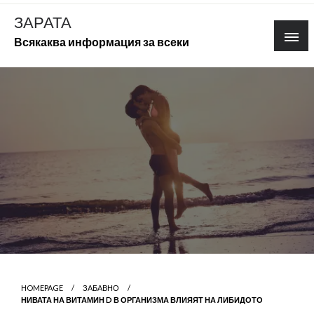
Skip
ЗАРАТА
to
Всякаква информация за всеки
content
HOMEPAGE
ЗАБАВНО
НИВАТА НА ВИТАМИН D В ОРГАНИЗМА ВЛИЯЯТ НА ЛИБИДОТО