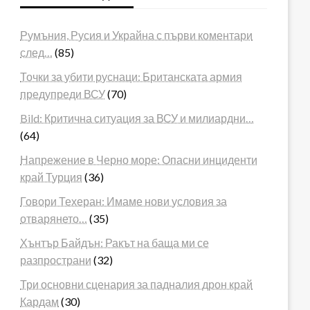
Румъния, Русия и Украйна с първи коментари
след…
(85)
Точки за убити руснаци: Британската армия
предупреди ВСУ
(70)
Bild: Критична ситуация за ВСУ и милиардни…
(64)
Напрежение в Черно море: Опасни инциденти
край Турция
(36)
Говори Техеран: Имаме нови условия за
отварянето…
(35)
Хънтър Байдън: Ракът на баща ми се
разпространи
(32)
Три основни сценария за падналия дрон край
Кардам
(30)