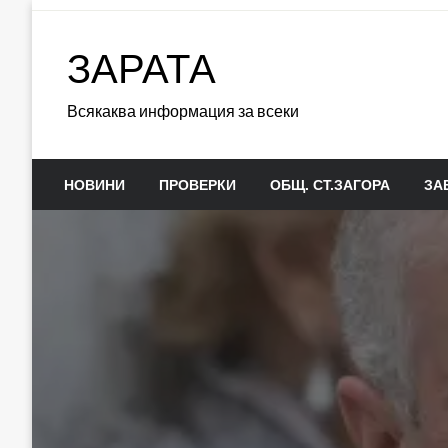
Skip
to
ЗАРАТА
content
Всякаква информация за всеки
НОВИНИ
ПРОВЕРКИ
ОБЩ. СТ.ЗАГОРА
ЗА