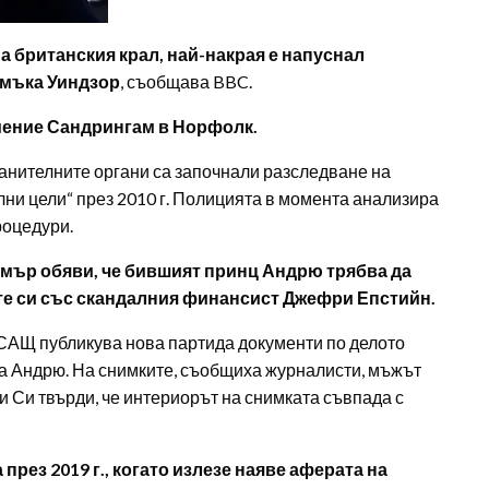
 британския крал, най-накрая е напуснал
амъка Уиндзор
, съобщава BBC.
имение Сандрингам в Норфолк.
анителните органи са започнали разследване на
лни цели“ през 2010 г. Полицията в момента анализира
роцедури.
мър обяви, че бившият принц Андрю трябва да
те си със скандалния финансист Джефри Епстийн.
САЩ публикува нова партида документи по делото
на Андрю. На снимките, съобщиха журналисти, мъжът
Би Си твърди, че интериорът на снимката съвпада с
ез 2019 г., когато излезе наяве аферата на