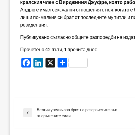
кралския член с Вирджиния Джуфре, която рабо
Андрю е имал сексуални отношения с нея, когато е б
лиши по-малкия си брат от последните му титли и п
резиденция.
Публикувано съгласно общите разпоредби на издателя
Прочетено 42 пъти, 1 прочита днес
Facebook
LinkedIn
X
Share
Белгия увеличава броя на резервистите във
Навигация
Previous
въоръжените сили
Post