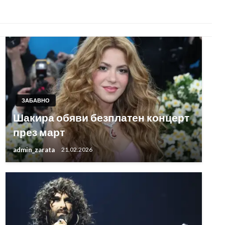
ЗАБАВНО
Шакира обяви безплатен концерт
през март
admin_zarata
21.02.2026