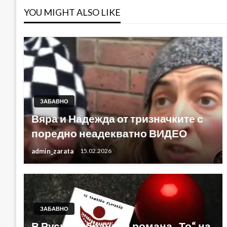
YOU MIGHT ALSO LIKE
ЗАБАВНО
Вяра и Надежда от тризначките с
поредно неадекватно ВИДЕО
admin_zarata
15.02.2026
ЗАБАВНО
В Русия забраниха романа „То“ на