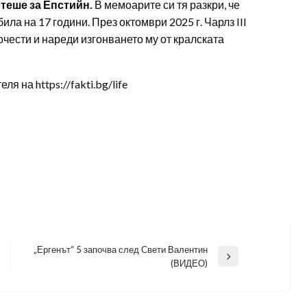
теше за Епстийн.
В мемоарите си тя разкри, че
ила на 17 години. През октомври 2025 г. Чарлз III
очести и нареди изгонването му от кралската
 на https://fakti.bg/life
„Ергенът“ 5 започва след Свети Валентин
Next
(ВИДЕО)
Post