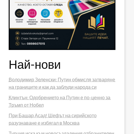
Най-нови
Володимир Зеленски: Путин обмисля затваряне
на границите и как да заблуди народа си
Клинтън: Одобрението на Путин е по-ценно за
Тръмп от Нобел
При Башар Асад! Шефът на сирийското
разузнаване е избягал в Москва
Турция иска към новосъздадения отбранителен