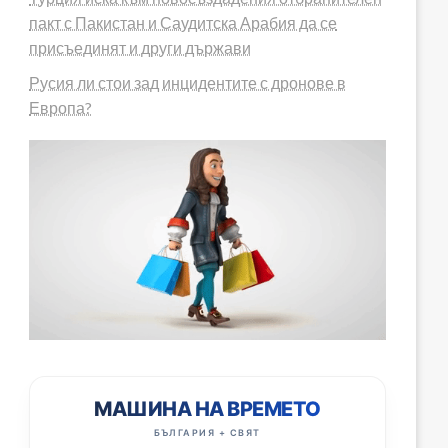
пакт с Пакистан и Саудитска Арабия да се
присъединят и други държави
Русия ли стои зад инцидентите с дронове в
Европа?
МАШИНА НА ВРЕМЕТО
БЪЛГАРИЯ + СВЯТ