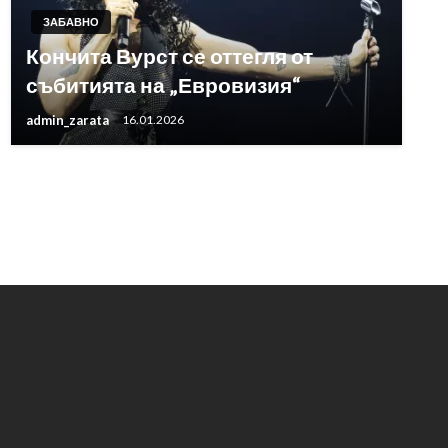
ЗАБАВНО
Кончита Вурст се оттегля от
събитията на „Евровизия“
admin_zarata
16.01.2026