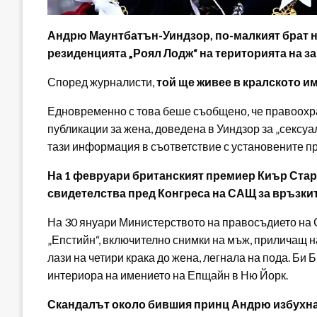
Андрю Маунтбатън-Уиндзор, по-малкият брат на
резиденцията „Роял Лодж“ на територията на з
Според журналисти,
той ще живее в кралското 
Едновременно с това беше съобщено, че правоохр
публикации за жена, доведена в Уиндзор за „сексуа
тази информация в съответствие с установените п
На 1 февруари британският премиер Киър Стар
свидетелства пред Конгреса на САЩ за връзки
На 30 януари Министерството на правосъдието на 
„Епстийн“, включително снимки на мъж, приличащ 
лази на четири крака до жена, легнала на пода. Би 
интериора на имението на Епщайн в Ню Йорк.
Скандалът около бившия принц Андрю избухна пр