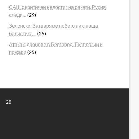
САЩ с критичен недостиг на ракети, Русия
следи…
(29)
Зеленски: Затваряме небето ни с наша
балистика…
(25)
Атака с дронове в Белгород: Експлозии и
пожари
(25)
28