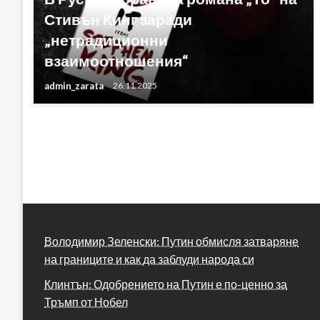
Стивън Кинг заради
„нетрадиционни
взаимоотношения“
admin_zarata
26.11.2025
Володимир Зеленски: Путин обмисля затваряне
на границите и как да заблуди народа си
Клинтън: Одобрението на Путин е по-ценно за
Тръмп от Нобел