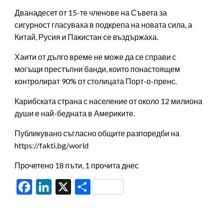
Дванадесет от 15-те членове на Съвета за
сигурност гласуваха в подкрепа на новата сила, а
Китай, Русия и Пакистан се въздържаха.
Хаити от дълго време не може да се справи с
могъщи престъпни банди, които понастоящем
контролират 90% от столицата Порт-о-пренс.
Карибската страна с население от около 12 милиона
души е най-бедната в Америките.
Публикувано съгласно общите разпоредби на
https://fakti.bg/world
Прочетено 18 пъти, 1 прочита днес
Facebook
LinkedIn
X
Share