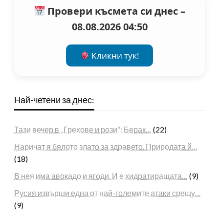
Провери късмета си днес –
08.08.2026 04:50
Кликни тук!
Най-четени за днес:
Тази вечер в „Грехове и рози“: Берак…
(22)
Наричат я бялото злато за здравето. Природата й…
(18)
В нея има авокадо и ягоди. И е хидратиращата…
(9)
Русия извърши една от най-големите атаки срещу…
(9)