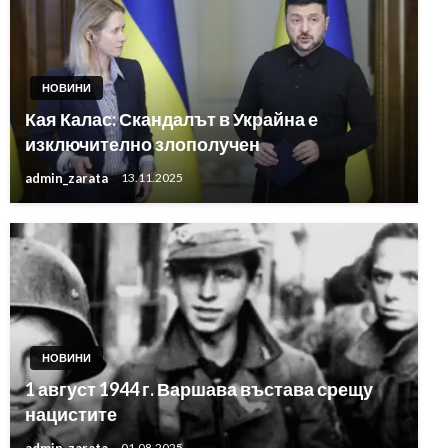
НОВИНИ
Кая Калас: Скандалът в Украйна е
изключително злополучен
admin_zarata
13.11.2025
НОВИНИ
1 август 1944 г. Варшава въстава срещу
нацистите
admin_zarata
01.08.2025