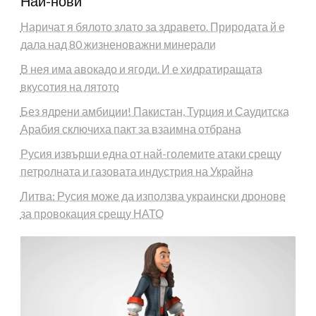
Най-нови
Наричат я бялото злато за здравето. Природата й е
дала над 80 жизненоважни минерали
В нея има авокадо и ягоди. И е хидратиращата
вкусотия на лятото
Без ядрени амбиции! Пакистан, Турция и Саудитска
Арабия сключиха пакт за взаимна отбрана
Русия извърши една от най-големите атаки срещу
петролната и газовата индустрия на Украйна
Литва: Русия може да използва украински дронове
за провокация срещу НАТО