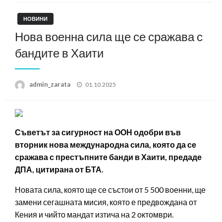
НОВИНИ
Нова военна сила ще се сражава с
бандите в Хаити
Posted
admin_zarata
01.10.2025
on
Съветът за сигурност на ООН одобри във
вторник нова международна сила, която да се
сражава с престъпните банди в Хаити, предаде
ДПА, цитирана от БТА.
Новата сила, която ще се състои от 5 500 военни, ще
замени сегашната мисия, която е предвождана от
Кения и чийто мандат изтича на 2 октомври.