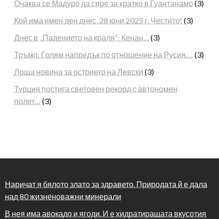
Очаква се Мадуро да спре за кратко в Гуантанамо
(3)
Кой има имен ден днес, 28 юни 2025 г. Честито!
(3)
Днес в „Падението на краля“: Кенан…
(3)
Тръмп: Голям напредък по отношение на Русия.…
(3)
Лоша новина за острието на Левски
(3)
Турция постига световен рекорд с автономен
полет…
(3)
Наричат я бялото злато за здравето. Природата й е дала
над 80 жизненоважни минерали
В нея има авокадо и ягоди. И е хидратиращата вкусотия