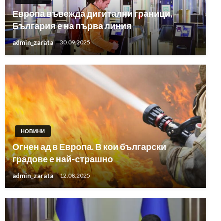
Европа въвежда дигитални граници,
България е на първа линия
admin_zarata
30.09.2025
НОВИНИ
Огнен ад в Европа. В кои български
градове е най-страшно
admin_zarata
12.08.2025