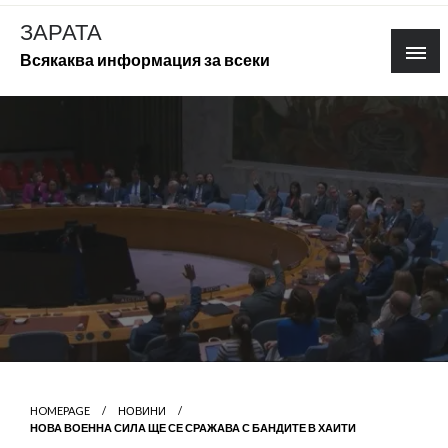
Skip
ЗАРАТА
to
Всякаква информация за всеки
content
HOMEPAGE
НОВИНИ
НОВА ВОЕННА СИЛА ЩЕ СЕ СРАЖАВА С БАНДИТЕ В ХАИТИ