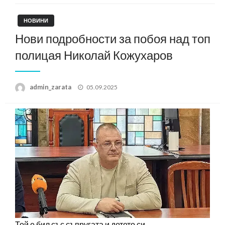
НОВИНИ
Нови подробности за побоя над топ
полицая Николай Кожухаров
Posted
admin_zarata
05.09.2025
on
Той е бил със съпругата и детето си