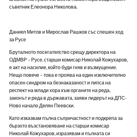
съветник Елеонора Николова.
Даниел Митов и Мирослав Рашков със спешен ход
за Русе
Бруталното посегателство срещу директора на
ОДМВР – Русе, старши комисар Николай Кожухаров,
е акт на насилие, който буди гняв и възмущение.
Нещо повече – това е проява на един изключително
опасен синдром на безнаказаност и липса на
респект на млади хора към органите на реда,
законът и реда в държавата, заяви лидерът на ДПС-
Ново начало Делян Пеевски.
Като изказвам пълна съпричастност и подкрепа за
бързото възстановяване на старши комисар
Николай Кожухаров, изразявам и пълната си