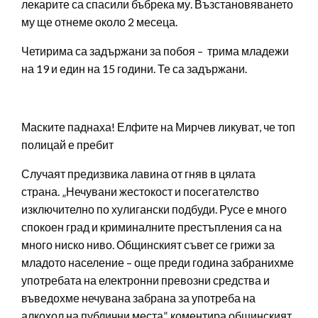
лекарите са спасили бъбрека му. Възстановяването
му ще отнеме около 2 месеца.
Четирима са задържани за побоя – трима младежи
на 19 и един на 15 години. Те са задържани.
Маските паднаха! Елфите на Мирчев ликуват, че топ
полицай е пребит
Случаят предизвика лавина от гняв в цялата
страна. „Нечувани жестокост и посегателство
изключително по хулигански подбуди. Русе е много
спокоен град и криминалните престъпления са на
много ниско ниво. Общинският съвет се грижи за
младото население – още преди година забранихме
употребата на електронни превозни средства и
въведохме нечувана забрана за употреба на
алкохол на публични места”, коментира общинският