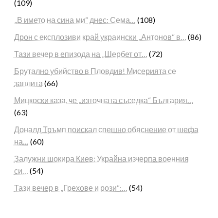
(109)
„В името на сина ми“ днес: Сема…
(108)
Дрон с експлозиви край украински „Антонов“ в…
(86)
Тази вечер в епизода на „Шербет от…
(72)
Брутално убийство в Пловдив! Мисерията се
заплита
(66)
Мицкоски каза, че „източната съседка“ България…
(63)
Доналд Тръмп поискал спешно обяснение от шефа
на…
(60)
Залужни шокира Киев: Украйна изчерпа военния
си…
(54)
Тази вечер в „Грехове и рози“:…
(54)