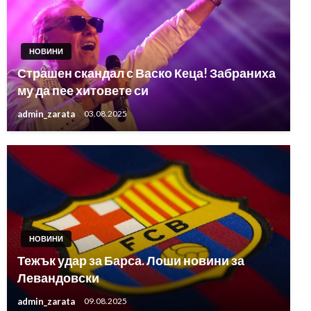
НОВИНИ
Страшен скандал с Васко Кеца! Забраниха
му да пее хитовете си
admin_zarata
03.08.2025
НОВИНИ
Тежък удар за Барса. Лоши новини за
Левандовски
admin_zarata
09.08.2025