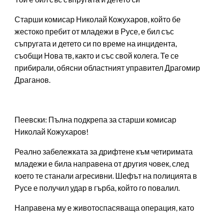
Старши комисар Николай Кожухаров, който бе
жестоко пребит от младежи в Русе, е бил със
съпругата и детето си по време на инцидента,
съобщи Нова тв, както и със свой колега. Те се
прибирали, обясни областният управител Драгомир
Драганов.
Пеевски: Пълна подкрепа за старши комисар
Николай Кожухаров!
Реално забележката за дрифтене към четиримата
младежи е била направена от другия човек, след
което те станали агресивни. Шефът на полицията в
Русе е получил удар в гърба, който го повалил.
Направена му е животоспасяваща операция, като