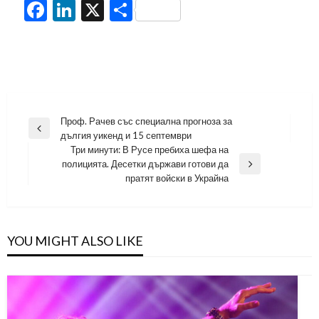
Facebook
LinkedIn
X
Share
Навигация
Проф. Рачев със специална прогноза за
Previous
дългия уикенд и 15 септември
Post
Три минути: В Русе пребиха шефа на
полицията. Десетки държави готови да
Next
пратят войски в Украйна
Post
YOU MIGHT ALSO LIKE