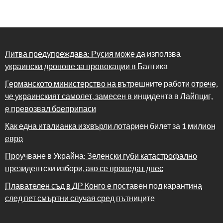
Литва предупреждава: Русия може да използва
украински дронове за провокации в Балтика
Германското министерство на вътрешните работи отрече,
че украинският самолет, замесен в инцидента в Лайпциг,
е превозвал боеприпаси
Как една италианка изхвърли лотариен билет за 1 милион
евро
Проучване в Украйна: Зеленски губи катастрофално
президентски избори, ако се проведат днес
Плавателен съд в ДР Конго е поставен под карантина
след пет смъртни случая сред пътниците