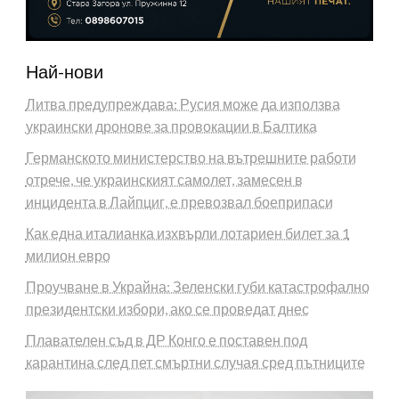
Най-нови
Литва предупреждава: Русия може да използва
украински дронове за провокации в Балтика
Германското министерство на вътрешните работи
отрече, че украинският самолет, замесен в
инцидента в Лайпциг, е превозвал боеприпаси
Как една италианка изхвърли лотариен билет за 1
милион евро
Проучване в Украйна: Зеленски губи катастрофално
президентски избори, ако се проведат днес
Плавателен съд в ДР Конго е поставен под
карантина след пет смъртни случая сред пътниците