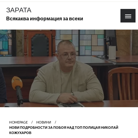
Skip
ЗАРАТА
to
Всякаква информация за всеки
content
HOMEPAGE
НОВИНИ
НОВИ ПОДРОБНОСТИ ЗА ПОБОЯ НАД ТОП ПОЛИЦАЯ НИКОЛАЙ
КОЖУХАРОВ