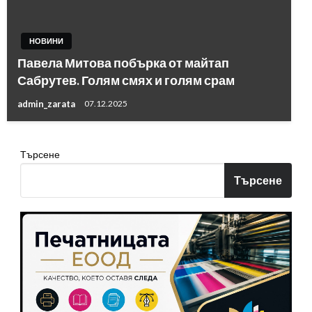
НОВИНИ
Павела Митова побърка от майтап
Сабрутев. Голям смях и голям срам
admin_zarata
07.12.2025
Търсене
Търсене