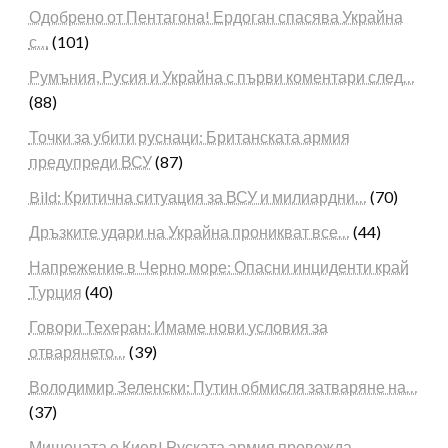
Одобрено от Пентагона! Ердоган спасява Украйна
с…
(101)
Румъния, Русия и Украйна с първи коментари след…
(88)
Точки за убити руснаци: Британската армия
предупреди ВСУ
(87)
Bild: Критична ситуация за ВСУ и милиардни…
(70)
Дръзките удари на Украйна проникват все…
(44)
Напрежение в Черно море: Опасни инциденти край
Турция
(40)
Говори Техеран: Имаме нови условия за
отварянето…
(39)
Володимир Зеленски: Путин обмисля затваряне на…
(37)
Мишената е Киев! Руската армия провежда