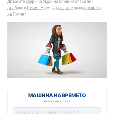
Дръзките удари на Украйна проникват все по-
дълбоко в Русия! Но могат ли да се окажат в полза
на Путин?
МАШИНА НА ВРЕМЕТО
БЪЛГАРИЯ + СВЯТ