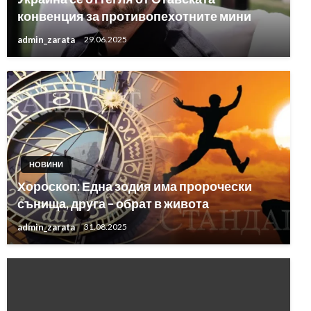
конвенция за противопехотните мини
admin_zarata
29.06.2025
НОВИНИ
Хороскоп: Една зодия има пророчески
сънища, друга – обрат в живота
admin_zarata
31.08.2025