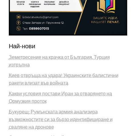
Най-нови
Земетресение на крачка от България. Турция
изтръпна
Киев отвръща на удара! Украинските балистични
ракети влизат във войната
Какви условия постави Иран за отварянето на
Ормузкия проток
Букурещ: Румънската армия анализира
възможностите си за бързо идентифициране и
сваляне на дронове