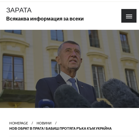
Skip
ЗАРАТА
to
Всякаква информация за всеки
content
HOMEPAGE
НОВИНИ
НОВ ОБРАТ В ПРАГА! БАБИШ ПРОТЯГА РЪКА КЪМ УКРАЙНА