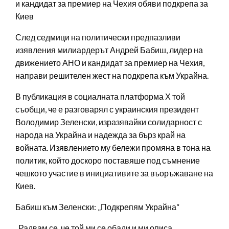
и кандидат за премиер на Чехия обяви подкрепа за
Киев
След седмици на политически предпазливи
изявления милиардерът Андрей Бабиш, лидер на
движението АНО и кандидат за премиер на Чехия,
направи решителен жест на подкрепа към Украйна.
В публикация в социалната платформа Х той
съобщи, че е разговарял с украинския президент
Володимир Зеленски, изразявайки солидарност с
народа на Украйна и надежда за бърз край на
войната. Изявлението му бележи промяна в тона на
политик, който доскоро поставяше под съмнение
чешкото участие в инициативите за въоръжаване на
Киев.
Бабиш към Зеленски: „Подкрепям Украйна“
„Радвам се, че той ми се обади и ми описа