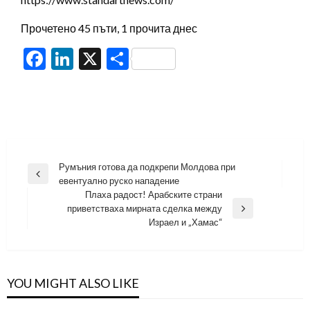
Прочетено 45 пъти, 1 прочита днес
Facebook
LinkedIn
X
Share
Навигация
Румъния готова да подкрепи Молдова при
Previous
евентуално руско нападение
Post
Плаха радост! Арабските страни
приветстваха мирната сделка между
Next
Израел и „Хамас“
Post
YOU MIGHT ALSO LIKE