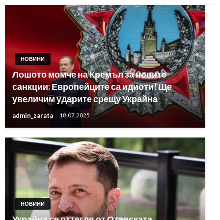
НОВИНИ
Лошото момче на Кремъл за новите
санкции: Европейците са идиоти! Ще
увеличим ударите срещу Украйна
admin_zarata
18.07.2025
НОВИНИ
Украйна се оттегля от Отавската