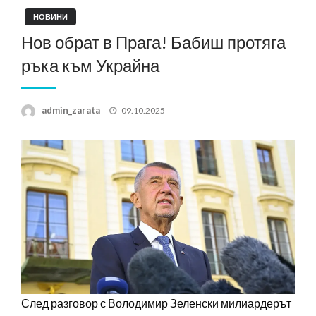
НОВИНИ
Нов обрат в Прага! Бабиш протяга
ръка към Украйна
Posted
admin_zarata
09.10.2025
on
След разговор с Володимир Зеленски милиардерът