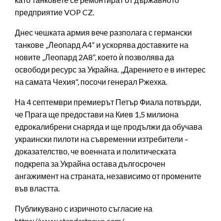
предприятие VOP CZ.
Днес чешката армия вече разполага с германски
танкове „Леопард А4“ и ускорява доставките на
новите „Леопард 2A8“, което ѝ позволява да
освободи ресурс за Украйна. „Дарението е в интерес
на самата Чехия“, посочи генерал Ржехка.
На 4 септември премиерът Петър Фиала потвърди,
че Прага ще предостави на Киев 1,5 милиона
едрокалибрени снаряда и ще продължи да обучава
украински пилоти на съвременни изтребители –
доказателство, че военната и политическата
подкрепа за Украйна остава дългосрочен
ангажимент на страната, независимо от промените
във властта.
Публикувано с изричното съгласие на
https://www.standartnews.com/