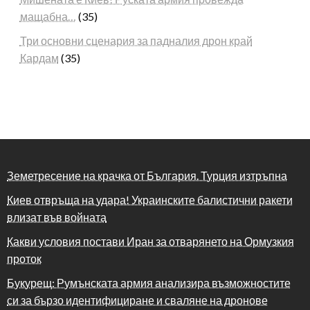
мащабна…
(35)
Три основни сценария за падналия дрон край
Кардам
(35)
Земетресение на крачка от България. Турция изтръпна
Киев отвръща на удара! Украинските балистични ракети
влизат във войната
Какви условия постави Иран за отварянето на Ормузкия
проток
Букурещ: Румънската армия анализира възможностите
си за бързо идентифициране и сваляне на дронове