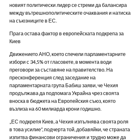
новият политически лидер се стреми да балансира
между вътрешнополитическите очаквания и натиска
на съюзниците в ЕС.
Прага остава фактор в европейската подкрепа за
Киев
Движението АНО, което спечели парламентарните
избори с 34,5% от гласовете, в момента води
преговори за съставяне на правителство. На
пресконференция след заседание на
парламентарната група Бабиш заяви, че Чехия
продължава да подпомага Украйна чрез своята
вноска в бюджета на Европейския съюз, която
възлиза на 60 милиарда крони годишно.
„ЕС подкрепя Киев, а Чехия изпълнява своята роля
в това усилие“, подчерта той, добавяйки, че страната
изпитва финансови ограничения и трудно може да