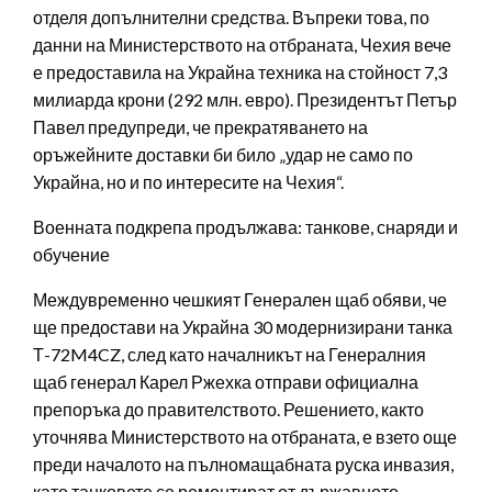
отделя допълнителни средства. Въпреки това, по
данни на Министерството на отбраната, Чехия вече
е предоставила на Украйна техника на стойност 7,3
милиарда крони (292 млн. евро). Президентът Петър
Павел предупреди, че прекратяването на
оръжейните доставки би било „удар не само по
Украйна, но и по интересите на Чехия“.
Военната подкрепа продължава: танкове, снаряди и
обучение
Междувременно чешкият Генерален щаб обяви, че
ще предостави на Украйна 30 модернизирани танка
Т-72M4CZ, след като началникът на Генералния
щаб генерал Карел Ржехка отправи официална
препоръка до правителството. Решението, както
уточнява Министерството на отбраната, е взето още
преди началото на пълномащабната руска инвазия,
като танковете се ремонтират от държавното