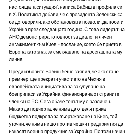
настоящата ситуация“, написа Бабиш в профила си
в Х. Политикът добави, че с президента Зеленски са
се договорили, ако обстановката позволи, да посети
Украйна през следващата година. С това лидерът на
АНО демонстрира готовност за диалог и личен
ангажимент към Киев – послание, което бе прието в
Европа като знак за смекчаване на досегашната му
линия.
Преди изборите Бабиш беше заявил, че ако стане
премиер, ще прекрати участието на Чехия в
европейската инициатива за закупуване на
боеприпаси за Украйна, финансирана от страните
членки на ЕС. Сега обаче тонът му е различен.
Макар да подчерта, че няма да отделя пряка
бюджетна подкрепа за въоръжаване на Киев, той
уточни, че няма нищо против чешки предприятия да
изнасят военна продукция за Украйна. По този начин