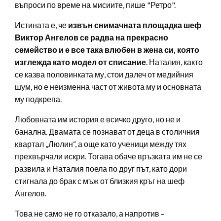
въпроси по време на мисиите, пише "Ретро".
Истината е, че
извън снимачната площадка шеф
Виктор Ангелов се радва на прекрасно
семейство и е все така влюбен в жена си, която
изглежда като модел от списание
. Наталия, както
се казва половинката му, стои далеч от медийния
шум, но е неизменна част от живота му и основната
му подкрепа.
Любовната им история е всичко друго, но не и
банална. Двамата се познават от деца в столичния
квартал „Люлин“, а още като ученици между тях
прехвърчали искри. Тогава обаче връзката им не се
развила и Наталия поела по друг път, като дори
стигнала до брак с мъж от близкия кръг на шеф
Ангелов.
Това не само не го отказало, а напротив –