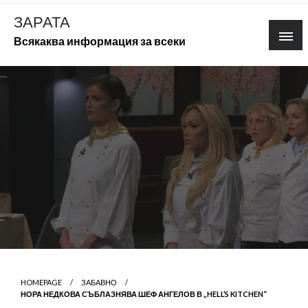
Skip
ЗАРАТА
to
Всякаква информация за всеки
content
HOMEPAGE
ЗАБАВНО
НОРА НЕДКОВА СЪБЛАЗНЯВА ШЕФ АНГЕЛОВ В „HELL’S KITCHEN“