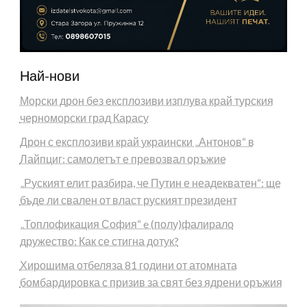
Най-нови
Морски дрон без експлозиви изплува край турския
черноморски град Карасу
Дрон с експлозиви край украински „Антонов“ в
Лайпциг: самолетът е превозвал оръжие
„Руският елит разбира, че Путин е неадекватен“: ще
бъде ли свален от власт руският президент
„Топлофикация София“ e (полу)фалирало
дружество: Как се стигна дотук?
Хирошима отбеляза 81 години от атомната
бомбардировка с призив за свят без ядрени оръжия