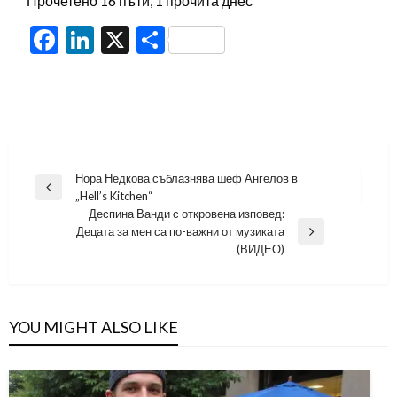
Прочетено 16 пъти, 1 прочита днес
Facebook
LinkedIn
X
Share
Навигация
Нора Недкова съблазнява шеф Ангелов в
Previous
„Hell’s Kitchen“
Post
Деспина Ванди с откровена изповед:
Децата за мен са по-важни от музиката
Next
(ВИДЕО)
Post
YOU MIGHT ALSO LIKE