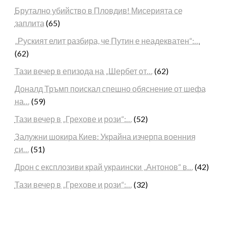
Брутално убийство в Пловдив! Мисерията се
заплита
(65)
„Руският елит разбира, че Путин е неадекватен“:…
(62)
Тази вечер в епизода на „Шербет от…
(62)
Доналд Тръмп поискал спешно обяснение от шефа
на…
(59)
Тази вечер в „Грехове и рози“:…
(52)
Залужни шокира Киев: Украйна изчерпа военния
си…
(51)
Дрон с експлозиви край украински „Антонов“ в…
(42)
Тази вечер в „Грехове и рози“:…
(32)