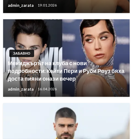
admin_zarata
19.01.2026
ЗАБАВНО
Мениджърът на клуба с нови
подробности: Кейти Пери и Руби Роуз бяха
доста пияни онази вечер
admin_zarata
16.04.2026