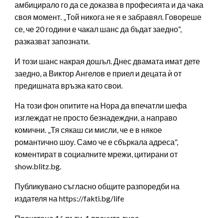
амбицирало го да се доказва в професията и да чака
своя момент. „Той никога не я е забравял. Говореше
се, че 20 години е чакал шанс да бъдат заедно“,
разказват запознати.
И този шанс накрая дошъл. Днес двамата имат дете
заедно, а Виктор Ангелов е приел и децата ѝ от
предишната връзка като свои.
На този фон опитите на Нора да впечатли шефа
изглеждат не просто безнадеждни, а направо
комични. „Тя сякаш си мисли, че е в някое
романтично шоу. Само че е сбъркала адреса“,
коментират в социалните мрежи, цитирани от
show.blitz.bg.
Публикувано съгласно общите разпоредби на
издателя на https://fakti.bg/life