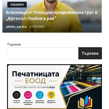
ЗАБАВНО
Близнаци от Пловдив предизвикаха трус в
„Ергенът: Любов в рая“
admin_zarata
21.09.2025
Търсене
Търсене