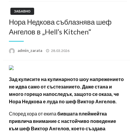
ЗАБАВНО
Нора Недкова съблазнява шеф
Ангелов в „Hell’s Kitchen“
Posted
admin_zarata
28.03.2026
on
Зад кулисите на кулинарното шоу напрежението
не идва само от състезанието. Даже стана и
много горещо напоследък, защото се оказа, че
Нора Недкова е луда по шеф Виктор Ангелов.
Според хора от екипа
бившата плеймейтка
привлича внимание с настойчиво поведение
към шеф Виктор Ангелов, което създава