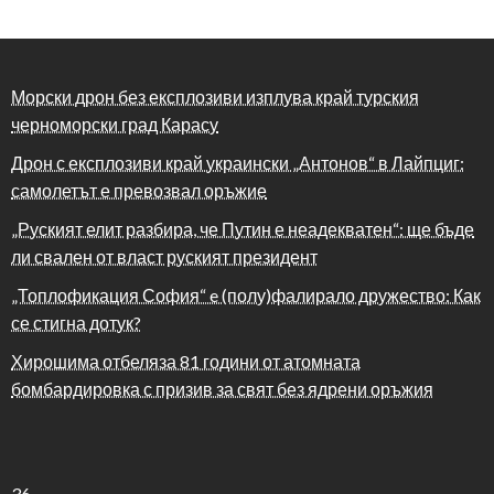
Морски дрон без експлозиви изплува край турския
черноморски град Карасу
Дрон с експлозиви край украински „Антонов“ в Лайпциг:
самолетът е превозвал оръжие
„Руският елит разбира, че Путин е неадекватен“: ще бъде
ли свален от власт руският президент
„Топлофикация София“ e (полу)фалирало дружество: Как
се стигна дотук?
Хирошима отбеляза 81 години от атомната
бомбардировка с призив за свят без ядрени оръжия
36