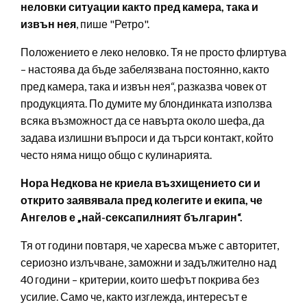
неловки ситуации както пред камера, така и
извън нея
, пише "Ретро".
Положението е леко неловко. Тя не просто флиртува
– настоява да бъде забелязвана постоянно, както
пред камера, така и извън нея“, разказва човек от
продукцията. По думите му блондинката използва
всяка възможност да се навърта около шефа, да
задава излишни въпроси и да търси контакт, който
често няма нищо общо с кулинарията.
Нора Недкова не криела възхищението си и
открито заявявала пред колегите и екипа, че
Ангелов е „най-сексапилният българин“.
Тя от години повтаря, че харесва мъже с авторитет,
сериозно излъчване, заможни и задължително над
40 години – критерии, които шефът покрива без
усилие. Само че, както изглежда, интересът е