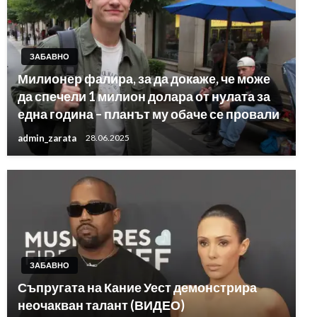
ЗАБАВНО
Милионер фалира, за да докаже, че може
да спечели 1 милион долара от нулата за
една година – планът му обаче се провали
admin_zarata
28.06.2025
ЗАБАВНО
Съпругата на Кание Уест демонстрира
неочакван талант (ВИДЕО)