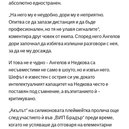
абсолютно едностранен.
„На него му е неудобно, дори му е неприятно.
Опитва се да запази дистанция и да бъде
професионален, но тя не улавя сигналите“,
коментира друг човек от екипа. Според него Ангелов
дори започнал да избягва излишни разговори с нея,
за да не му досажда.
И това не е чудно – Ангелов и Недкова са
несъвместими не само в шоуто, но и извън него.
Шефът е известен с острия си ум, докато
интелектуалният капацитет на Недкова често е
поставян под съмнение, а възпитанието ѝ –
критикувано.
„Акълът“ на силиконовата плеймейтка пролича още
след участието ѝ във „ВИП Брадър“ преди време,
когато не успяваше да отговаря на елементарни