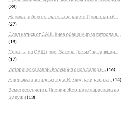
(38)
Наричат я бялото злато за здравето. Природата й…
(27)
След натиск от САЩ: Киев обеща мир за петрола в…
(18)
Сенатът на САЩ прие „Закона Греъм“ за санкции…
(17)
Исторически завой: Колумбия с нов лидер и…
(16)
В нея има авокадо и ягоди. И е хидратиращата…
(14)
Земетресението в Япония: Жертвите нараснаха до
39 души
(13)