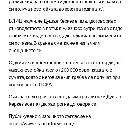
размислих, защото имам договор с клуба и искам да
си получа неустойката до края на годината“.
БЛИЦ научи, че Душан Керкез е имал договорка с
ръководството в петък в 9:00 часа сутринта да отиде
в офисите, където да подаде официално писмената
си оставка. В крайна сметка не е изпълнил
обещанието си.
С думите си пред феновете треньорът потвърди, че
чака хнеустойката си от 200 000 евро, каквато е
сумата, която с неговия екип трябва да получат при
уволнение от ЦСКА.
Очаква се до края на деня да има развитие и Душан
Керкез все пак да разтрогне договора си.
Публикувано с изричното съгласие на
https://www.standartnews.com/