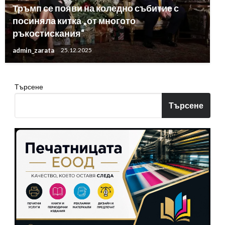
Тръмп се появи на коледно събитие с
посиняла китка „от многото
ръкостискания“
admin_zarata
25.12.2025
Търсене
Търсене