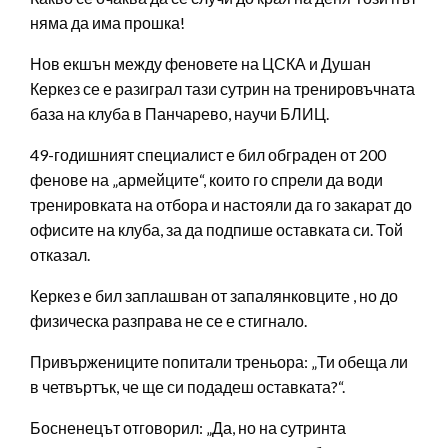
няма да има прошка!
Нов екшън между феновете на ЦСКА и Душан
Керкез се е разиграл тази сутрин на тренировъчната
база на клуба в Панчарево, научи БЛИЦ.
49-годишният специалист е бил обграден от 200
фенове на „армейците“, които го спрели да води
тренировката на отбора и настояли да го закарат до
офисите на клуба, за да подпише оставката си. Той
отказал.
Керкез е бил заплашван от запалянковците , но до
физическа разправа не се е стигнало.
Привържениците попитали треньора: „Ти обеща ли
в четвъртък, че ще си подадеш оставката?“.
Босненецът отговорил: „Да, но на сутринта