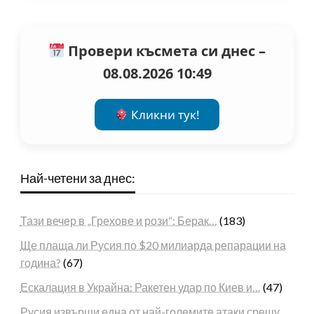
Провери късмета си днес –
08.08.2026 10:49
Кликни тук!
Най-четени за днес:
Тази вечер в „Грехове и рози“: Берак…
(183)
Ще плаща ли Русия по $20 милиарда репарации на
година?
(67)
Ескалация в Украйна: Ракетен удар по Киев и…
(47)
Русия извърши една от най-големите атаки срещу…