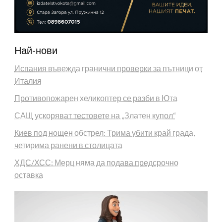
Най-нови
Испания въвежда гранични проверки за пътници от
Италия
Противопожарен хеликоптер се разби в Юта
САЩ ускоряват тестовете на „Златен купол“
Киев под нощен обстрел: Трима убити край града,
четирима ранени в столицата
ХДС/ХСС: Мерц няма да подава предсрочно
оставка