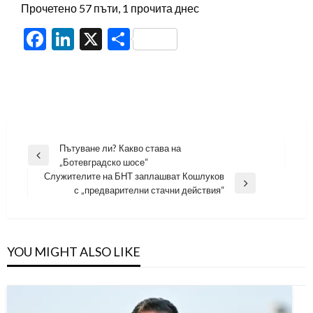
Прочетено 57 пъти, 1 прочита днес
Facebook
LinkedIn
X
Share
Навигация
Пътуване ли? Какво става на
Previous
„Ботевградско шосе“
Post
Служителите на БНТ заплашват Кошлуков
Next
с „предварителни стачни действия“
Post
YOU MIGHT ALSO LIKE