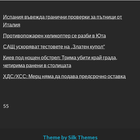
Испания въвежда гранични проверки за пътници от
Италия
Противопожарен хеликоптер се разби в Юта
САЩ ускоряват тестовете на „Златен купол“
Киев под нощен обстрел: Трима убити край града,
четирима ранени в столицата
ХДС/ХСС: Мерц няма да подава предсрочно оставка
55
Theme by Silk Themes