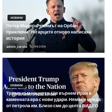
НОВИНИ
Петер Мадяр: Режимът на Орбан
приключи! Унгарците отново написаха
история
admin_zarata
12.04.2026
НОВИНИ
Тръмп към нацията: Ще върнем Иран в
каменната ера с нови удари. Нямаме нужда
от петрола им. Близо сме до целта ВИДЕО