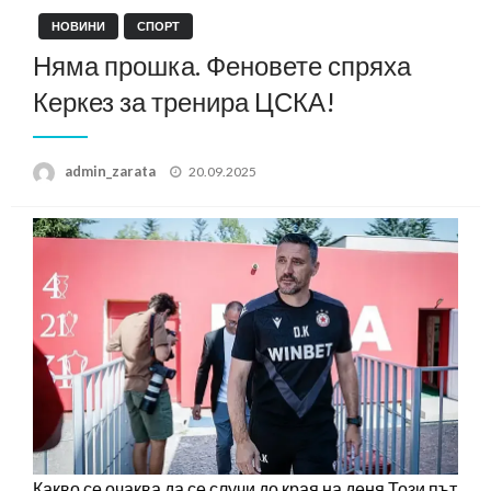
НОВИНИ
СПОРТ
Няма прошка. Феновете спряха
Керкез за тренира ЦСКА!
Posted
admin_zarata
20.09.2025
on
Какво се очаква да се случи до края на деня Този път