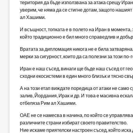
територия да бъде използвана за атака срещу Иран
уверим, че няма да се стигне дотам, защото нашият
ал Хашими.
И всъщност, топката е в полето на Иран в момента, з
който традиционно е бил много справедлив и добър 
Вратата за дипломация никога не е била затваряна
мерки за сигурност, които да са полезни за този по
Иран е наш съсед, винаги ще бъде наш съсед от ге
сходни екосистеми в един много близък и тясно свъ
А на този етап виждате поредица от атаки не само 
залив, Йордания, Ирак и др. И това е масивна еска
отбеляза Рим ал Хашими.
ОАЕ не се намесва в начина, по който се управляват
различните страни избират своето правителство.
Ние искаме приятелски настроен съсед, който иска д