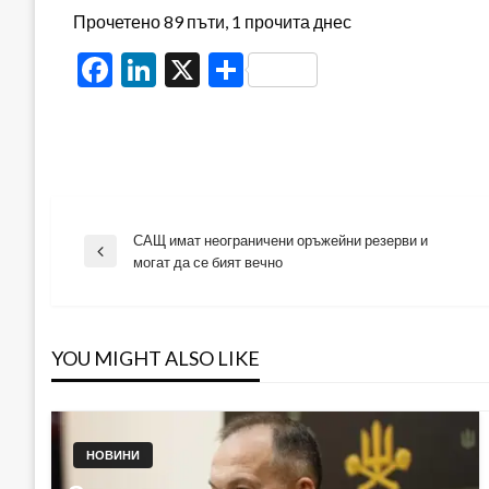
Прочетено 89 пъти, 1 прочита днес
Facebook
LinkedIn
X
Share
САЩ имат неограничени оръжейни резерви и
Навигация
Previous
могат да се бият вечно
Post
YOU MIGHT ALSO LIKE
НОВИНИ