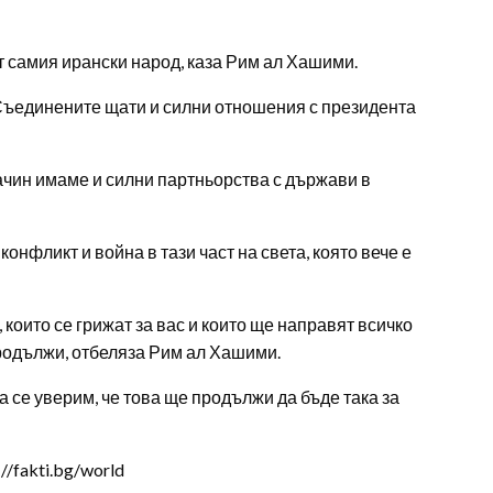
т самия ирански народ, каза Рим ал Хашими.
Съединените щати и силни отношения с президента
ачин имаме и силни партньорства с държави в
онфликт и война в тази част на света, която вече е
, които се грижат за вас и които ще направят всичко
продължи, отбеляза Рим ал Хашими.
 се уверим, че това ще продължи да бъде така за
/fakti.bg/world