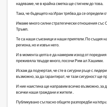
надяваме, че в крайна сметка ще стигнем до това.
Така, че бъдещето на Иран трябва да се определи о
Имаме много силни стратегически отношения със 
Тръмп.
Те са наши съюзници и наши приятели. По същия н
региона, но и извън него.
И в момента целта е да намерим изход от поредния к
преживяла твърде много, посочи Рим ал Хашими.
Искам да подчертая, че сте в сигурни ръце с лидери
възможно, за да гарантират, че тази сигурност ще 
И ние наистина ще направим всичко възможно, за да
всички наши граждани и жители .
Публикувано съгласно общите разпоредби на https:/