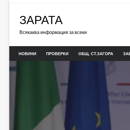
Skip
to
ЗАРАТА
content
Всякаква информация за всеки
НОВИНИ
ПРОВЕРКИ
ОБЩ. СТ.ЗАГОРА
ЗА