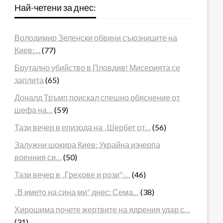
Най-четени за днес:
Володимир Зеленски обвини съюзниците на
Киев:…
(77)
Брутално убийство в Пловдив! Мисерията се
заплита
(65)
Доналд Тръмп поискал спешно обяснение от
шефа на…
(59)
Тази вечер в епизода на „Шербет от…
(56)
Залужни шокира Киев: Украйна изчерпа
военния си…
(50)
Тази вечер в „Грехове и рози“:…
(46)
„В името на сина ми“ днес: Сема…
(38)
Хирошима почете жертвите на ядрения удар с…
(31)