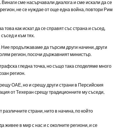
. Винаги сме насърчавали диалога и сме искали да се
 регион, не се нуждае от още една война, повтори Рим
а това как искат да се справят със страна и съсед,
съсед и към тях.
. Ние продължаваме да търсим други начини, други
-голям регион, посочи държавният министър.
ографска гледна точка, но също така споделяме много
рзан регион.
срещу ОАЕ, но и срещу други страни в Персийския
лация от Техеран срещу традиционните му съседи,
 различните страни, нито в начина, по който
а живее в мир с нас и с околните региони, и се