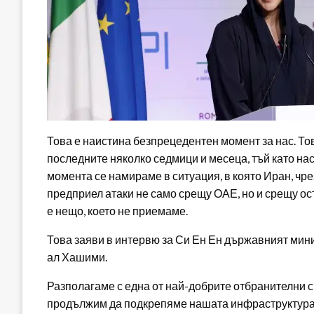
Това е наистина безпрецедентен момент за нас. Тов
последните няколко седмици и месеца, тъй като на
момента се намираме в ситуация, в която Иран, чр
предприел атаки не само срещу ОАЕ, но и срещу ост
е нещо, което не приемаме.
Това заяви в интервю за Си Ен Ен държавният мин
ал Хашими.
Разполагаме с една от най-добрите отбранителни с
продължим да подкрепяме нашата инфраструктура и