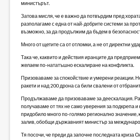
министърът.
Затова мисля, че е важно да потвърдим пред хората 
разполагаме с една от най-добрите системи за про
възможно, за да продължим да бъдем в безопасност
Много от щетите са от отломки, а не от директни уд
Така че, каквито и действия иранците да предприема
желаем по-нататъшно ескалиране на конфликта.
Призоваваме за спокойствие и умерени реакции. Но
ракети и над 200 дрона са били свалени от отбран
Продължаваме да призоваваме за деескалация. Раб
получаваме от тях не само уверения за подкрепа и 
придобило много по-голямо регионално значение, к
залив, обобщи държавният министър за междунаро
Тя посочи, че преди да започне последната криза О