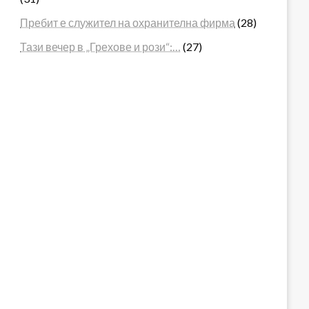
Пребит е служител на охранителна фирма
(28)
Тази вечер в „Грехове и рози“:…
(27)