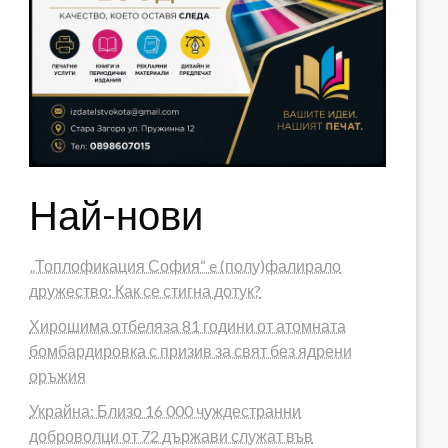
Най-нови
„Топлофикация София“ e (полу)фалирало
дружество: Как се стигна дотук?
Хирошима отбеляза 81 години от атомната
бомбардировка с призив за свят без ядрени
оръжия
Украйна: Близо 16 000 чуждестранни
доброволци от 72 държави служат във