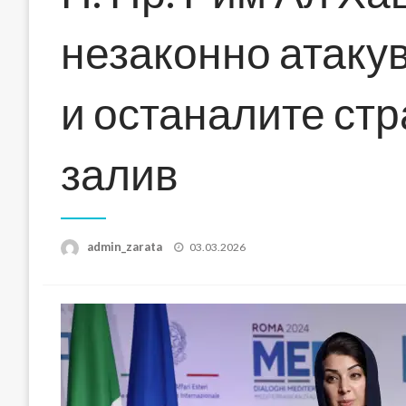
незаконно атакув
и останалите ст
залив
Posted
admin_zarata
03.03.2026
on