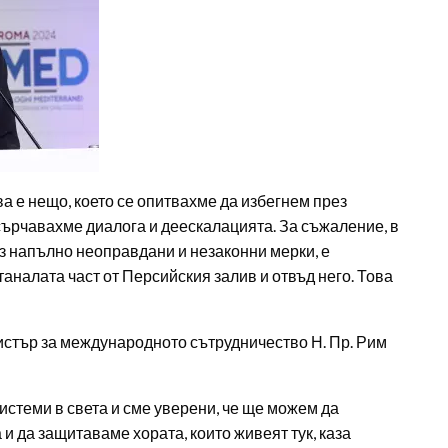
а е нещо, което се опитвахме да избегнем през
сърчавахме диалога и деескалацията. За съжаление, в
ез напълно неоправдани и незаконни мерки, е
аналата част от Персийския залив и отвъд него. Това
истър за международното сътрудничество Н. Пр. Рим
истеми в света и сме уверени, че ще можем да
 да защитаваме хората, които живеят тук, каза