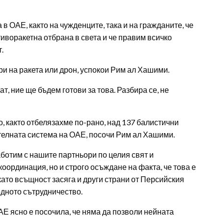
в ОАЕ, както на чужденците, така и на гражданите, че
тиворакетна отбрана в света и че правим всичко
.
ари на ракета или дрон, успокои Рим ал Хашими.
т, ние ще бъдем готови за това. Разбира се, не
, както отбелязахме по-рано, над 137 балистични
ителната система на ОАЕ, посочи Рим ал Хашими.
отим с нашите партньори по целия свят и
координация, но и строго осъждане на факта, че това е
ато всъщност засяга и други страни от Персийския
дното сътрудничество.
АЕ ясно е посочила, че няма да позволи нейната