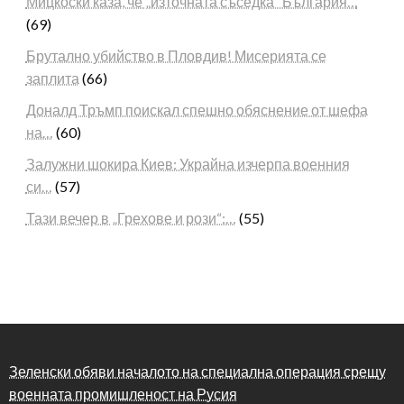
Мицкоски каза, че „източната съседка“ България…
(69)
Брутално убийство в Пловдив! Мисерията се
заплита
(66)
Доналд Тръмп поискал спешно обяснение от шефа
на…
(60)
Залужни шокира Киев: Украйна изчерпа военния
си…
(57)
Тази вечер в „Грехове и рози“:…
(55)
Зеленски обяви началото на специална операция срещу
военната промишленост на Русия