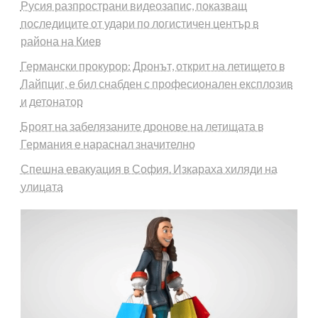
Русия разпространи видеозапис, показващ
последиците от удари по логистичен център в
района на Киев
Германски прокурор: Дронът, открит на летището в
Лайпциг, е бил снабден с професионален експлозив
и детонатор
Броят на забелязаните дронове на летищата в
Германия е нараснал значително
Спешна евакуация в София. Изкараха хиляди на
улицата