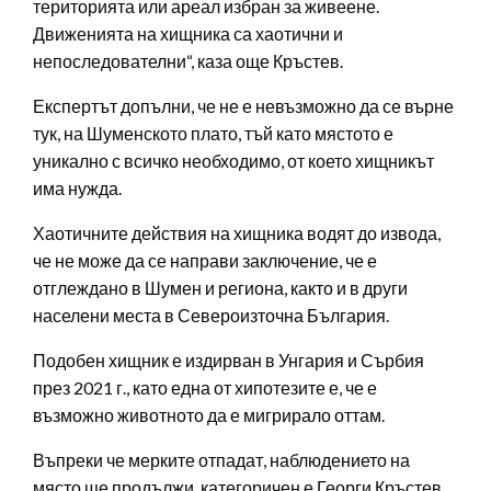
територията или ареал избран за живеене.
Движенията на хищника са хаотични и
непоследователни“, каза още Кръстев.
Експертът допълни, че не е невъзможно да се върне
тук, на Шуменското плато, тъй като мястото е
уникално с всичко необходимо, от което хищникът
има нужда.
Хаотичните действия на хищника водят до извода,
че не може да се направи заключение, че е
отглеждано в Шумен и региона, както и в други
населени места в Североизточна България.
Подобен хищник е издирван в Унгария и Сърбия
през 2021 г., като една от хипотезите е, че е
възможно животното да е мигрирало оттам.
Въпреки че мерките отпадат, наблюдението на
място ще продължи, категоричен е Георги Кръстев.