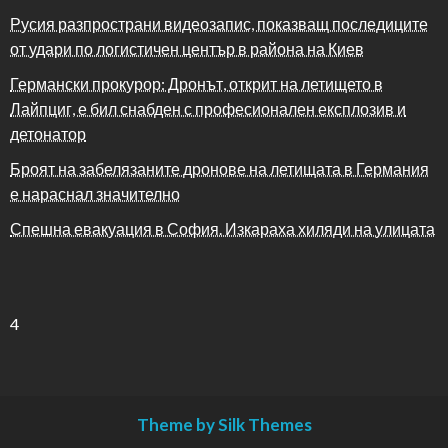
Русия разпространи видеозапис, показващ последиците
от удари по логистичен център в района на Киев
Германски прокурор: Дронът, открит на летището в
Лайпциг, е бил снабден с професионален експлозив и
детонатор
Броят на забелязаните дронове на летищата в Германия
е нараснал значително
Спешна евакуация в София. Изкараха хиляди на улицата
4
Theme by Silk Themes