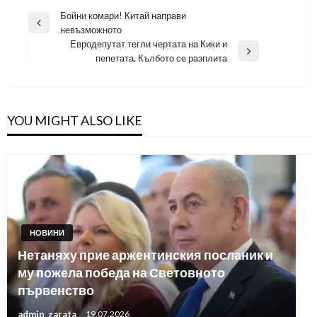
Навигация
Бойни комари! Китай направи
Previous
невъзможното
Post
Евродепутат тегли чертата на Кики и
Next
пепетата. Кълбото се разплита
Post
YOU MIGHT ALSO LIKE
НОВИНИ
Нетаняху прие аржентинския посланик и
му пожела победа на Световното
първенство
admin_zarata
19.07.2026