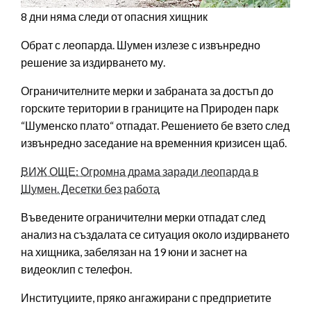
8 дни няма следи от опасния хищник
Обрат с леопарда. Шумен излезе с извънредно
решение за издирването му.
Ограничителните мерки и забраната за достъп до
горските територии в границите на Природен парк
“Шуменско плато“ отпадат. Решението бе взето след
извънредно заседание на временния кризисен щаб.
ВИЖ ОЩЕ: Огромна драма заради леопарда в
Шумен. Десетки без работа
Въведените ограничителни мерки отпадат след
анализ на създалата се ситуация около издирването
на хищника, забелязан на 19 юни и заснет на
видеоклип с телефон.
Институциите, пряко ангажирани с предприетите