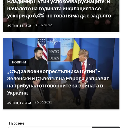
Владимир Путин успокоява руснаците: В
началото на годината инфлацията се
ускори до 6,4%, но това няма да е задълго
admin_zarata
03.02.2026
НОВИНИ
„Съд за военнопрестъпника Путин“ –
Зеленски и Съветът на Европа изправят
на трибунал отговорните за войната в
Украйна
admin_zarata
26.06.2025
Търсене