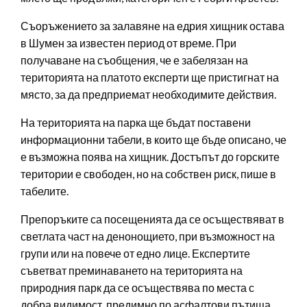
Съоръжението за залавяне на едрия хищник остава
в Шумен за известен период от време. При
получаване на съобщения, че е забелязан на
територията на платото експерти ще пристигнат на
място, за да предприемат необходимите действия.
На територията на парка ще бъдат поставени
информационни табели, в които ще бъде описано, че
е възможна поява на хищник. Достъпът до горските
територии е свободен, но на собствен риск, пише в
табелите.
Препоръките са посещенията да се осъществяват в
светлата част на денонощието, при възможност на
групи или на повече от едно лице. Експертите
съветват преминаването на територията на
природния парк да се осъществява по места с
добра видимост, предимно по асфалтови пътища.