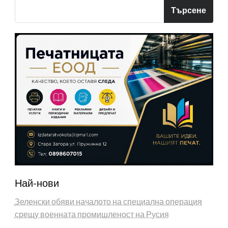
Търсене
Най-нови
Зеленски обяви началото на специална операция
срещу военната промишленост на Русия