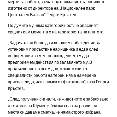
мерки за работа, взеха под внимание становището,
изготвено от директора на „Национален парк
Централен Балкан“ Георги Кръстев.
По думите му няма категоричност, че опасният
хищник към момента е на територията на платото.
„Задачата ни беше да извършим наблюдение, да
установим присъствие на хищника и едва след
информация за местонахождението му да
предприемем действия по залавянето му. В
продължение на осем дни, откакто екип от
специалисти работи на терен, няма намерена
прясна следа, или снимка от фотокапан“, каза Георги
Кръстев.
„След получени сигнали, че животното е забелязано
от жители на Шумен и близки села на различни
места си даваме сметка, че няма строго избрана