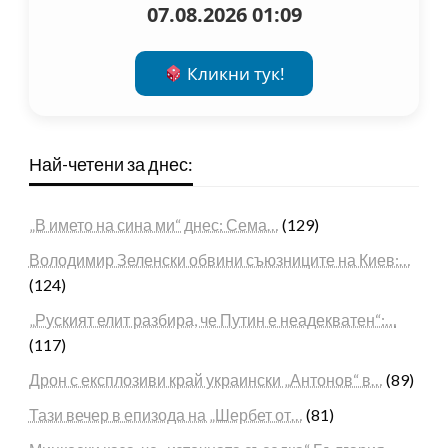
07.08.2026 01:09
Кликни тук!
Най-четени за днес:
„В името на сина ми“ днес: Сема…
(129)
Володимир Зеленски обвини съюзниците на Киев:…
(124)
„Руският елит разбира, че Путин е неадекватен“:…
(117)
Дрон с експлозиви край украински „Антонов“ в…
(89)
Тази вечер в епизода на „Шербет от…
(81)