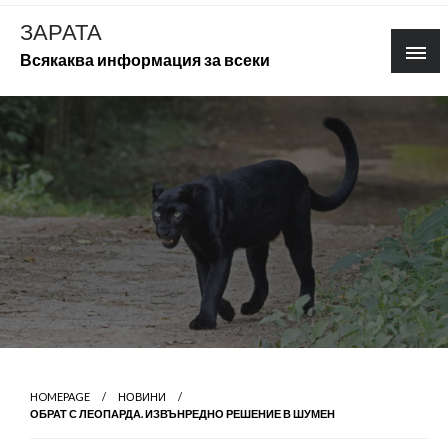
Skip
ЗАРАТА
to
Всякаква информация за всеки
content
HOMEPAGE
НОВИНИ
ОБРАТ С ЛЕОПАРДА. ИЗВЪНРЕДНО РЕШЕНИЕ В ШУМЕН