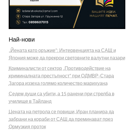
Най-нови
„Йената като оръжие“: Интервенцията на САЩ и
Япония може да прекрои световните валутни пазари
Криминалисти от сектор „Противодействие на
криминалната престъпност“ при ОДМВР-Стара
Загора иззеха голямо количество марихуана
Седем души са убити, а 15 ранени при стрелба в
училище в Тайланд
Цената на петрола се повиши, Иран планира да
забрани на кораби от САЩ да преминават през
Ормузкия проток