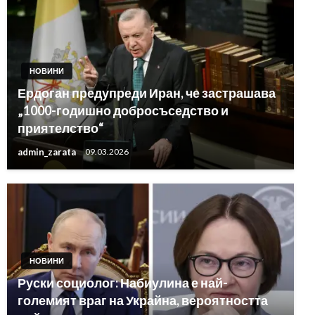
НОВИНИ
Ердоган предупреди Иран, че застрашава
„1000-годишно добросъседство и
приятелство“
admin_zarata
09.03.2026
НОВИНИ
Руски социолог: Набиулина е най-
големият враг на Украйна, вероятността