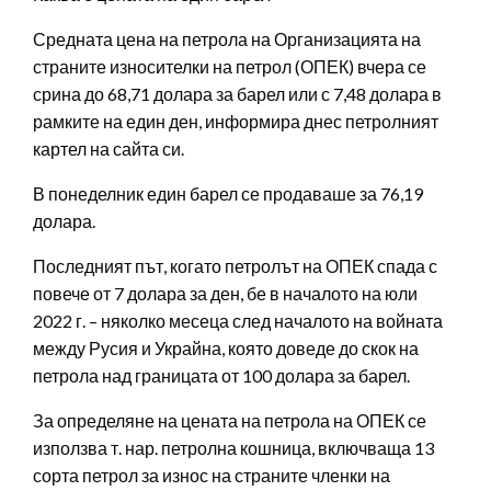
Средната цена на петрола на Организацията на
страните износителки на петрол (ОПЕК) вчера се
срина до 68,71 долара за барел или с 7,48 долара в
рамките на един ден, информира днес петролният
картел на сайта си.
В понеделник един барел се продаваше за 76,19
долара.
Последният път, когато петролът на ОПЕК спада с
повече от 7 долара за ден, бе в началото на юли
2022 г. – няколко месеца след началото на войната
между Русия и Украйна, която доведе до скок на
петрола над границата от 100 долара за барел.
За определяне на цената на петрола на ОПЕК се
използва т. нар. петролна кошница, включваща 13
сорта петрол за износ на страните членки на