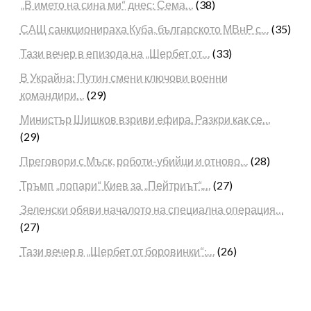
„В името на сина ми“ днес: Сема…
(38)
САЩ санкционираха Куба, българското МВнР с…
(35)
Тази вечер в епизода на „Шербет от…
(33)
В Украйна: Путин смени ключови военни
командири…
(29)
Министър Шишков взриви ефира. Разкри как се…
(29)
Преговори с Мъск, роботи-убийци и отново…
(28)
Тръмп „попари“ Киев за „Пейтриът“,…
(27)
Зеленски обяви началото на специална операция…
(27)
Тази вечер в „Шербет от боровинки“:…
(26)