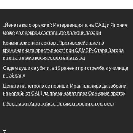
„Йената като оръжие“: Интервенцията на САЩ и Япония
може да прекрои световните валутни пазари
Криминалисти от сектор „Противодействие на
криминалната престъпност“ при ОДМВР-Стара Загора
иззеха голямо количество марихуана
Седем души са убити, а 15 ранени при стрелба в училище
в Тайланд
Цената на петрола се повиши, Иран планира да забрани
на кораби от САЩ да преминават през Ормузкия проток
Сблъсъци в Аржентина: Петима ранени на протест
7