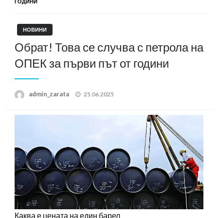
ГОДИНИ
НОВИНИ
Обрат! Това се случва с петрола на
ОПЕК за първи път от години
Posted
admin_zarata
25.06.2025
on
Каква е цената на един барел