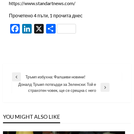
https://www.standartnews.com/
Прочетено 4 пъти, 1 прочита днес
Facebook
LinkedIn
X
Share
Навигация
Тръмп избухна: Фалшиви новини!
Previous
Доналд Тръмп потвърди за Зеленски: Той е
Post
Next
страхотен човек, ще се срещна с него
Post
YOU MIGHT ALSO LIKE