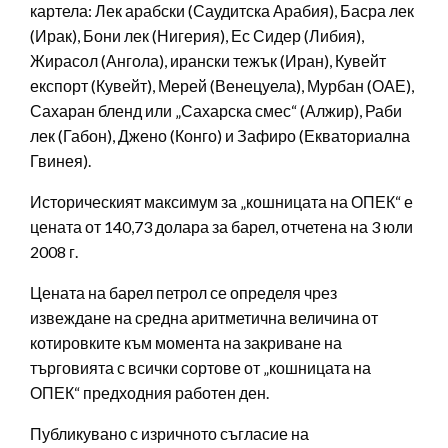
картела: Лек арабски (Саудитска Арабия), Басра лек
(Ирак), Бони лек (Нигерия), Ес Сидер (Либия),
Жирасол (Ангола), ирански тежък (Иран), Кувейт
експорт (Кувейт), Мерей (Венецуела), Мурбан (ОАЕ),
Сахаран бленд или „Сахарска смес“ (Алжир), Раби
лек (Габон), Джено (Конго) и Зафиро (Екваториална
Гвинея).
Историческият максимум за „кошницата на ОПЕК“ е
цената от 140,73 долара за барел, отчетена на 3 юли
2008 г.
Цената на барел петрол се определя чрез
извеждане на средна аритметична величина от
котировките към момента на закриване на
търговията с всички сортове от „кошницата на
ОПЕК“ предходния работен ден.
Публикувано с изричното съгласие на