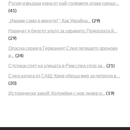
Русия извърши една от най-големите атаки срещу…
(41)
„Имаме само 6 минути!“: Как Украйна…
(29)
Наричат я бялото злато за здравето. Природата й…
(29)
Опасна серия в Германия! След летището дронове
и…
(24)
Стотици спят на улицата в Рим след спор за…
(21)
След натиск от САЩ: Киев обеща мир за петрола в…
(20)
Исторически завой: Колумбия с нов лидер и…
(19)