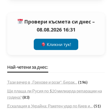
Провери късмета си днес –
08.08.2026 16:31
Кликни тук!
Най-четени за днес:
Тази вечер в „Грехове и рози“: Берак…
(196)
Ще плаща ли Русия по $20 милиарда репарации на
година?
(83)
Ескалация в Украйна: Ракетен удар по Киев и…
(51)