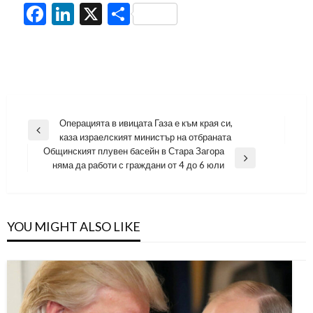
Facebook
LinkedIn
X
Share
Навигация
Операцията в ивицата Газа е към края си,
Previous
каза израелският министър на отбраната
Post
Общинският плувен басейн в Стара Загора
Next
няма да работи с граждани от 4 до 6 юли
Post
YOU MIGHT ALSO LIKE