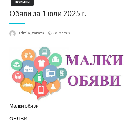
НОВИНИ
Обяви за 1 юли 2025 г.
Posted
admin_zarata
01.07.2025
on
Малки обяви
OБЯВИ