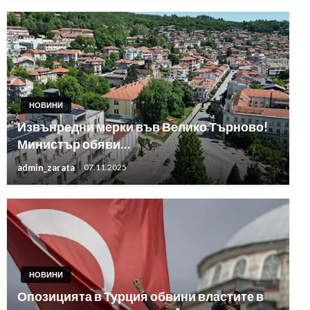
НОВИНИ
Извънредни мерки във Велико Търново!
Министър обяви…
admin_zarata
07.11.2025
НОВИНИ
Опозицията в Турция обвини властите в