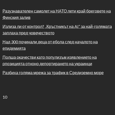
Разузнавателен самолет на НАТО лети край бреговете на
Финския залив
Излиза ли от контрол? „Кръстникът на AI“ за най-голямата
заплаха пред човечеството
Над 300 починали деца от ебола след началото на
епидемията
Полша окачестви като популизъм изявлението на
опозицията отноно депортирането на украинци
Разбиха голяма мрежа за трафик в Средиземно море
10