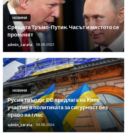
НОВИНИ
Срещата Тръмп-Путин. Часът и мястото се
променят
admin_zarata
08.08.2025
НОВИНИ
Русия твърди: ЕС предлага на Киев
участие в политиката за сигурност без
право на глас
admin_zarata
03.08.2026