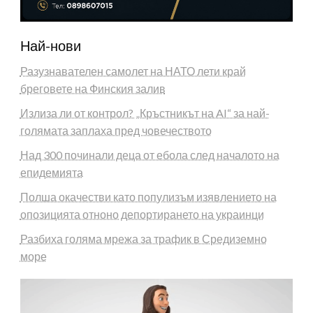
Най-нови
Разузнавателен самолет на НАТО лети край
бреговете на Финския залив
Излиза ли от контрол? „Кръстникът на AI“ за най-
голямата заплаха пред човечеството
Над 300 починали деца от ебола след началото на
епидемията
Полша окачестви като популизъм изявлението на
опозицията отноно депортирането на украинци
Разбиха голяма мрежа за трафик в Средиземно
море