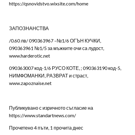
https://qsnovidstvo.wixsite.com/home
ЗАПОЗНАНСТВА
/0.60 лв/ 090363967 –№1/6 ОГЪН КУЧКИ,
090363961 №1/5 за мъжките очи са лудост,
www.harderotic.net
090363007 код-1/6 РУСО КОТЕ, ; 090363190 код-5,
НИМФОМАНКИ, РАЗВРАТ и страст,
www.zapoznaise.net
Публикувано с изричното съгласие на
https://www.standartnews.com/
Прочетено 4 пъти, 1 прочита днес