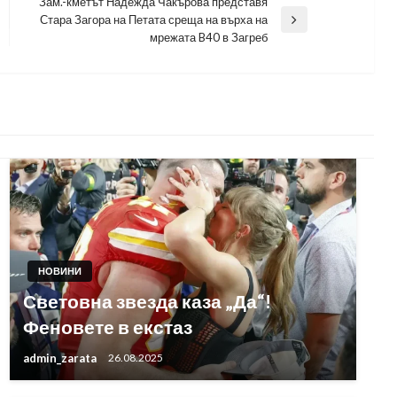
Зам.-кметът Надежда Чакърова представя
Стара Загора на Петата среща на върха на
Next
мрежата B40 в Загреб
Post
НОВИНИ
Световна звезда каза „Да“!
Феновете в екстаз
admin_zarata
26.08.2025