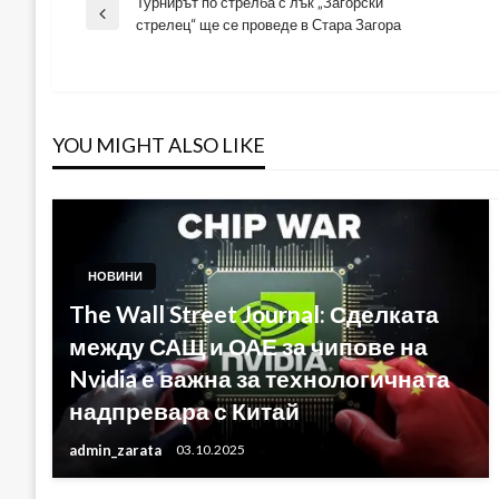
Турнирът по стрелба с лък „Загорски
Навигация
Previous
стрелец“ ще се проведе в Стара Загора
Post
YOU MIGHT ALSO LIKE
НОВИНИ
The Wall Street Journal: Сделката
между САЩ и ОАЕ за чипове на
Nvidia е важна за технологичната
надпревара с Китай
admin_zarata
03.10.2025