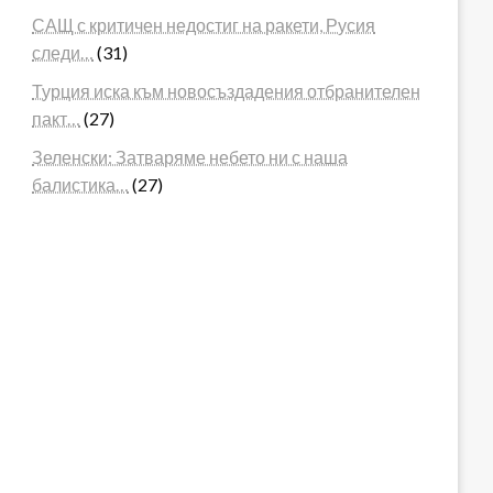
САЩ с критичен недостиг на ракети, Русия
следи…
(31)
Турция иска към новосъздадения отбранителен
пакт…
(27)
Зеленски: Затваряме небето ни с наша
балистика…
(27)