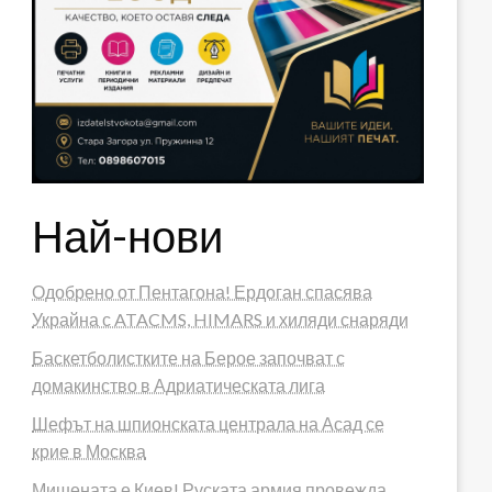
Най-нови
Одобрено от Пентагона! Ердоган спасява
Украйна с ATACMS, HIMARS и хиляди снаряди
Баскетболистките на Берое започват с
домакинство в Адриатическата лига
Шефът на шпионската централа на Асад се
крие в Москва
Мишената е Киев! Руската армия провежда