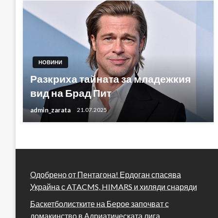
НОВИНИ
Разкриха тайната за младежкия
вид на Брад Пит
admin_zarata
21.07.2025
Одобрено от Пентагона! Ердоган спасява
Украйна с ATACMS, HIMARS и хиляди снаряди
Баскетболистките на Берое започват с
домакинство в Адриатическата лига