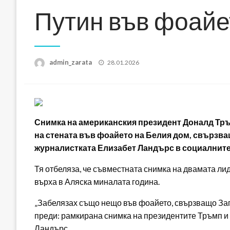
Путин във фоайе
Posted
admin_zarata
28.01.2026
on
Снимка на американския президент Доналд Тръ
на стената във фоайето на Белия дом, свързв
журналистката Елизабет Ландърс в социалните
Тя отбеляза, че съвместната снимка на двамата ли
върха в Аляска миналата година.
„Забелязах също нещо във фоайето, свързващо Зап
преди: рамкирана снимка на президентите Тръмп и 
Ландърс.