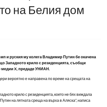
то на Белия дом
мп и руския му колега Владимир Путин бе окачена
ащо Западното крило с резиденцията, съобщи
 медии X, предаде УНИАН.
дери вероятно е направена по време на срещата на
адното крило с резиденцията, което не бях виждала
Путин на лятната среща на върха в Аляска“, написа