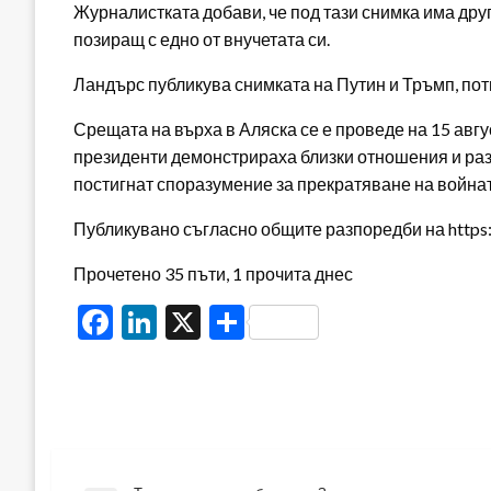
Журналистката добави, че под тази снимка има др
позиращ с едно от внучетата си.
Ландърс публикува снимката на Путин и Тръмп, по
Срещата на върха в Аляска се е проведе на 15 авгу
президенти демонстрираха близки отношения и раз
постигнат споразумение за прекратяване на войнат
Публикувано съгласно общите разпоредби на https:/
Прочетено 35 пъти, 1 прочита днес
Facebook
LinkedIn
X
Share