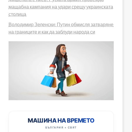
мащабна кампания на удари срещу украинската
столица
Володимир Зеленски: Путин обмисля затваряне
на границите и как да заблуди народа си
МАШИНА НА ВРЕМЕТО
БЪЛГАРИЯ + СВЯТ