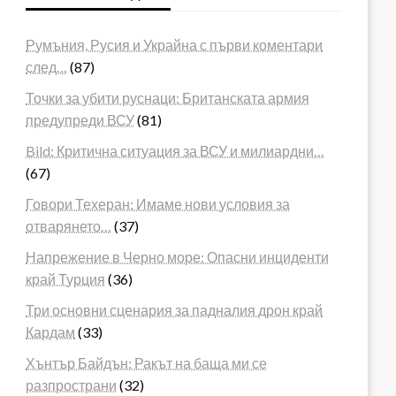
Румъния, Русия и Украйна с първи коментари
след…
(87)
Точки за убити руснаци: Британската армия
предупреди ВСУ
(81)
Bild: Критична ситуация за ВСУ и милиардни…
(67)
Говори Техеран: Имаме нови условия за
отварянето…
(37)
Напрежение в Черно море: Опасни инциденти
край Турция
(36)
Три основни сценария за падналия дрон край
Кардам
(33)
Хънтър Байдън: Ракът на баща ми се
разпространи
(32)