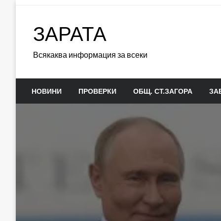
Skip
to
ЗАРАТА
content
Всякаква информация за всеки
НОВИНИ
ПРОВЕРКИ
ОБЩ. СТ.ЗАГОРА
ЗА