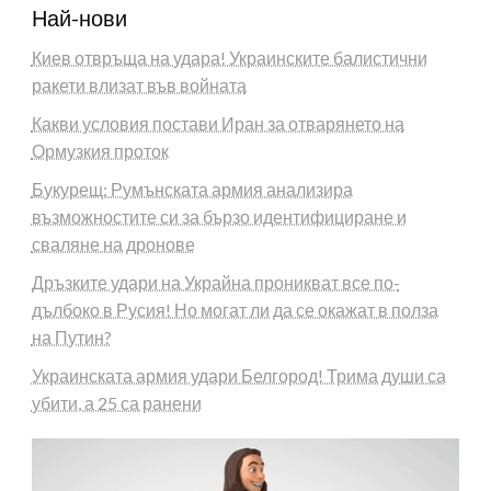
Най-нови
Киев отвръща на удара! Украинските балистични
ракети влизат във войната
Какви условия постави Иран за отварянето на
Ормузкия проток
Букурещ: Румънската армия анализира
възможностите си за бързо идентифициране и
сваляне на дронове
Дръзките удари на Украйна проникват все по-
дълбоко в Русия! Но могат ли да се окажат в полза
на Путин?
Украинската армия удари Белгород! Трима души са
убити, а 25 са ранени