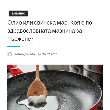
ЗАБАВНО
Олио или свинска мас: Коя е по-
здравословната мазнина за
пържене?
Posted
admin_zarata
30.07.2025
on