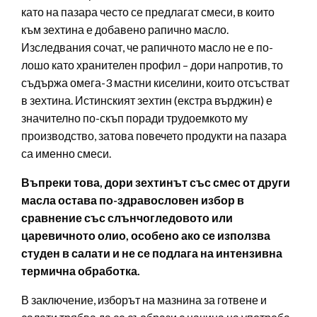
като на пазара често се предлагат смеси, в които
към зехтина е добавено рапично масло.
Изследвания сочат, че рапичното масло не е по-
лошо като хранителен профил – дори напротив, то
съдържа омега-3 мастни киселини, които отсъстват
в зехтина. Истинският зехтин (екстра върджин) е
значително по-скъп поради трудоемкото му
производство, затова повечето продукти на пазара
са именно смеси.
Въпреки това, дори зехтинът със смес от други
масла остава по-здравословен избор в
сравнение със слънчогледовото или
царевичното олио, особено ако се използва
студен в салати и не се подлага на интензивна
термична обработка.
В заключение, изборът на мазнина за готвене и