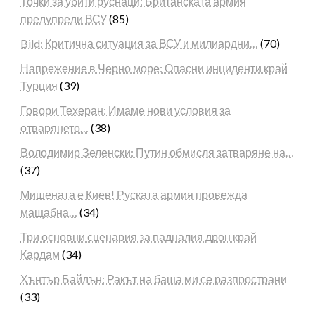
Точки за убити руснаци: Британската армия
предупреди ВСУ
(85)
Bild: Критична ситуация за ВСУ и милиардни…
(70)
Напрежение в Черно море: Опасни инциденти край
Турция
(39)
Говори Техеран: Имаме нови условия за
отварянето…
(38)
Володимир Зеленски: Путин обмисля затваряне на…
(37)
Мишената е Киев! Руската армия провежда
мащабна…
(34)
Три основни сценария за падналия дрон край
Кардам
(34)
Хънтър Байдън: Ракът на баща ми се разпространи
(33)