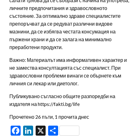
салати трябва да се съобрази с начина на употреба,
личните предпочитания и здравословното
състояние. За оптимално здраве специалистите
препоръчват да се редуват различни видове
мазнини, да се избягва честата консумация на
пържени храни и да се залага на минимално
преработени продукти.
Важно: Материалът има информативен характер и
не замества консултацията със специалист. При
здравословни проблеми винаги се обърнете към
личния си лекар или диетолог.
Публикувано съгласно общите разпоредби на
издателя на https://fakti.bg/life
Прочетено 26 пъти, 1 прочита днес
Facebook
LinkedIn
X
Share