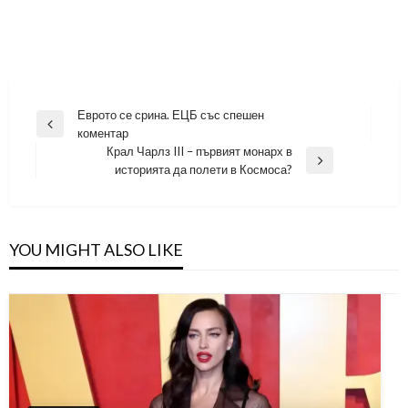
Навигация
Еврото се срина. ЕЦБ със спешен
Previous
коментар
Post
Крал Чарлз III – първият монарх в
Next
историята да полети в Космоса?
Post
YOU MIGHT ALSO LIKE