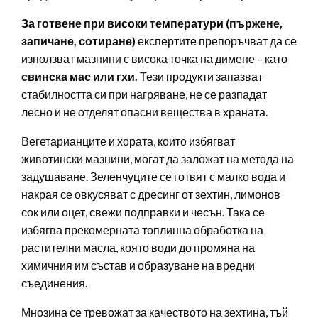
За готвене при високи температури (пържене,
запичане, сотиране)
експертите препоръчват да се
използват мазнини с висока точка на димене – като
свинска мас или гхи.
Тези продукти запазват
стабилността си при нагряване, не се разпадат
лесно и не отделят опасни вещества в храната.
Вегетарианците и хората, които избягват
животински мазнини, могат да заложат на метода на
задушаване. Зеленчуците се готвят с малко вода и
накрая се овкусяват с дресинг от зехтин, лимонов
сок или оцет, свежи подправки и чесън. Така се
избягва прекомерната топлинна обработка на
растителни масла, която води до промяна на
химичния им състав и образуване на вредни
съединения.
Мнозина се тревожат за качеството на зехтина, тъй