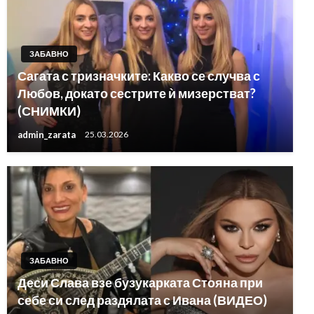
ЗАБАВНО
Сагата с тризначките: Какво се случва с
Любов, докато сестрите ѝ мизерстват?
(СНИМКИ)
admin_zarata
25.03.2026
ЗАБАВНО
Деси Слава взе бузукарката Стояна при
себе си след раздялата с Ивана (ВИДЕО)