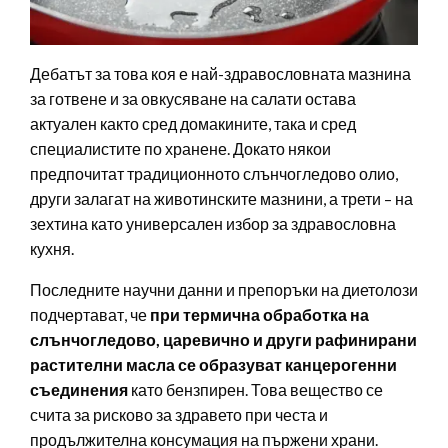
Дебатът за това коя е най-здравословната мазнина
за готвене и за овкусяване на салати остава
актуален както сред домакините, така и сред
специалистите по хранене. Докато някои
предпочитат традиционното слънчогледово олио,
други залагат на животинските мазнини, а трети – на
зехтина като универсален избор за здравословна
кухня.
Последните научни данни и препоръки на диетолози
подчертават, че
при термична обработка на
слънчогледово, царевично и други рафинирани
растителни масла се образуват канцерогенни
съединения
като бензпирен. Това вещество се
счита за рисково за здравето при честа и
продължителна консумация на пържени храни.