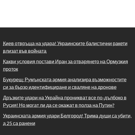
Киев отвръща на удара! Украинските балистични ракети
влизат във войната
Какви условия постави Иран за отварянето на Ормузкия
проток
Букурещ: Румънската армия анализира възможностите
си за бързо идентифициране и сваляне на дронове
Дръзките удари на Украйна проникват все по-дълбоко в
Русия! Но могат ли да се окажат в полза на Путин?
Украинската армия удари Белгород! Трима души са убити,
а 25 са ранени