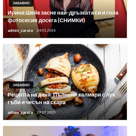
ЗАБАВНО
Ирина Шейк засне най-дръзката си и гола
фотосесия досега (СНИМКИ)
admin_zarata
24.01.2026
ЗАБАВНО
Рецепта на деня: Пълнени калмари с лук,
гъби и чесън на скара
admin_zarata
29.07.2025