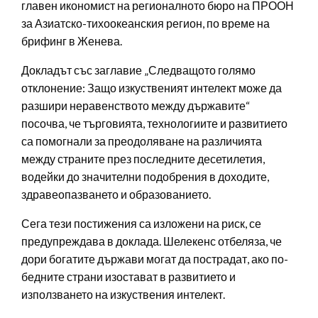
главен икономист на регионалното бюро на ПРООН
за Азиатско-тихоокеанския регион, по време на
брифинг в Женева.
Докладът със заглавие „Следващото голямо
отклонение: Защо изкуственият интелект може да
разшири неравенството между държавите“
посочва, че търговията, технологиите и развитието
са помогнали за преодоляване на различията
между страните през последните десетилетия,
водейки до значителни подобрения в доходите,
здравеопазването и образованието.
Сега тези постижения са изложени на риск, се
предупреждава в доклада. Шелекенс отбеляза, че
дори богатите държави могат да пострадат, ако по-
бедните страни изостават в развитието и
използването на изкуствения интелект.