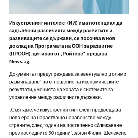
Изкуственият интелект (ИИ) има потенциал да
задълбочи различията между развитите и
развиващите се държави, се посочва в нов
доклад на Програмата на ООН за развитие
(ПРООН), цитиран от „Ройтерс“, предава
News.bg.
Документът предупреждава за евентуално „голямо
разминаване“ по отношение на икономическите
резултати, уменията на хората и системите за
управление между различните държави.
„Смятаме, че изкуственият интелект предвещава
нова ера на нарастващо неравенство между
страните, след години на постепенно сближаване
през последните 50 години“, заяви Филип Шелекенс,