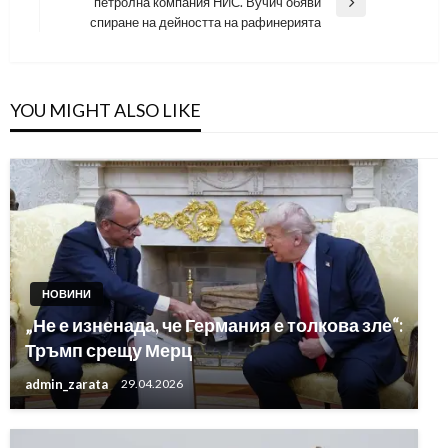
петролна компания НИС. Вучич обяви
Next
спиране на дейността на рафинерията
Post
YOU MIGHT ALSO LIKE
НОВИНИ
„Не е изненада, че Германия е толкова зле“:
Тръмп срещу Мерц
admin_zarata
29.04.2026