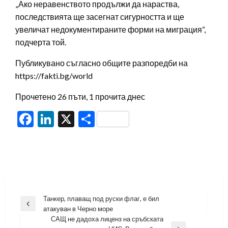
„Ако неравенството продължи да нараства,
последствията ще засегнат сигурността и ще
увеличат недокументираните форми на миграция“,
подчерта той.
Публикувано съгласно общите разпоредби на
https://fakti.bg/world
Прочетено 26 пъти, 1 прочита днес
Facebook
LinkedIn
X
Share
Навигация
Танкер, плаващ под руски флаг, е бил
Previous
атакуван в Черно море
Post
САЩ не дадоха лиценз на сръбската