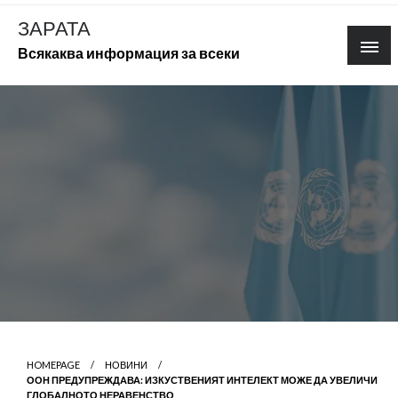
Skip
ЗАРАТА
to
Всякаква информация за всеки
content
HOMEPAGE
НОВИНИ
ООН ПРЕДУПРЕЖДАВА: ИЗКУСТВЕНИЯТ ИНТЕЛЕКТ МОЖЕ ДА УВЕЛИЧИ
ГЛОБАЛНОТО НЕРАВЕНСТВО