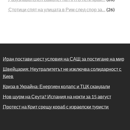
Стотици спят на улицата в Рим след спор за…
(26)
Иран постави шест условия на САЩ за постигане на мир
Швейцария: Неутралитетът не изключва солидарност с
Киев
Криза в Украйна: Енергиен колапс и ТЦК скандали
Нов щурм на Сеута? Испания на нокти за 15 август
Протест на Крит срещу кораб с израелски туристи