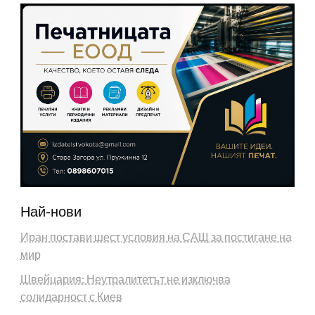
Най-нови
Иран постави шест условия на САЩ за постигане на
мир
Швейцария: Неутралитетът не изключва
солидарност с Киев