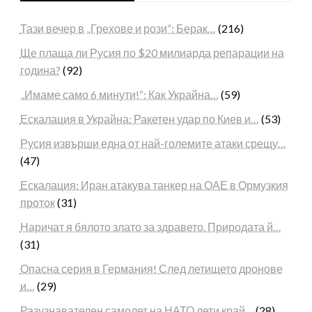
Тази вечер в „Грехове и рози“: Берак…
(216)
Ще плаща ли Русия по $20 милиарда репарации на
година?
(92)
„Имаме само 6 минути!“: Как Украйна…
(59)
Ескалация в Украйна: Ракетен удар по Киев и…
(53)
Русия извърши една от най-големите атаки срещу…
(47)
Ескалация: Иран атакува танкер на ОАЕ в Ормузкия
проток
(31)
Наричат я бялото злато за здравето. Природата й…
(31)
Опасна серия в Германия! След летището дронове
и…
(29)
Разузнавателен самолет на НАТО лети край…
(28)