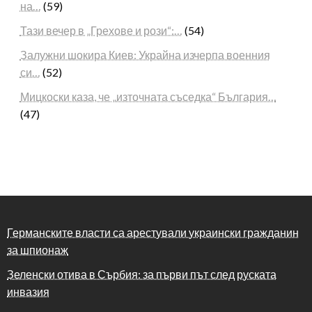
на…
(59)
Тази вечер в „Грехове и рози“:…
(54)
Залужни шокира Киев: Украйна изчерпа военния
си…
(52)
Мицкоски каза, че „източната съседка“ България…
(47)
Германските власти са арестували украински гражданин
за шпионаж
Зеленски отива в Сърбия: за първи път след руската
инвазия