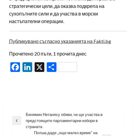
стратегически цели, да оказва подкрепа на
сухопътните сили и да участва в морски
настъпателни операции.
Публикувано съгласно указанията на Fakti.bg
Прочетено 20 пъти, 1 прочита днес
Facebook
LinkedIn
X
Share
Навигация
Бенямин Нетаняху обяви, че ще участва в
предстоящите парламентарни избори в
Previous
страната
Post
Полша даде „още малко време“ на