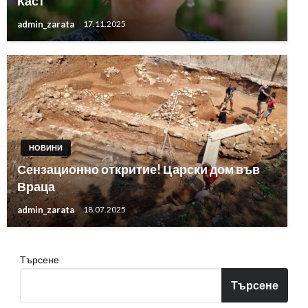
Каст
admin_zarata
17.11.2025
НОВИНИ
Сензационно откритие! Царски дом във
Враца
admin_zarata
18.07.2025
Търсене
Търсене