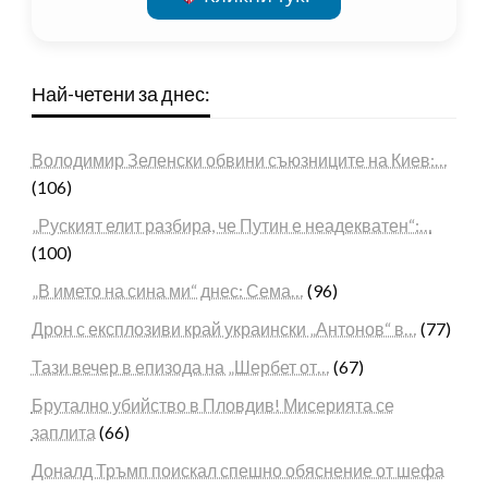
Най-четени за днес:
Володимир Зеленски обвини съюзниците на Киев:…
(106)
„Руският елит разбира, че Путин е неадекватен“:…
(100)
„В името на сина ми“ днес: Сема…
(96)
Дрон с експлозиви край украински „Антонов“ в…
(77)
Тази вечер в епизода на „Шербет от…
(67)
Брутално убийство в Пловдив! Мисерията се
заплита
(66)
Доналд Тръмп поискал спешно обяснение от шефа