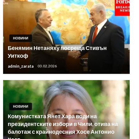
НОВИНИ
Бенямин Нетаняху посреща Стивън
Уиткоф
admin_zarata
03.02.2026
НОВИНИ
Комунистката Янет Хара води на
президентските избори в Чили, отива на
балотаж с крайнодесния Хосе Антонио