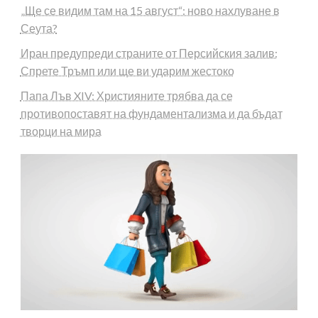
„Ще се видим там на 15 август“: ново нахлуване в
Сеута?
Иран предупреди страните от Персийския залив:
Спрете Тръмп или ще ви ударим жестоко
Папа Лъв XIV: Християните трябва да се
противопоставят на фундаментализма и да бъдат
творци на мира