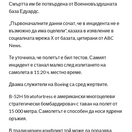
Смъртта им бе потвърдена от Военновъздушната
база Едуардс.
„Първоначалните данни сочат, че в инцидента не е
възможно да има оцелели“, казаха в изявление в
социалната мрежа Х от базата, цитирани от ABC
News.
Те уточниха, че полетът е бил тестов. Самият
инцидент е станал малко след излитането на
самолета в 11:20 ч. местно време.
Двама служители на Boeing са сред жертвите.
B-52H Stratofortress е американски многоцелеви
стратегически бомбардировач с таван на полет от
15 000 метра. Самолетът е способен да носи ядрени
оръжия.
В традиционен конфликт той може да поразява