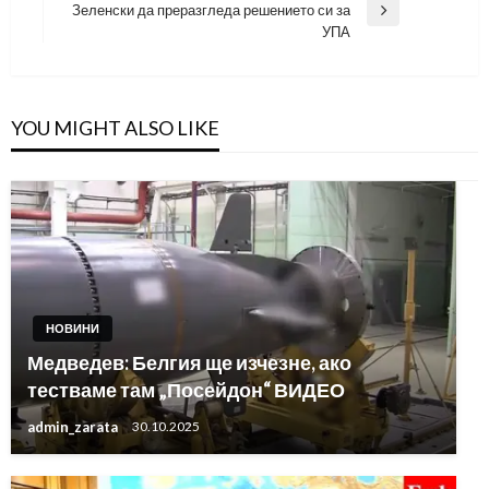
Зеленски да преразгледа решението си за
Next
УПА
Post
YOU MIGHT ALSO LIKE
НОВИНИ
Медведев: Белгия ще изчезне, ако
тестваме там „Посейдон“ ВИДЕО
admin_zarata
30.10.2025