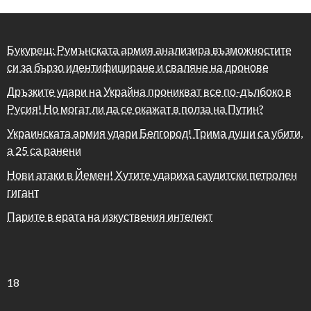
Букурещ: Румънската армия анализира възможностите
си за бързо идентифициране и сваляне на дронове
Дръзките удари на Украйна проникват все по-дълбоко в
Русия! Но могат ли да се окажат в полза на Путин?
Украинската армия удари Белгород! Трима души са убити,
а 25 са ранени
Нови атаки в Йемен! Хутите удариха саудитски петролен
гигант
Парите в ерата на изкуствения интелект
18