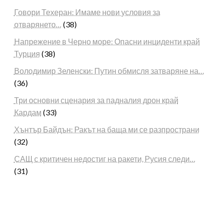
Говори Техеран: Имаме нови условия за
отварянето…
(38)
Напрежение в Черно море: Опасни инциденти край
Турция
(38)
Володимир Зеленски: Путин обмисля затваряне на…
(36)
Три основни сценария за падналия дрон край
Кардам
(33)
Хънтър Байдън: Ракът на баща ми се разпространи
(32)
САЩ с критичен недостиг на ракети, Русия следи…
(31)