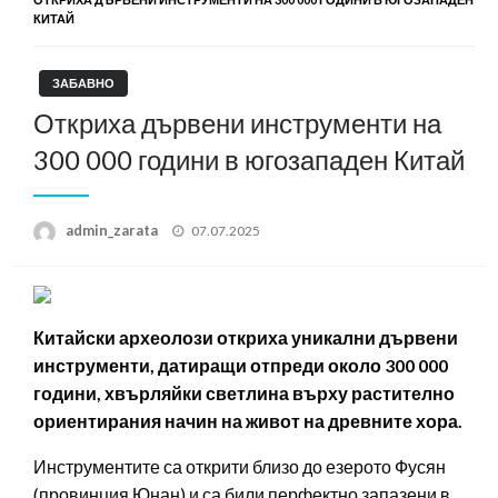
КИТАЙ
ЗАБАВНО
Откриха дървени инструменти на
300 000 години в югозападен Китай
Posted
admin_zarata
07.07.2025
on
Китайски археолози откриха уникални дървени
инструменти, датиращи отпреди около 300 000
години, хвърляйки светлина върху растително
ориентирания начин на живот на древните хора.
Инструментите са открити близо до езерото Фусян
(провинция Юнан) и са били перфектно запазени в