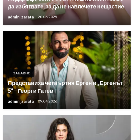
да избягвате, за да не навлечете нещастие
admin_zarata
20.06.2025
ЗАБАВНО
Представиха четвъртия Ерген в „Ергенът
5“ – Георги Гатев
admin_zarata
09.04.2026