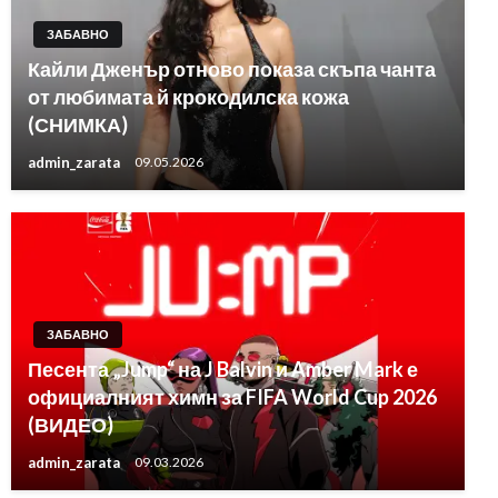
ЗАБАВНО
Кайли Дженър отново показа скъпа чанта
от любимата й крокодилска кожа
(СНИМКА)
admin_zarata
09.05.2026
ЗАБАВНО
Песента „Jump“ на J Balvin и Amber Mark е
официалният химн за FIFA World Cup 2026
(ВИДЕО)
admin_zarata
09.03.2026