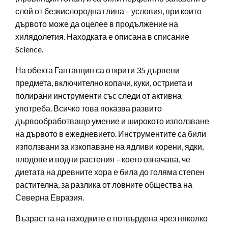
слой от безкислородна глина – условия, при които
дървото може да оцелее в продължение на
хилядолетия. Находката е описана в списание
Science.
На обекта Гантанцин са открити 35 дървени
предмета, включително копачи, куки, остриета и
полирани инструменти със следи от активна
употреба. Всичко това показва развито
дървообработващо умение и широкото използване
на дървото в ежедневието. Инструментите са били
използвани за изкопаване на ядливи корени, ядки,
плодове и водни растения – което означава, че
диетата на древните хора е била до голяма степен
растителна, за разлика от ловните общества на
Северна Евразия.
Възрастта на находките е потвърдена чрез няколко