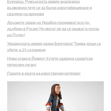
Букурещ: Румънската армия анализира
възможностите си за бързо идентифициране и
сваляне на дронове
Дръзките удари на Украйна проникват все по-
дълбоко в Русия! Но могат ли да се окажат в полза
на Путин?
Украинската армия удари Белгород! Трима души са
убити, а 25 са ранени
Нови атаки в Йемен! Хутите удариха саудитски
петролен гигант
Парите в ерата на изкуствения интелект