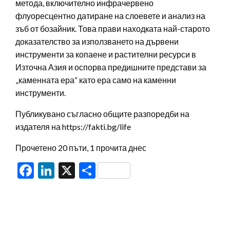
метода, включително инфрачервено
флуоресцентно датиране на слоевете и анализ на
зъб от бозайник. Това прави находката най-старото
доказателство за използването на дървени
инструменти за копаене и растителни ресурси в
Източна Азия и оспорва предишните представи за
„каменната ера“ като ера само на каменни
инструменти.
Публикувано съгласно общите разпоредби на
издателя на https://fakti.bg/life
Прочетено 20 пъти, 1 прочита днес
Facebook
LinkedIn
X
Share