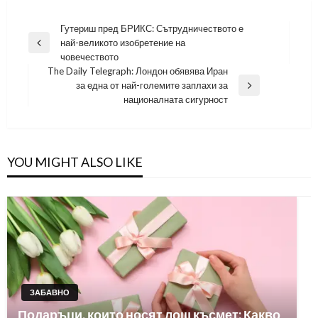
Навигация
Гутериш пред БРИКС: Сътрудничеството е
най-великото изобретение на
Previous
човечеството
Post
The Daily Telegraph: Лондон обявява Иран
за една от най-големите заплахи за
Next
националната сигурност
Post
YOU MIGHT ALSO LIKE
ЗАБАВНО
Подаръци, които носят лош късмет: Какво