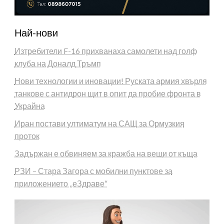
Най-нови
Изтребители F-16 прихванаха самолети над голф
клуба на Доналд Тръмп
Нови технологии и иновации! Руската армия хвърля
танкове с антидрон щит в опит да пробие фронта в
Украйна
Иран постави ултиматум на САЩ за Ормузкия
проток
Задържан е обвиняем за кражба на вещи от къща
РЗИ – Стара Загора с мобилни пунктове за
приложението „еЗдраве“