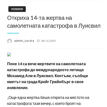
НОВИНИ
Откриха 14-та жертва на
самолетната катастрофа в Луисвил
Posted
admin_zarata
08.11.2025
on
Поне 14 са вече жертвите на самолетната
катастрофа до международното летище
Мохамед Али в Луисвил, Кентъки, съобщи
кметът на града Крейг Грийнбърг в свое
изявление.
„Още една жертва беше открита на мястото на
катастрофата тази вечер, с което броят на