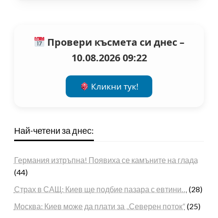
Провери късмета си днес –
10.08.2026 09:22
Кликни тук!
Най-четени за днес:
Германия изтръпна! Появиха се камъните на глада
(44)
Страх в САЩ: Киев ще подбие пазара с евтини…
(28)
Москва: Киев може да плати за „Северен поток“
(25)