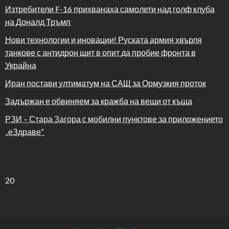
Изтребители F-16 прихванаха самолети над голф клуба
на Доналд Тръмп
Нови технологии и иновации! Руската армия хвърля
танкове с антидрон щит в опит да пробие фронта в
Украйна
Иран постави ултиматум на САЩ за Ормузкия проток
Задържан е обвиняем за кражба на вещи от къща
РЗИ – Стара Загора с мобилни пунктове за приложението
„еЗдраве“
20