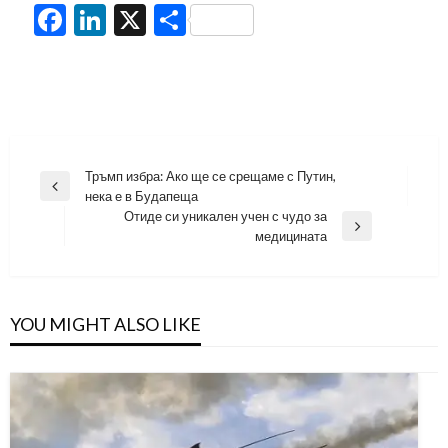
Facebook
LinkedIn
X
Share
Навигация
Тръмп избра: Ако ще се срещаме с Путин,
Previous
нека е в Будапеща
Post
Отиде си уникален учен с чудо за
Next
медицината
Post
YOU MIGHT ALSO LIKE