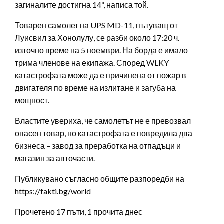
загиналите достигна 14“, написа той.
Товарен самолет на UPS MD-11, пътуващ от
Луисвил за Хонолулу, се разби около 17:20 ч.
източно време на 5 ноември. На борда е имало
трима членове на екипажа. Според WLKY
катастрофата може да е причинена от пожар в
двигателя по време на излитане и загуба на
мощност.
Властите увериха, че самолетът не е превозвал
опасен товар, но катастрофата е повредила два
бизнеса – завод за преработка на отпадъци и
магазин за авточасти.
Публикувано съгласно общите разпоредби на
https://fakti.bg/world
Прочетено 17 пъти, 1 прочита днес