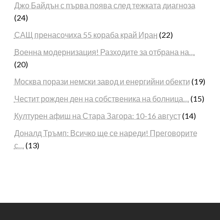
Джо Байдън с първа поява след тежката диагноза
(24)
САЩ пренасочиха 55 кораба край Иран
(22)
Военна модернизация! Разходите за отбрана на…
(20)
Москва порази немски завод и енергийни обекти
(19)
Честит рожден ден на собственика на болница…
(15)
Културен афиш на Стара Загора: 10-16 август
(14)
Доналд Тръмп: Всичко ще се нареди! Преговорите
с…
(13)