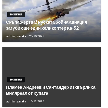
НОВИНИ
Скъпа жертва! Руската бойна авиация
загуби още един хеликоптер Ка-52
admin_zarata
28.10.2025
НОВИНИ
Пламен Андреев и Сантандер изхвърлиха
Виляреал от Купата
admin_zarata
18.12.2025