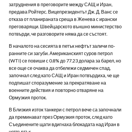
затруднения в преговорите между САЩ и Иран,
предава Ройтерс. Вицепрезидентът Дж. Д. Ванс се
отказа от планираната среща в Женева с ирански
преговарящи. Швейцарското външно министерство
потвърди, че разговорите няма да се състоят.
В началото на сесията в петък нефтът заличи по-
ранните си загуби. Американският суров петрол
(WTI) се повиши с 0.8% до 77.23 долара за барел, но
все още се очаква да отбележи седмичен спад,
започнал след като САЩ и Иран потвърдиха, че ще
подпишат споразумение за прекратяване на
военните действия и повторно отваряне на
Ормузкия проток.
В Близкия изток танкери с петрол вече са започнали
да преминават през Ормузкия проток, след като
Съединените щати вдигнаха блокадата над Иран в
четвъртък.