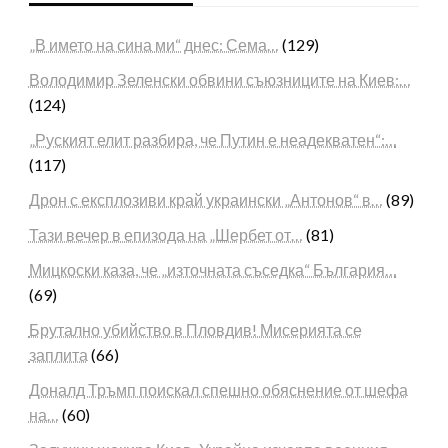
„В името на сина ми“ днес: Сема…
(129)
Володимир Зеленски обвини съюзниците на Киев:…
(124)
„Руският елит разбира, че Путин е неадекватен“:…
(117)
Дрон с експлозиви край украински „Антонов“ в…
(89)
Тази вечер в епизода на „Шербет от…
(81)
Мицкоски каза, че „източната съседка“ България…
(69)
Брутално убийство в Пловдив! Мисерията се
заплита
(66)
Доналд Тръмп поискал спешно обяснение от шефа
на…
(60)