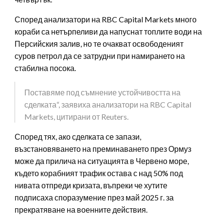
Според анализатори на RBC Capital Markets много
кораби са нетърпеливи да напуснат топлите води на
Персийския залив, но те очакват освободеният
суров петрол да се затрудни при намирането на
стабилна посока.
Поставяме под съмнение устойчивостта на
сделката“, заявиха анализатори на RBC Capital
Markets, цитирани от Reuters.
Според тях, ако сделката се запази,
възстановяването на преминаването през Ормуз
може да прилича на ситуацията в Червено море,
където корабният трафик остава с над 50% под
нивата отпреди кризата, въпреки че хутите
подписаха споразумение през май 2025 г. за
прекратяване на военните действия.