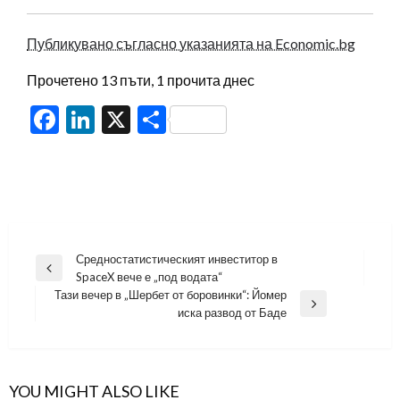
Публикувано съгласно указанията на Economic.bg
Прочетено 13 пъти, 1 прочита днес
Facebook
LinkedIn
X
Share
Навигация
Средностатистическият инвеститор в
Previous
SpaceX вече е „под водата“
Post
Тази вечер в „Шербет от боровинки“: Йомер
Next
иска развод от Баде
Post
YOU MIGHT ALSO LIKE