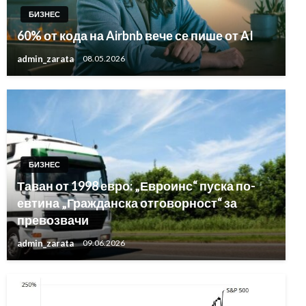
БИЗНЕС
60% от кода на Airbnb вече се пише от AI
admin_zarata
08.05.2026
БИЗНЕС
Таван от 1998 евро: „Евроинс“ пуска по-
евтина „Гражданска отговорност“ за
превозвачи
admin_zarata
09.06.2026