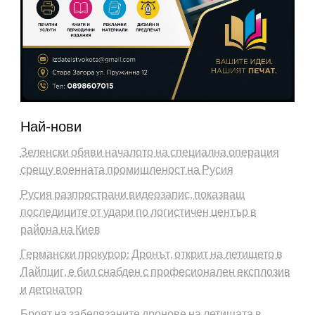
Най-нови
Зеленски обяви началото на специална операция
срещу военната промишленост на Русия
Русия разпространи видеозапис, показващ
последиците от удари по логистичен център в
района на Киев
Германски прокурор: Дронът, открит на летището в
Лайпциг, е бил снабден с професионален експлозив
и детонатор
Броят на забелязаните дронове на летищата в