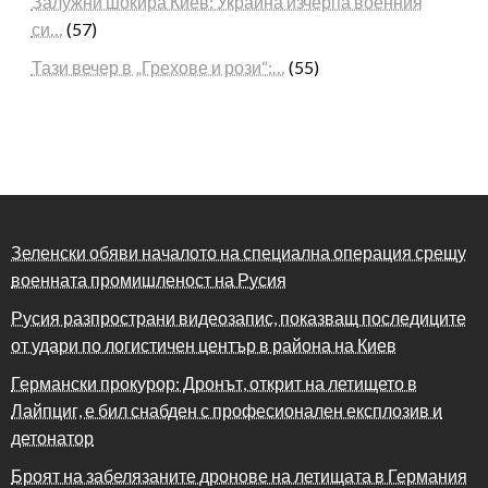
Залужни шокира Киев: Украйна изчерпа военния
си…
(57)
Тази вечер в „Грехове и рози“:…
(55)
Зеленски обяви началото на специална операция срещу
военната промишленост на Русия
Русия разпространи видеозапис, показващ последиците
от удари по логистичен център в района на Киев
Германски прокурор: Дронът, открит на летището в
Лайпциг, е бил снабден с професионален експлозив и
детонатор
Броят на забелязаните дронове на летищата в Германия