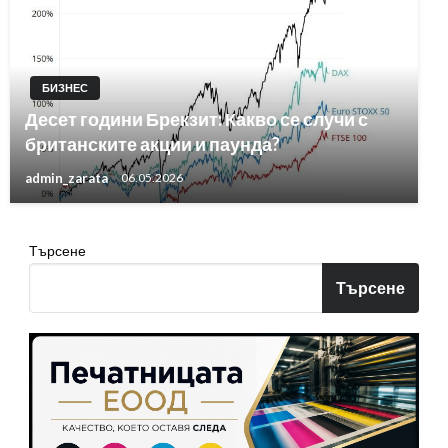
БИЗНЕС
Десет години Брекзит: Какво се случи с
британските акции и паунда?
admin_zarata
06.05.2026
Търсене
Търсене