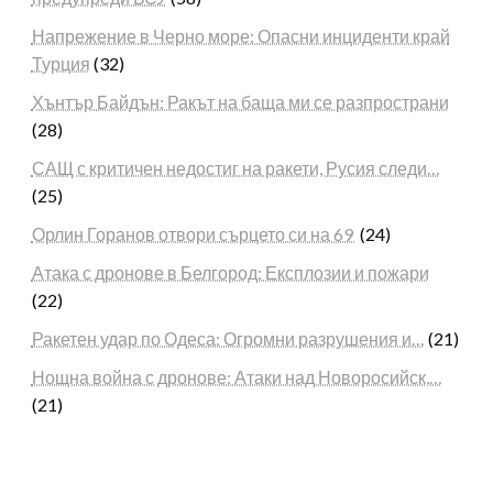
Напрежение в Черно море: Опасни инциденти край
Турция
(32)
Хънтър Байдън: Ракът на баща ми се разпространи
(28)
САЩ с критичен недостиг на ракети, Русия следи…
(25)
Орлин Горанов отвори сърцето си на 69
(24)
Атака с дронове в Белгород: Експлозии и пожари
(22)
Ракетен удар по Одеса: Огромни разрушения и…
(21)
Нощна война с дронове: Атаки над Новоросийск,…
(21)