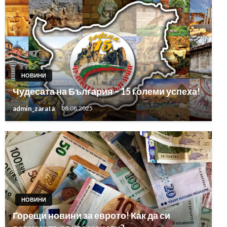
НОВИНИ
Чудесата на България – 15 големи успеха!
admin_zarata
08.08.2025
НОВИНИ
Горещи новини за еврото! Как да си