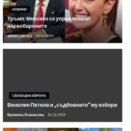
НОВИНИ
Тръмп: Мексико се управлява от
наркобароните
admin_zarata
14.03.2026
СВОБОДНА ЕВРОПА
Венелин Петков и „съдбовните“ му избори
Кремена Атанасова
22.12.2025