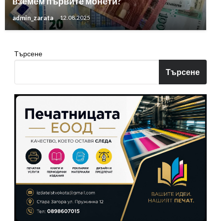
вземем първите монети?
admin_zarata
12.08.2025
Търсене
Търсене