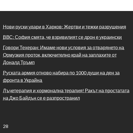
Нови руски удари в Харков: Жертви и тежки разрушения
ВВС: София смята, че взривилият се дрон е украински
Говори Техеран: Имаме нови условия за отварянето на
Ормузкия проток, включително край на заплахите от
Доналд Тръмп
Руската армия отново набира по 1000 души на ден за
фронта в Украйна
Лъчетерапия и хормонална терапия! Ракът на простатата
на Джо Байдън се е разпространил
28