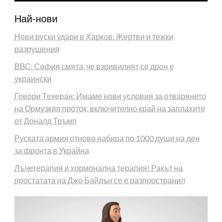
Най-нови
Нови руски удари в Харков: Жертви и тежки
разрушения
ВВС: София смята, че взривилият се дрон е
украински
Говори Техеран: Имаме нови условия за отварянето
на Ормузкия проток, включително край на заплахите
от Доналд Тръмп
Руската армия отново набира по 1000 души на ден
за фронта в Украйна
Лъчетерапия и хормонална терапия! Ракът на
простатата на Джо Байдън се е разпространил