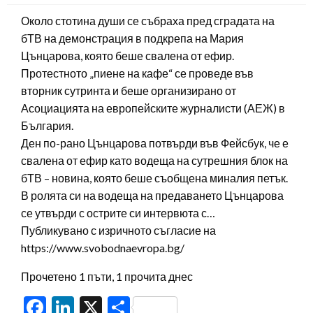
Около стотина души се събраха пред сградата на
бТВ на демонстрация в подкрепа на Мария
Цънцарова, която беше свалена от ефир.
Протестното „пиене на кафе“ се проведе във
вторник сутринта и беше организирано от
Асоциацията на европейските журналисти (АЕЖ) в
България.
Ден по-рано Цънцарова потвърди във Фейсбук, че е
свалена от ефир като водеща на сутрешния блок на
бТВ – новина, която беше съобщена миналия петък.
В ролята си на водеща на предаването Цънцарова
се утвърди с острите си интервюта с…
Публикувано с изричното съгласие на
https://www.svobodnaevropa.bg/
Прочетено 1 пъти, 1 прочита днес
Facebook
LinkedIn
X
Share