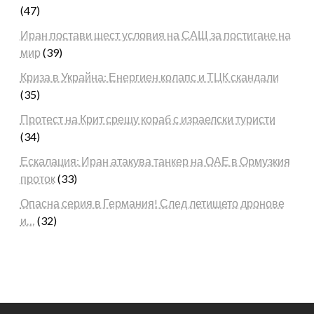
(47)
Иран постави шест условия на САЩ за постигане на
мир
(39)
Криза в Украйна: Енергиен колапс и ТЦК скандали
(35)
Протест на Крит срещу кораб с израелски туристи
(34)
Ескалация: Иран атакува танкер на ОАЕ в Ормузкия
проток
(33)
Опасна серия в Германия! След летището дронове
и…
(32)