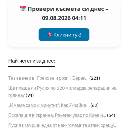
Провери късмета си днес –
09.08.2026 04:11
Кликни тук!
Най-четени за днес:
Тази вечер в „Грехове и рози“: Берак…
(221)
Ще плаща ли Русия по $20 милиарда репарации на
година?
(94)
„Имаме само 6 минути!“: Как Украйна…
(62)
Ескалация в Украйна: Ракетен удар по Киев и…
(54)
Русия извърши една от най-големите атаки срещу…