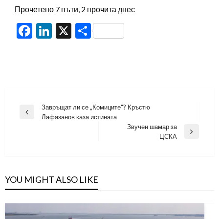
Прочетено 7 пъти, 2 прочита днес
Facebook
LinkedIn
X
Share
Навигация
Завръщат ли се „Комиците“? Кръстю
Previous
Лафазанов каза истината
Post
Звучен шамар за
Next
ЦСКА
Post
YOU MIGHT ALSO LIKE