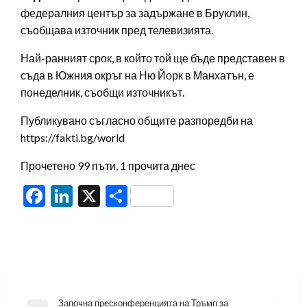
федералния център за задържане в Бруклин,
съобщава източник пред телевизията.
Най-ранният срок, в който той ще бъде представен в
съда в Южния окръг на Ню Йорк в Манхатън, е
понеделник, съобщи източникът.
Публикувано съгласно общите разпоредби на
https://fakti.bg/world
Прочетено 99 пъти, 1 прочита днес
Facebook
LinkedIn
X
Share
Навигация
Започна пресконференцията на Тръмп за