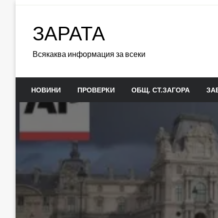
Skip
to
ЗАРАТА
content
Всякаква информация за всеки
НОВИНИ
ПРОВЕРКИ
ОБЩ. СТ.ЗАГОРА
ЗА