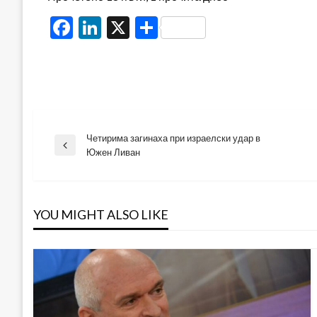
Facebook
LinkedIn
X
Share
Четирима загинаха при израелски удар в
Навигация
Previous
Южен Ливан
Post
YOU MIGHT ALSO LIKE