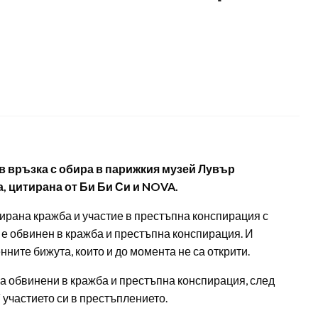
в връзка с обира в парижкия музей Лувър
 цитирана от Би Би Си и NOVA.
ирана кражба и участие в престъпна конспирация с
е обвинен в кражба и престъпна конспирация. И
нните бижута, които и до момента не са открити.
са обвинени в кражба и престъпна конспирация, след
“ участието си в престъплението.