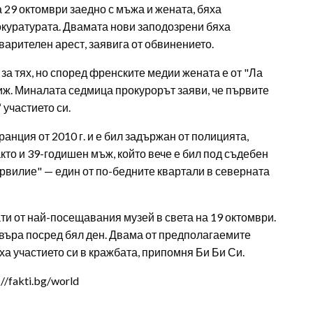
 29 октомври заедно с мъжа и жената, бяха
куратурата. Двамата нови заподозрени бяха
варителен арест, заявига от обвинението.
а тях, но според френските медии жената е от "Ла
иж. Миналата седмица прокурорът заяви, че първите
участието си.
анция от 2010 г. и е бил задържан от полицията,
както и 39-годишен мъж, който вече е бил под съдебен
ервилие" — един от по-бедните квартали в северната
ти от най-посещавания музей в света на 19 октомври.
въра посред бял ден. Двама от предполагаемите
ха участието си в кражбата, припомня Би Би Си.
/fakti.bg/world