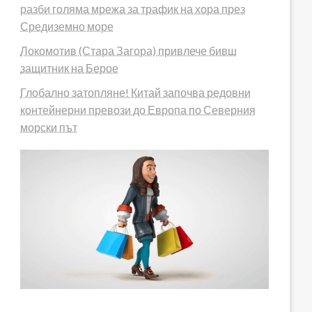
разби голяма мрежа за трафик на хора през
Средиземно море
Локомотив (Стара Загора) привлече бивш
защитник на Берое
Глобално затопляне! Китай започва редовни
контейнерни превози до Европа по Северния
морски път