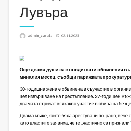
Лувъра
Posted
admin_zarata
02.11.2025
on
Още двама души са с повдигнати обвинения въ
миналия месец, съобщи парижката прокуратура,
38-годишна жена е обвинена в съучастие в организ
цел извършване на престъпление. 37-годишен мъж 
двамата отричат всякакво участие в обира на безце
Двама мъже, които бяха арестувани по-рано, вече 
като властите заявиха, че те „частично са признали