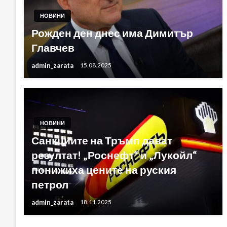
НОВИНИ
Рожден ден днес има Димитър
Главчев
admin_zarata
15.08.2025
НОВИНИ
Санкциите на Тръмп дават
резултат! „Роснефт“ и „Лукойл“
понижиха цените на руския
петрол
admin_zarata
18.11.2025