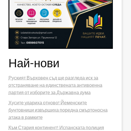
Най-нови
Руският Върховен съд ще разгледа иск за
отстраняване на единствената антивоенна
партия от изборите за Държавна дума
Хусите удариха отново! Йеменските
бунтовници извършиха поредна смъртоносна
атака в рамките
Към Стария континент! Испанската полиция