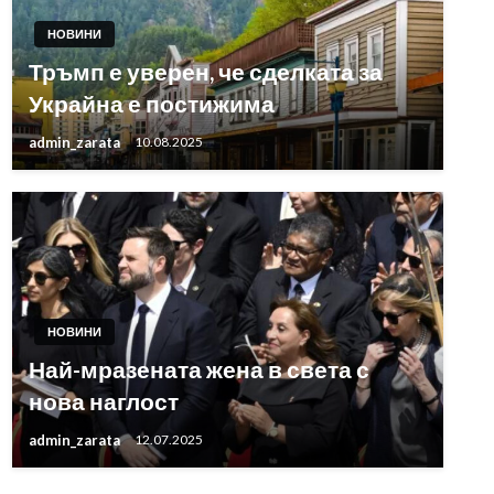
НОВИНИ
Тръмп е уверен, че сделката за
Украйна е постижима
admin_zarata
10.08.2025
НОВИНИ
Най-мразената жена в света с
нова наглост
admin_zarata
12.07.2025