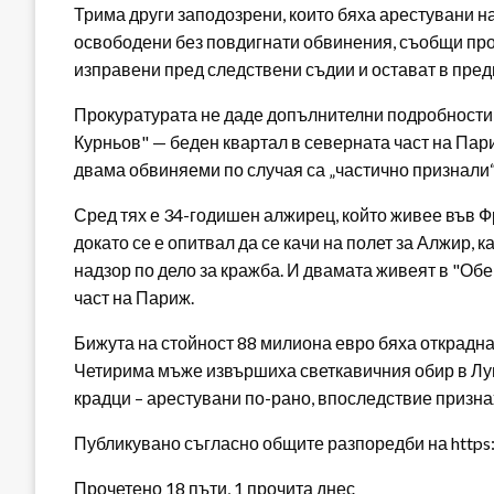
Трима други заподозрени, които бяха арестувани на
освободени без повдигнати обвинения, съобщи про
изправени пред следствени съдии и остават в пред
Прокуратурата не даде допълнителни подробности з
Курньов" — беден квартал в северната част на Пар
двама обвиняеми по случая са „частично признали“ 
Сред тях е 34-годишен алжирец, който живее във Фр
докато се е опитвал да се качи на полет за Алжир, 
надзор по дело за кражба. И двамата живеят в "Об
част на Париж.
Бижута на стойност 88 милиона евро бяха открадна
Четирима мъже извършиха светкавичния обир в Лу
крадци – арестувани по-рано, впоследствие призна
Публикувано съгласно общите разпоредби на https:/
Прочетено 18 пъти, 1 прочита днес