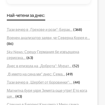
Най-четени за днес:
Тази вечер в „Грехове и рози“: Берак…
(368)
Военен анализатор заяви, че Северна Корея е…
(86)
Sky News: Срещу Германия бе извършена
сериозна…
(63)
Днес в епизода на „Доброта“: Мурат…
(52)
„В името на сина ми“ днес: Сема…
(49)
Тази вечер в „Шербет от боровинки“:…
(44)
Магнитна буря удря Земята още утре! Ето кога
ще…
(43)
Спешно в Берлин! Канцлерът Мерц свика