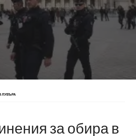
В ЛУВЪРА
инения за обира в