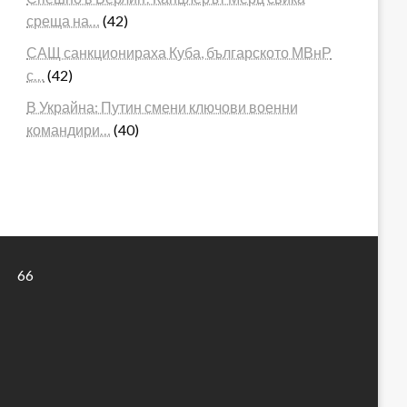
среща на…
(42)
САЩ санкционираха Куба, българското МВнР
с…
(42)
В Украйна: Путин смени ключови военни
командири…
(40)
66