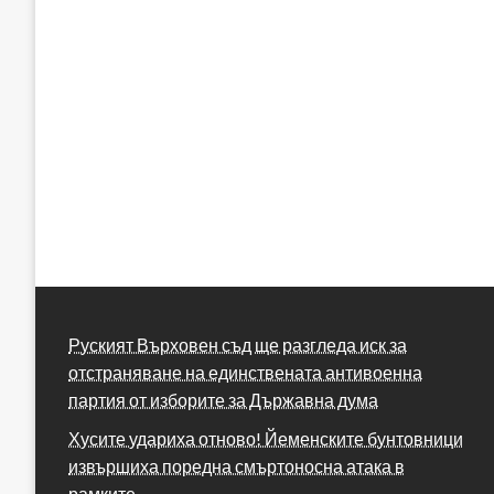
Руският Върховен съд ще разгледа иск за
отстраняване на единствената антивоенна
партия от изборите за Държавна дума
Хусите удариха отново! Йеменските бунтовници
извършиха поредна смъртоносна атака в
рамките