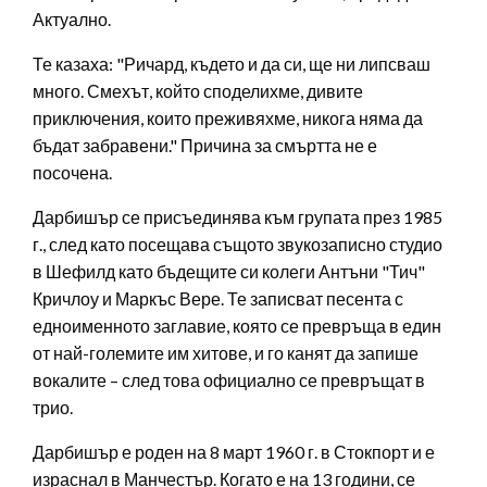
Актуално.
Те казаха: "Ричард, където и да си, ще ни липсваш
много. Смехът, който споделихме, дивите
приключения, които преживяхме, никога няма да
бъдат забравени." Причина за смъртта не е
посочена.
Дарбишър се присъединява към групата през 1985
г., след като посещава същото звукозаписно студио
в Шефилд като бъдещите си колеги Антъни "Тич"
Кричлоу и Маркъс Вере. Те записват песента с
едноименното заглавие, която се превръща в един
от най-големите им хитове, и го канят да запише
вокалите – след това официално се превръщат в
трио.
Дарбишър е роден на 8 март 1960 г. в Стокпорт и е
израснал в Манчестър. Когато е на 13 години, се