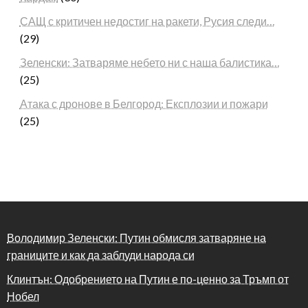
САЩ с критичен недостиг на ракети, Русия следи…
(29)
Зеленски: Затваряме небето ни с наша балистика…
(25)
Атака с дронове в Белгород: Експлозии и пожари
(25)
Володимир Зеленски: Путин обмисля затваряне на
границите и как да заблуди народа си
Клинтън: Одобрението на Путин е по-ценно за Тръмп от
Нобел