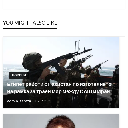
Post
YOU MIGHT ALSO LIKE
НОВИНИ
Египет работи с Пакистан по изготвянето
на рамка за траен мир между САЩ и Иран
admin_zarata
18.04.2026