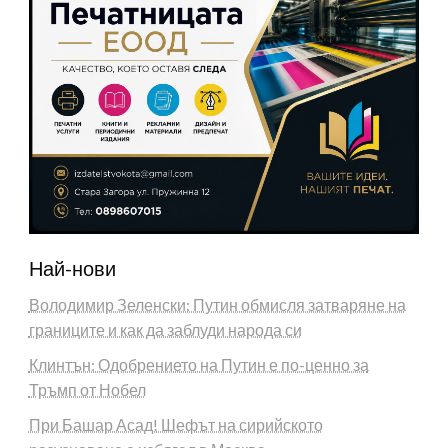
Най-нови
Володимир Зеленски: Путин обмисля затваряне на
границите и как да заблуди народа си
Клинтън: Одобрението на Путин е по-ценно за
Тръмп от Нобел
При Башар Асад! Шефът на сирийското