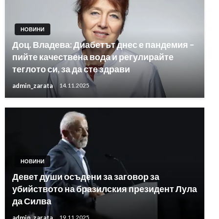
НОВИНИ
Доц. Владева: Диабетът днес е пандемия –
пийте качествена вода и регулирайте
теглото си, за да сте здрави
admin_zarata
14.11.2025
НОВИНИ
Девет души осъдени за заговор за
убийството на бразилския президент Лула
да Силва
admin_zarata
19.11.2025