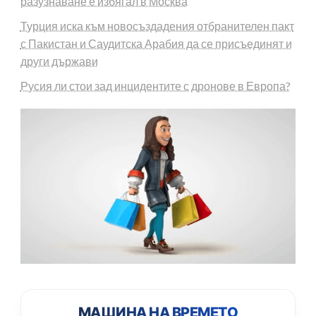
разузнаване е избягал в Москва
Турция иска към новосъздадения отбранителен пакт
с Пакистан и Саудитска Арабия да се присъединят и
други държави
Русия ли стои зад инцидентите с дронове в Европа?
МАШИНА НА ВРЕМЕТО