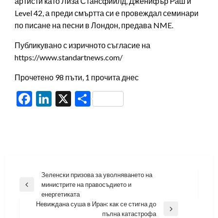
артисти като Лиза Стансфийлд, Дженифър Раш и
Level 42, а преди смъртта си е провеждал семинари
по писане на песни в Лондон, предава NME.
Публикувано с изричното съгласие на
https://www.standartnews.com/
Прочетено 98 пъти, 1 прочита днес
Facebook
LinkedIn
X
Share
Навигация
Зеленски призова за уволняването на
министрите на правосъдието и
Previous
енергетиката
Post
Невиждана суша в Иран: как се стигна до
Next
пълна катастрофа