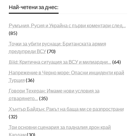
Най-четени за днес:
Румъния, Русия и Украйна с първи коментари след…
(85)
Точки за убити руснаци: Британската армия
предупреди ВСУ
(70)
Bild: Критична ситуация за ВСУ и милиардни…
(64)
Напрежение в Черно море: Опасни инциденти край
Турция
(36)
Говори Техеран: Имаме нови условия за
отварянето…
(35)
Хънтър Байдън: Ракът на баща ми се разпространи
(32)
Три основни сценария за падналия дрон край
Кардам
(30)