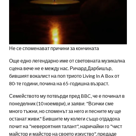
Не се споменават причини за кончината
Още едно легендарно име от световната музикална
сцена вече не е между нас. Ричард Дарбишър,
бившият вокалист на поп триото Living In A Box от
80-те години, почина на 65-годишна възраст.
Семейството му потвърди пред BBC, че е починал в
понеделник (10 ноември), и заяви: "Всички сме
много тъжни, но споменът за него и песните му ще
останат живи." Бившите му колеги също отдадоха
почит на "невероятния талант", наричайки го "чист
майстор и майстор на своето изкуство", предаде