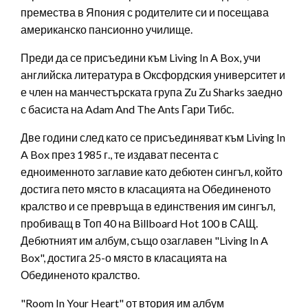
премества в Япония с родителите си и посещава
американско пансионно училище.
Преди да се присъедини към Living In A Box, учи
английска литература в Оксфордския университет и
е член на манчестърската група Zu Zu Sharks заедно
с басиста на Adam And The Ants Гари Тибс.
Две години след като се присъединяват към Living In
A Box през 1985 г., те издават песента с
едноименното заглавие като дебютен сингъл, който
достига пето място в класацията на Обединеното
кралство и се превръща в единствения им сингъл,
пробиващ в Топ 40 на Billboard Hot 100 в САЩ.
Дебютният им албум, също озаглавен "Living In A
Box", достига 25-о място в класацията на
Обединеното кралство.
"Room In Your Heart" от втория им албум