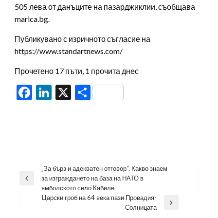
505 лева от данъците на пазарджиклии, съобщава
marica.bg.
Публикувано с изричното съгласие на
https://www.standartnews.com/
Прочетено 17 пъти, 1 прочита днес
Facebook
LinkedIn
X
Share
Навигация
„За бърз и адекватен отговор“. Какво знаем
за изграждането на база на НАТО в
Previous
ямболското село Кабиле
Post
Царски гроб на 64 века пази Провадия-
Next
Солницата
Post