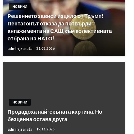
НОВИНИ
Решението зависи изцяло от Тръмп!
Пентагонът отказа да потвърди
ангажимента на САЩ към колективната
отбрана на НАТО!
admin_zarata
31.03.2026
НОВИНИ
Продадоха най-скъпата картина. Но
безценна остава друга
admin_zarata
19.11.2025