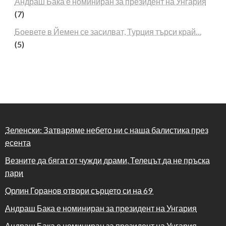
Андраш Бака е номиниран за президент на Унгария
(7)
Боевете в Йемен се засилват, Турция търси край…
(5)
Зеленски: Затваряме небето ни с наша балистика през
есента
Везните да бягат от чужди драми, Телецът да не пръска
пари
Орлин Горанов отвори сърцето си на 69
Андраш Бака е номиниран за президент на Унгария
Андраш Бака е номиниран за президент на Унгария