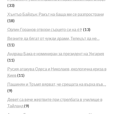
(33)
Хънтър Байдън: Ракът на баща ми се разпространи
(18)
Орлин Горанов отвори сърцето си на 69
(13)
Везните да бягат от чужди драми, Телецът да не…
(11)
Андраш Бака е номиниран за президент на Унгария
(11)
Русия атакува Одеса и Николаев, екологична криза в
Киев
(11)
Пашинян и Тръмп вярват, че срещата на върха във…
(9)
Девет са вече жертвите при стрелбата в училище в
Тайланд
(9)