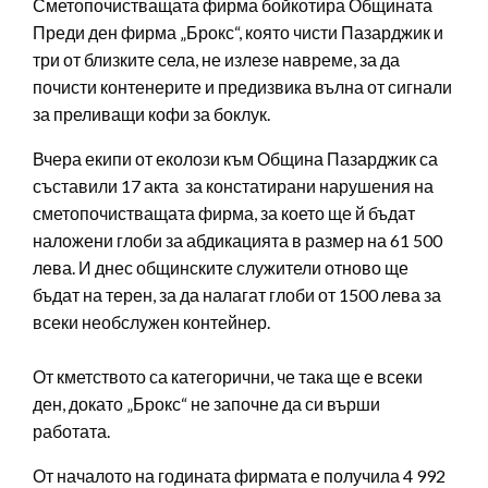
Сметопочистващата фирма бойкотира Общината
Преди ден фирма „Брокс“, която чисти Пазарджик и
три от близките села, не излезе навреме, за да
почисти контенерите и предизвика вълна от сигнали
за преливащи кофи за боклук.
Вчера екипи от еколози към Община Пазарджик са
съставили 17 акта за констатирани нарушения на
сметопочистващата фирма, за което ще й бъдат
наложени глоби за абдикацията в размер на 61 500
лева. И днес общинските служители отново ще
бъдат на терен, за да налагат глоби от 1500 лева за
всеки необслужен контейнер.
От кметството са категорични, че така ще е всеки
ден, докато „Брокс“ не започне да си върши
работата.
От началото на годината фирмата е получила 4 992