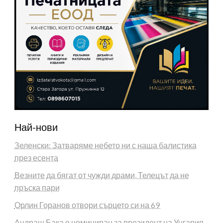
Най-нови
Зеленски: Затваряме небето ни с наша балистика
през есента
Везните да бягат от чужди драми, Телецът да не
пръска пари
Орлин Горанов отвори сърцето си на 69
Андраш Бака е номиниран за президент на Унгария