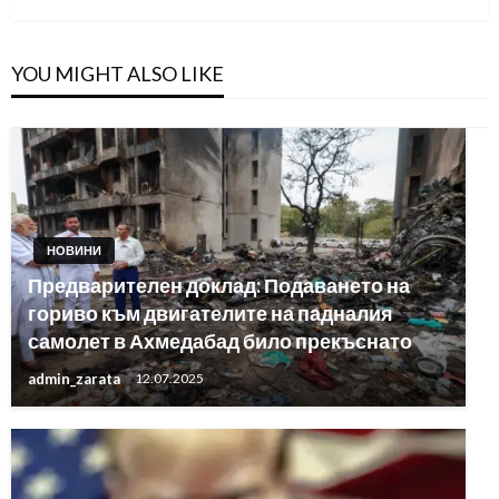
YOU MIGHT ALSO LIKE
НОВИНИ
Предварителен доклад: Подаването на
гориво към двигателите на падналия
самолет в Ахмедабад било прекъснато
admin_zarata
12.07.2025