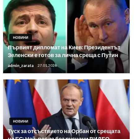
НОВИНИ
Първият дипломат на Киев: Президентът
Зеленски е готов за лична среща с Путин
admin_zarata
27.01.2026
НОВИНИ
Туск за отсъствието на Орбан от срещата
на ЕС: Най-после без руснаци ВИДЕО