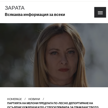
Skip
ЗАРАТА
to
Всякаква информация за всеки
content
HOMEPAGE
НОВИНИ
ПАРТИЯТА НА МЕЛОНИ ПРЕДЛАГА ПО-ЛЕСНО ДЕПОРТИРАНЕ НА
ОСЪДЕНИ ЧУЖДЕНЦИ И ПО-СТРОГИ ПРАВИЛА ЗА ГРАЖДАНСТВОТО