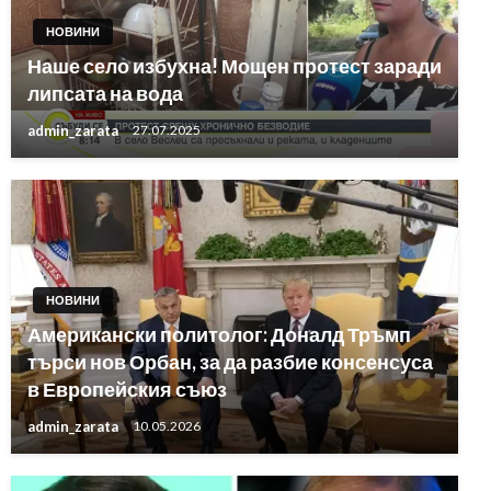
НОВИНИ
Наше село избухна! Мощен протест заради
липсата на вода
admin_zarata
27.07.2025
НОВИНИ
Американски политолог: Доналд Тръмп
търси нов Орбан, за да разбие консенсуса
в Европейския съюз
admin_zarata
10.05.2026