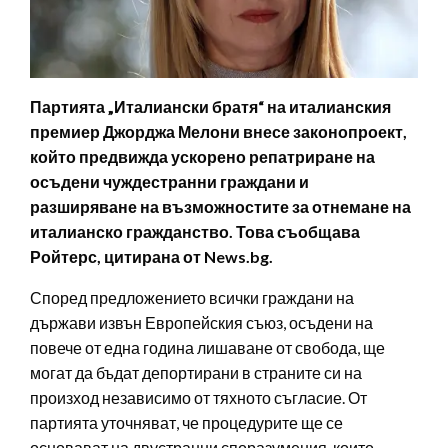
Партията „Италиански братя“ на италианския
премиер Джорджа Мелони внесе законопроект,
който предвижда ускорено репатриране на
осъдени чуждестранни граждани и
разширяване на възможностите за отнемане на
италианско гражданство. Това съобщава
Ройтерс, цитирана от News.bg.
Според предложението всички граждани на
държави извън Европейския съюз, осъдени на
повече от една година лишаване от свобода, ще
могат да бъдат депортирани в страните си на
произход независимо от тяхното съгласие. От
партията уточняват, че процедурите ще се
основават на двустранни споразумения, които