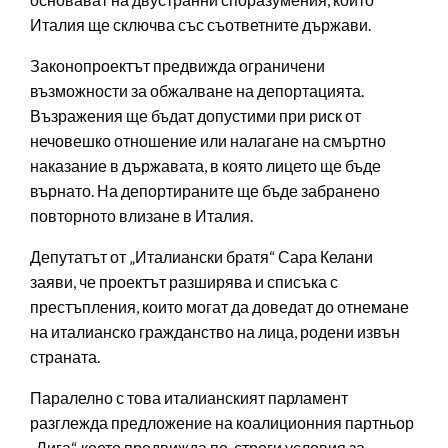
Италия ще сключва със съответните държави.
Законопроектът предвижда ограничени
възможности за обжалване на депортацията.
Възражения ще бъдат допустими при риск от
нечовешко отношение или налагане на смъртно
наказание в държавата, в която лицето ще бъде
върнато. На депортираните ще бъде забранено
повторното влизане в Италия.
Депутатът от „Италиански братя“ Сара Келани
заяви, че проектът разширява и списъка с
престъпления, които могат да доведат до отнемане
на италианско гражданство на лица, родени извън
страната.
Паралелно с това италианският парламент
разглежда предложение на коалиционния партньор
„Лига“, което предвижда по-строги условия за