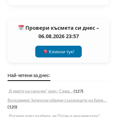
Провери късмета си днес –
06.08.2026 23:57
Кликни тук!
Най-четени за днес:
„В името на сина ми“ днес: Сема…
(127)
Володимир Зеленски обвини съюзниците на Киев:…
(120)
„Руският елит разбира, че Путин е неадекватен“:…