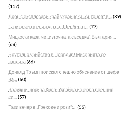
(117)
Дрон с експлозиви край украински „Антонов“ в…
(89)
Тази вечер в епизода на „Шербет от…
(77)
Мицкоски каза, че „източната съседка“ България…
(68)
Брутално убийство в Пловдив! Мисерията се
заплита
(66)
Доналд Тръмп поискал спешно обяснение от шефа
на…
(60)
Залужни шокира Киев: Украйна изчерпа военния
си…
(57)
Тази вечер в „Грехове и рози“:…
(55)