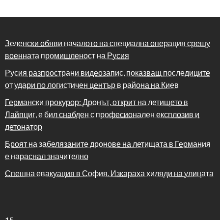
Зеленски обяви началото на специална операция срещу
военната промишленост на Русия
Русия разпространи видеозапис, показващ последиците
от удари по логистичен център в района на Киев
Германски прокурор: Дронът, открит на летището в
Лайпциг, е бил снабден с професионален експлозив и
детонатор
Броят на забелязаните дронове на летищата в Германия
е нараснал значително
Спешна евакуация в София. Изкараха хиляди на улицата
15