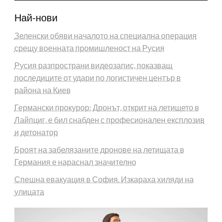
Най-нови
Зеленски обяви началото на специална операция
срещу военната промишленост на Русия
Русия разпространи видеозапис, показващ
последиците от удари по логистичен център в
района на Киев
Германски прокурор: Дронът, открит на летището в
Лайпциг, е бил снабден с професионален експлозив
и детонатор
Броят на забелязаните дронове на летищата в
Германия е нараснал значително
Спешна евакуация в София. Изкараха хиляди на
улицата