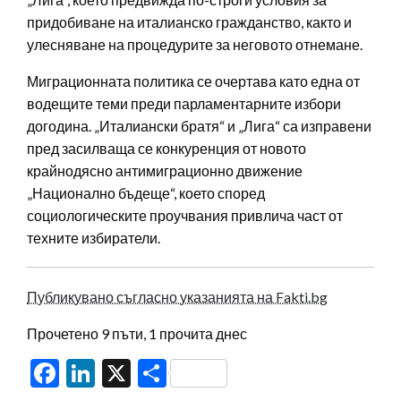
придобиване на италианско гражданство, както и
улесняване на процедурите за неговото отнемане.
Миграционната политика се очертава като една от
водещите теми преди парламентарните избори
догодина. „Италиански братя“ и „Лига“ са изправени
пред засилваща се конкуренция от новото
крайнодясно антимиграционно движение
„Национално бъдеще“, което според
социологическите проучвания привлича част от
техните избиратели.
Публикувано съгласно указанията на Fakti.bg
Прочетено 9 пъти, 1 прочита днес
Facebook
LinkedIn
X
Share