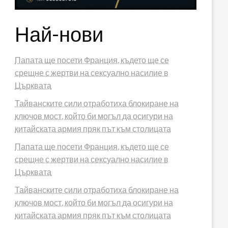
Най-нови
Папата ще посети Франция, където ще се
срещне с жертви на сексуално насилие в
Църквата
Тайванските сили отработиха блокиране на
ключов мост, който би могъл да осигури на
китайската армия пряк път към столицата
Папата ще посети Франция, където ще се
срещне с жертви на сексуално насилие в
Църквата
Тайванските сили отработиха блокиране на
ключов мост, който би могъл да осигури на
китайската армия пряк път към столицата