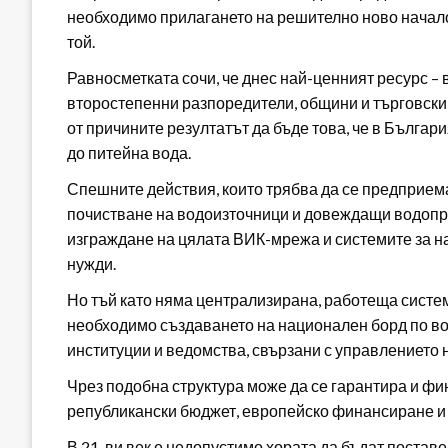
необходимо прилагането на решително ново начало,
той.
Равносметката сочи, че днес най-ценният ресурс – 
второстепенни разпоредители, общини и търговски 
от причините резултатът да бъде това, че в Бълга
до питейна вода.
Спешните действия, които трябва да се предприема
почистване на водоизточници и довеждащи водопро
изграждане на цялата ВИК-мрежа и системите за н
нужди.
Но тъй като няма централизирана, работеща систем
необходимо създаването на национален борд по вод
институции и ведомства, свързани с управлението 
Чрез подобна структура може да се гарантира и фи
републикански бюджет, европейско финансиране и 
В 21-ви век е недопустимо хората да бъдат поставе