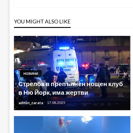
YOU MIGHT ALSO LIKE
НОВИНИ
Стрелба в препълнен нощен клуб
в Ню Йорк, има жертви
admin_zarata
17.08.2025