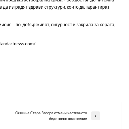
 да изградят здрави структури, които да гарантират,
сия – по-добър живот, сигурност и закрила за хората,
tandartnews.com/
Община Стара Загора отмени частичното
Next
бедствено положение
Post