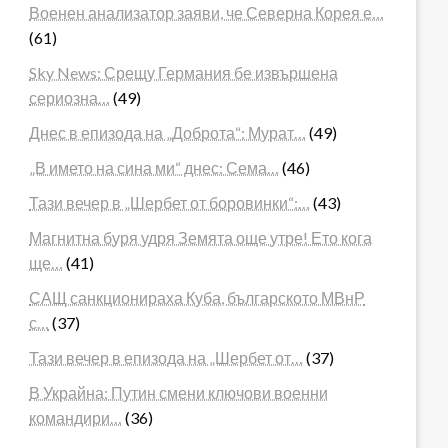
Военен анализатор заяви, че Северна Корея е…
(61)
Sky News: Срещу Германия бе извършена
сериозна…
(49)
Днес в епизода на „Доброта“: Мурат…
(49)
„В името на сина ми“ днес: Сема…
(46)
Тази вечер в „Шербет от боровинки“:…
(43)
Магнитна буря удря Земята още утре! Ето кога
ще…
(41)
САЩ санкционираха Куба, българското МВнР
с…
(37)
Тази вечер в епизода на „Шербет от…
(37)
В Украйна: Путин смени ключови военни
командири…
(36)