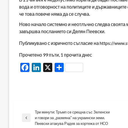
вода и отговорност на политиците и държавниците е
че това повече няма да се случва.
Ново начало системно и неотлъчно следва своята ми
завършва посланието си Делян Пеевски.
Публикувано с изричното съгласие на https://www.s
Прочетено 99 пъти, 1 прочита днес
Facebook
LinkedIn
X
Share
Три минути: Тръмп се срещна със Зеленски
Навигация
и говори за „размяна“ на украински земи.
Previous
Пеевски атакува Радев за кортежа от НСО
Post