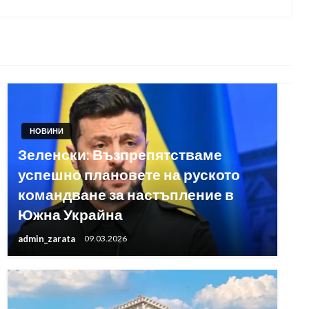
НОВИНИ
Зеленски: Възпрепятстваме
успешно плановете на руското
командване за настъпление в
Южна Украйна
admin_zarata
09.03.2026