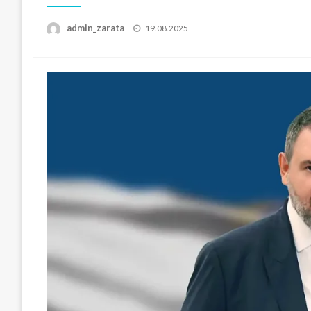
Posted
admin_zarata
19.08.2025
on