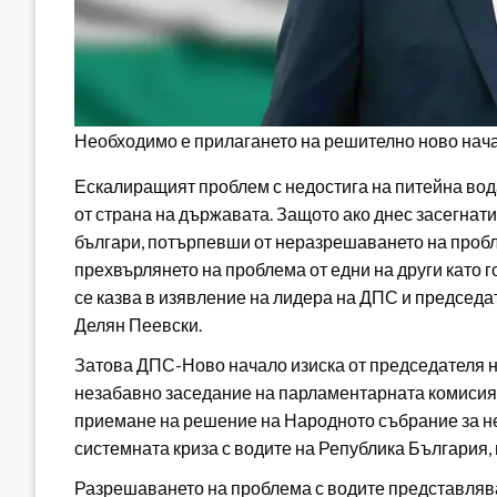
Необходимо е прилагането на решително ново начал
Ескалиращият проблем с недостига на питейна вод
от страна на държавата. Защото ако днес засегнат
българи, потърпевши от неразрешаването на пробле
прехвърлянето на проблема от едни на други като 
се казва в изявление на лидера на ДПС и председ
Делян Пеевски.
Затова ДПС-Ново начало изиска от председателя 
незабавно заседание на парламентарната комисия п
приемане на решение на Народното събрание за н
системната криза с водите на Република България,
Разрешаването на проблема с водите представлява