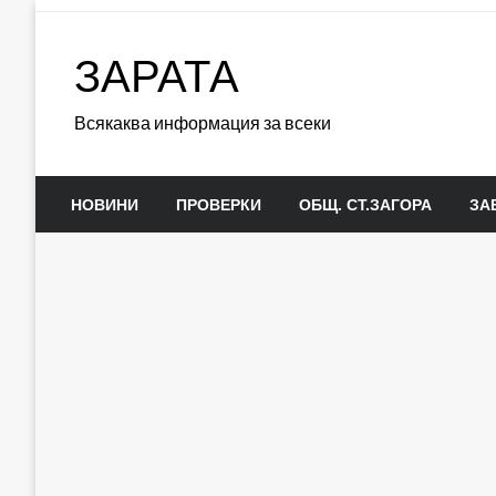
Skip
to
ЗАРАТА
content
Всякаква информация за всеки
НОВИНИ
ПРОВЕРКИ
ОБЩ. СТ.ЗАГОРА
ЗА