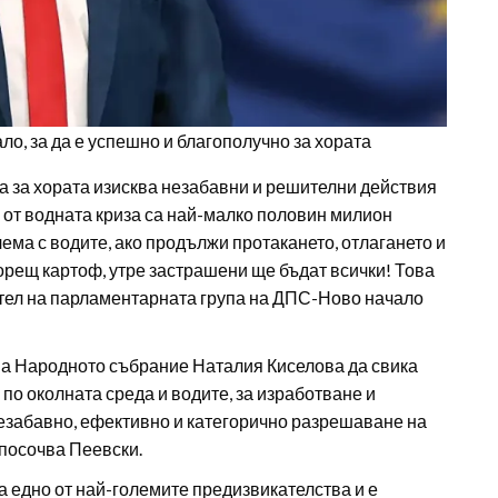
о, за да е успешно и благополучно за хората
а за хората изисква незабавни и решителни действия
и от водната криза са най-малко половин милион
ма с водите, ако продължи протакането, отлагането и
горещ картоф, утре застрашени ще бъдат всички! Това
ател на парламентарната група на ДПС-Ново начало
на Народното събрание Наталия Киселова да свика
о околната среда и водите, за изработване и
езабавно, ефективно и категорично разрешаване на
 посочва Пеевски.
 едно от най-големите предизвикателства и е