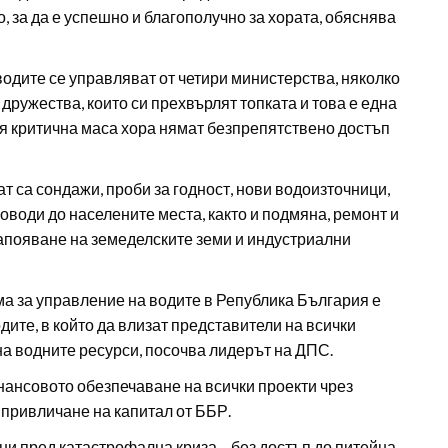
 за да е успешно и благополучно за хората, обяснява
водите се управляват от четири министерства, няколко
дружества, които си прехвърлят топката и това е една
рия критична маса хора нямат безпрепятствено достъп
т са сондажи, проби за годност, нови водоизточници,
води до населените места, както и подмяна, ремонт и
апояване на земеделските земи и индустриални
а за управление на водите в Република България е
ите, в който да влизат представители на всички
на водните ресурси, посочва лидерът на ДПС.
нансовото обезпечаване на всички проекти чрез
привличане на капитал от ББР.
ни пред катастрофална криза – без достъп до питейна