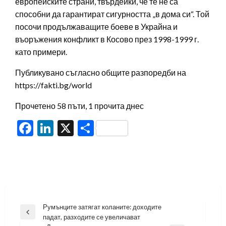
европейските страни, твърдейки, че те не са
способни да гарантират сигурността „в дома си“. Той
посочи продължаващите боеве в Украйна и
въоръжения конфликт в Косово през 1998-1999 г.
като примери.
Публикувано съгласно общите разпоредби на
https://fakti.bg/world
Прочетено 58 пъти, 1 прочита днес
Facebook
LinkedIn
X
Share
Навигация
Румънците затягат коланите: доходите
Previous
падат, разходите се увеличават