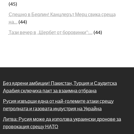
(45)
Спешно в Берлин! Канцлерът Мерц свика среща
на…
(44)
Тази вечер в „Шербет от боровинки“:…
(44)
Без ядрени амбиции! Пакистан, Турция и Саудитска
Арабия сключиха пакт за взаимна отбрана
Русия извърши една от най-големите атаки срещу
петролната и газовата индустрия на Украйна
Литва: Русия може да използва украински дронове за
провокация срещу НАТО