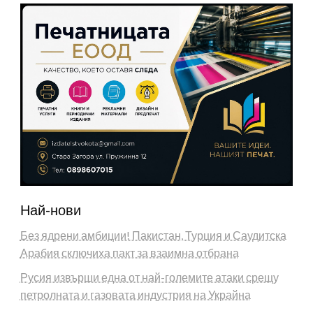
Най-нови
Без ядрени амбиции! Пакистан, Турция и Саудитска
Арабия сключиха пакт за взаимна отбрана
Русия извърши една от най-големите атаки срещу
петролната и газовата индустрия на Украйна