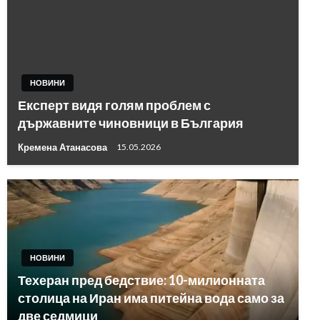
НОВИНИ
Експерт видя голям проблем с
държавните чиновници в България
Кремена Атанасова
15.05.2026
НОВИНИ
Техеран пред бедствие: 10-милионната
столица на Иран има питейна вода само за
две седмици