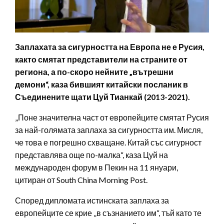
Заплахата за сигурността на Европа не е Русия,
както смятат представители на страните от
региона, а по-скоро нейните „вътрешни
демони“, каза бившият китайски посланик в
Съединените щати Цуй Тианкай (2013-2021).
„Поне значителна част от европейците смятат Русия
за най-голямата заплаха за сигурността им. Мисля,
че това е погрешно схващане. Китай със сигурност
представлява още по-малка“, каза Цуй на
международен форум в Пекин на 11 януари,
цитиран от South China Morning Post.
Според дипломата истинската заплаха за
европейците се крие „в съзнанието им“, тъй като те