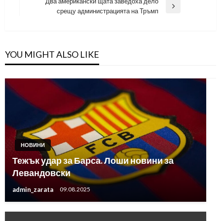
Post
Два американски щата заведоха дело
Next
срещу администрацията на Тръмп
Post
YOU MIGHT ALSO LIKE
НОВИНИ
Тежък удар за Барса. Лоши новини за
Левандовски
admin_zarata
09.08.2025