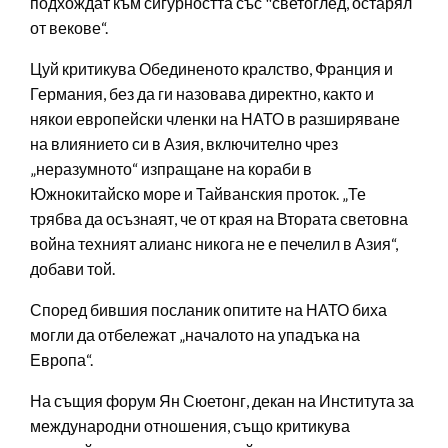
подхождат към сигурността със "светоглед, остарял
от векове“.
Цуй критикува Обединеното кралство, Франция и
Германия, без да ги назовава директно, както и
някои европейски членки на НАТО в разширяване
на влиянието си в Азия, включително чрез
„неразумното“ изпращане на кораби в
Южнокитайско море и Тайванския проток. „Те
трябва да осъзнаят, че от края на Втората световна
война техният алианс никога не е печелил в Азия“,
добави той.
Според бившия посланик опитите на НАТО биха
могли да отбележат „началото на упадъка на
Европа“.
На същия форум Ян Сюетонг, декан на Института за
международни отношения, също критикува