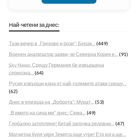
Най-четени за днес:
Тази вечер в „Грехове и рози“: Берак…
(449)
Военен анализатор заяви, че Северна Корея е…
(91)
Sky News: Срещу Германия бе извършена
сериозна…
(64)
Русия извърши една от най-големите атаки срещу…
(62)
Днес в епизода на „Доброта“: Мурат…
(53)
„В името на сина ми“ днес: Сема…
(49)
Глобално затопляне! Китай започва редовни…
(47)
Магнитна буря удря Земята още утре! Ето кога ще…