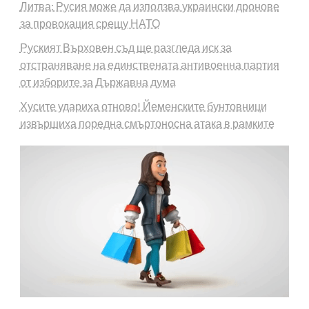
Литва: Русия може да използва украински дронове
за провокация срещу НАТО
Руският Върховен съд ще разгледа иск за
отстраняване на единствената антивоенна партия
от изборите за Държавна дума
Хусите удариха отново! Йеменските бунтовници
извършиха поредна смъртоносна атака в рамките