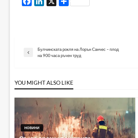
Facebook
LinkedIn
X
Share
Булчинската рокля на Лорън Санчес – плод
Навигация
Previous
на 900 часа ръчен труд
Post
YOU MIGHT ALSO LIKE
НОВИНИ