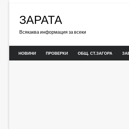
Skip
to
ЗАРАТА
content
Всякаква информация за всеки
НОВИНИ
ПРОВЕРКИ
ОБЩ. СТ.ЗАГОРА
ЗА