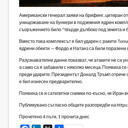
Американски генерал заяви на брифинг, цитиран о
унищожаване на бункери в подземния ядрен компле
съоръжението било "твърде дълбоко под земята и б
Вместо това комплексът е бил ударен с ракети Tom
ядрени обекти — Фордо и Натанз са били поразени 
Разузнавателни данни показват, че атаките не са 
а само са я забавили с няколко месеца. Появиха се
преди ударите. Президентът Доналд Тръмп отрече о
е бил изнесен предварително.
Появиха се и сателитни снимки по-късно, че Иран в
Публикувано съгласно общите разпоредби на https:/
Прочетено 4 пъти, 1 прочита днес