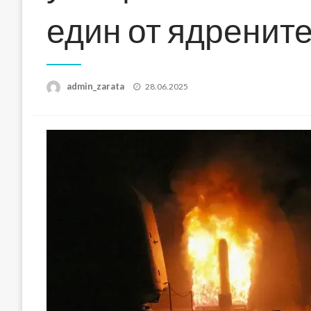
един от ядрените
Posted
admin_zarata
28.06.2025
on