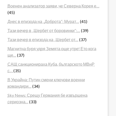
Военен анализатор заяви, че Северна Корея е…
(45)
Днес в епизода на „Доброта“: Мурат…
(41)
Тази вечер в „Шербет от боровинки“:…
(39)
Тази вечер в епизода на „Шербет от…
(37)
Магнитна буря удря Земята още утре! Ето кога
ще…
(37)
САЩ санкционираха Куба, българското МВнР
с…
(35)
В Украйна: Путин смени ключови военни
командири…
(34)
Sky News: Срещу Германия бе извършена
сериозна…
(33)