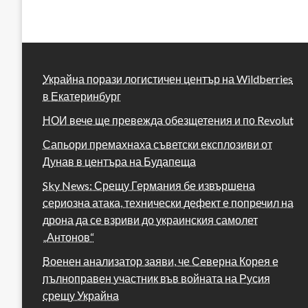
Украйна порази логистичен център на Wildberries
в Екатеринбург
НОИ вече ще превежда обезщетения и по Revolut
Сапьори премахнаха съветски експлозиви от
Дунав в центъра на Будапеща
Sky News: Срещу Германия бе извършена
сериозна атака, технически дефект е попречил на
дрона да се взриви до украинския самолет
„Антонов“
Военен анализатор заяви, че Северна Корея е
пълноправен участник във войната на Русия
срещу Украйна