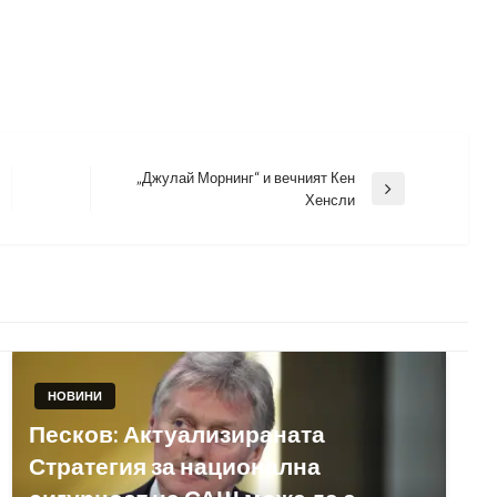
„Джулай Морнинг“ и вечният Кен
Next
Хенсли
Post
НОВИНИ
Песков: Актуализираната
Стратегия за национална