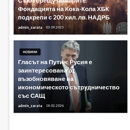
Съюз срещу пожарите:
Фондацията на Кока-Кола ХБК
подкрепи с 200 хил. лв. НАДРБ
admin_zarata
03.09.2025
НОВИНИ
Гласът на Путин: Русия е
заинтересована от
възобновяване на
икономическото сътрудничество
със САЩ
admin_zarata
18.02.2026