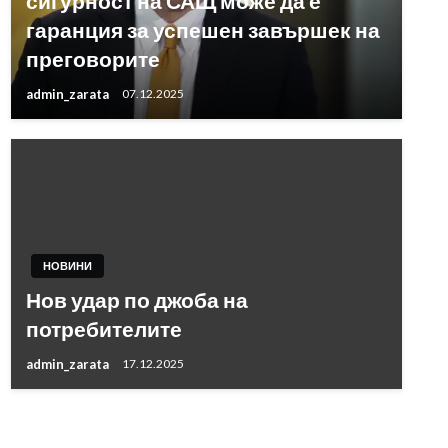
сигурност на САЩ може да е
гаранция за успешен завършек на
преговорите
admin_zarata
07.12.2025
НОВИНИ
Нов удар по джоба на
потребителите
admin_zarata
17.12.2025