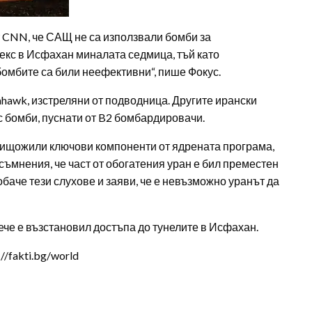
т CNN, че САЩ не са използвали бомби за
кс в Исфахан миналата седмица, тъй като
омбите са били неефективни“, пише Фокус.
ahawk, изстреляни от подводница. Другите ирански
с бомби, пуснати от B2 бомбардировачи.
унищожили ключови компоненти от ядрената програма,
 съмнения, че част от обогатения уран е бил преместен
баче тези слухове и заяви, че е невъзможно уранът да
ече е възстановил достъпа до тунелите в Исфахан.
/fakti.bg/world