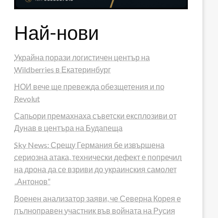
Най-нови
Украйна порази логистичен център на
Wildberries в Екатеринбург
НОИ вече ще превежда обезщетения и по
Revolut
Сапьори премахнаха съветски експлозиви от
Дунав в центъра на Будапеща
Sky News: Срещу Германия бе извършена
сериозна атака, технически дефект е попречил
на дрона да се взриви до украинския самолет
„Антонов“
Военен анализатор заяви, че Северна Корея е
пълноправен участник във войната на Русия