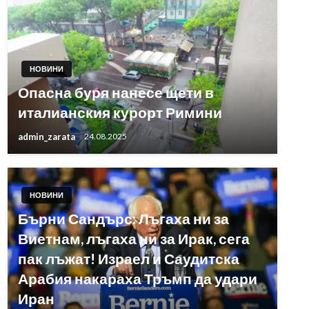
НОВИНИ
Опасна буря нанесе щети в
италианския курорт Римини
admin_zarata
24.08.2025
НОВИНИ
Бърни Сандърс: Лъгаха ни за
Виетнам, лъгаха ни за Ирак, сега
пак лъжат! Израел и Саудитска
Арабия накараха Тръмп да удари
Иран