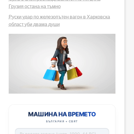
Грузия остана на тъмно
Руски удар по железопътен вагон в Харковска
област уби двама души
МАШИНА НА ВРЕМЕТО
БЪЛГАРИЯ + СВЯТ