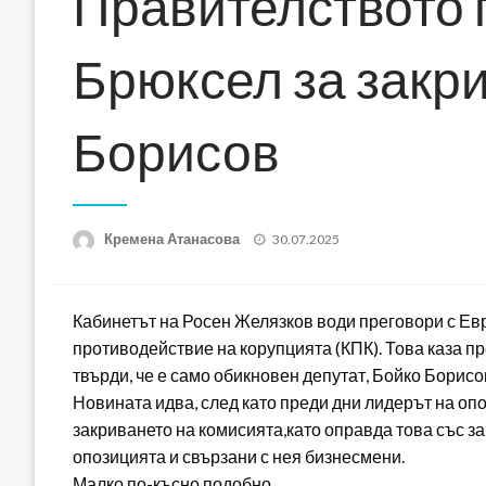
Правителството 
Брюксел за закри
Борисов
Posted
Кремена Атанасова
30.07.2025
on
Кабинетът на Росен Желязков води преговори с Ев
противодействие на корупцията (КПК). Това каза п
твърди, че е само обикновен депутат, Бойко Борисо
Новината идва, след като преди дни лидерът на о
закриването на комисията,като оправда това със з
опозицията и свързани с нея бизнесмени.
Малко по-късно подобно…