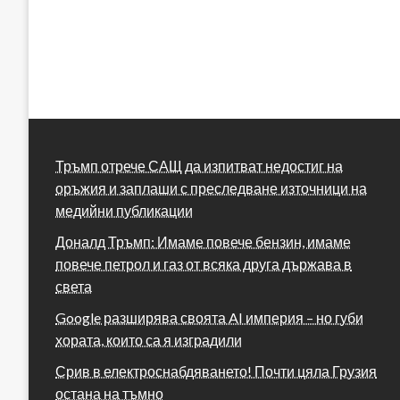
Тръмп отрече САЩ да изпитват недостиг на
оръжия и заплаши с преследване източници на
медийни публикации
Доналд Тръмп: Имаме повече бензин, имаме
повече петрол и газ от всяка друга държава в
света
Google разширява своята AI империя – но губи
хората, които са я изградили
Срив в електроснабдяването! Почти цяла Грузия
остана на тъмно