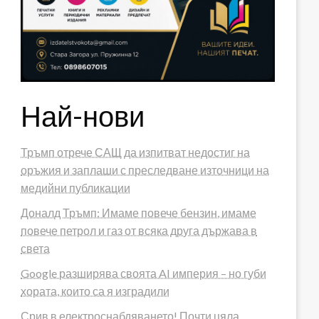
Най-нови
Тръмп отрече САЩ да изпитват недостиг на
оръжия и заплаши с преследване източници на
медийни публикации
Доналд Тръмп: Имаме повече бензин, имаме
повече петрол и газ от всяка друга държава в
света
Google разширява своята AI империя – но губи
хората, които са я изградили
Срив в електроснабдяването! Почти цяла