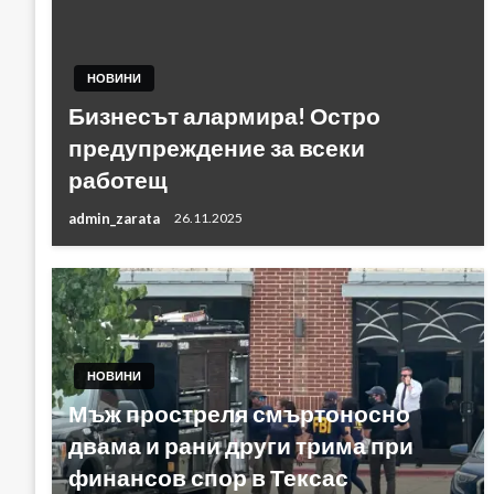
НОВИНИ
Бизнесът алармира! Остро
предупреждение за всеки
работещ
admin_zarata
26.11.2025
НОВИНИ
Мъж простреля смъртоносно
двама и рани други трима при
финансов спор в Тексас