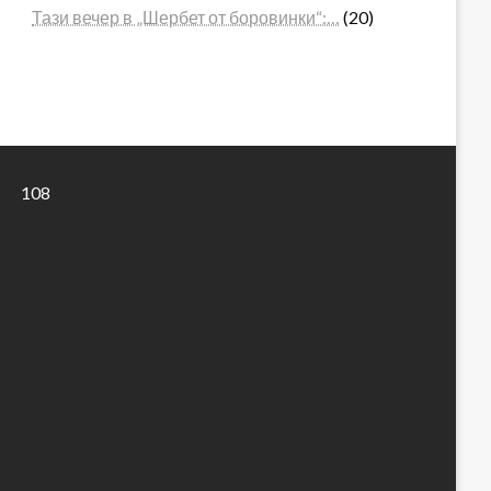
Тази вечер в „Шербет от боровинки“:…
(20)
108