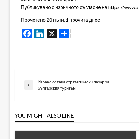
Публикувано с изричното съгласие на https://www.
Прочетено 28 пъти, 1 прочита днес
Facebook
LinkedIn
X
Share
Израел остава стратегически пазар за
Навигация
Previous
българския туризъм
Post
YOU MIGHT ALSO LIKE