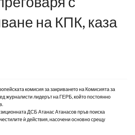
преговаря с
ване на КПК, каза
ропейската комисия за закриването на Комисията за
ред журналисти лидерът на ГЕРБ, който постоянно
в.
позиционната ДСБ Атанас Атанасов пръв поиска
ачестилите ѝ действия, насочени основно срещу