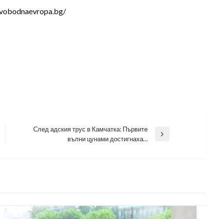
svobodnaevropa.bg/
След адския трус в Камчатка: Първите
Next
вълни цунами достигнаха…
Post