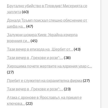
Брутално убийство в Пловдив! Мисерията се
заплита
(60)
Доналд Тръмп поискал спешно обяснение от
шефа на…
(47)
Залужни шокира Киев: Украйна изчерпа
военния си…
(45)
Тази вечер в епизода на „Шербет от…
(43)
Тази вечер в „Грехове и рози“:…
(38)
Хирошима почете жертвите на ядрения удар с…
(27)
Пребит е служител на охранителна фирма
(27)
Тази вечер в „Грехове и рози“:…
(23)
Атака с дронове в Ярославъл, на прицел е
ключова…
(22)