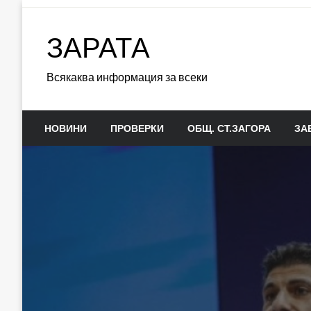
Skip
to
ЗАРАТА
content
Всякаква информация за всеки
НОВИНИ
ПРОВЕРКИ
ОБЩ. СТ.ЗАГОРА
ЗА