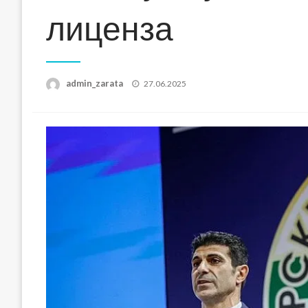
лиценза
Posted
admin_zarata
27.06.2025
on