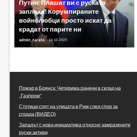
Путин: Плашат ви с руската
заплаха! Корумпираните
войнолюбци просто искат да
крадат от парите ни
admin_zarata
16.12.2025
Пожар в Брянск: Четирима ранени в склад на
„Газпром“
Стотици спят на улицата в Рим след спор за
сграда (ВИДЕО)
Западът с нова инициатива относно замразените
руски активи