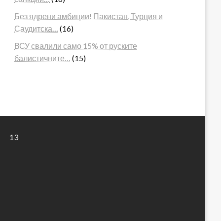
Без ядрени амбиции! Пакистан, Турция и
Саудитска…
(16)
ВСУ свалили само 15% от руските
балистичните…
(15)
13