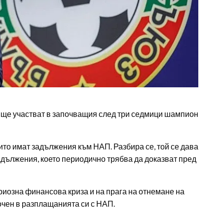
и ще участват в започващия след три седмици шампион
ито имат задължения към НАП. Разбира се, той се дава
задължения, което периодично трябва да доказват пред
ериозна финансова криза и на прага на отнемане на
точен в разплащанията си с НАП.