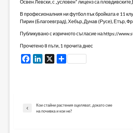
Освен Левски, с „условен“ лиценз са пловдивските
В професионалния ни футбол пък бройката е 11 клуб
Пирин (Благоевград), Хебър, Дунав (Русе), Етър, Ф
Публикувано с изричното съгласие на https://www.s
Прочетено 8 пъти, 1 прочита днес
Facebook
LinkedIn
X
Share
Кои стайни растения оцеляват, докато сме
Навигация
Previous
на почивка и кои не?
Post