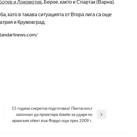
Ботев и Локомотив
, Берое, както и Спартак (Варна).
а, като в такава ситуацията от Втора лига са още
ратрия и Крумовград.
tandartnews.com/
15 години секретна подготовка! Пентагонът
започнал да проектира бомби за удари по
Next
иранския обект във Фордо още през 2009 г.
Post