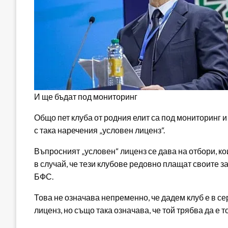
И ще бъдат под мониторинг
Общо пет клуба от родния елит са под мониторинг 
с така наречения „условен лиценз“.
Въпросният „условен“ лиценз се дава на отбори, ко
в случай, че тези клубове редовно плащат своите 
БФС.
Това не означава непременно, че дадем клуб е в с
лиценз, но също така означава, че той трябва да е 