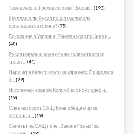
Тази вечер в „Грехове и рози“: Берак…
(193)
Ще плаща ли Русия по $20 милиарда
репарации на година?
(75)
Ескалация в Украйна: Ракетен удар по Киев и…
(48)
Русия извърши една от най-големите атаки
срещу…
(41)
Наричат я бялото злато за здравето. Природата
й…
(29)
Исторически завой: Колумбия с нов лидер и…
(19)
След натиск от САЩ: Киев обеща мир за
петрола в…
(19)
Сенатът на САЩ прие „Закона Греъм“ за
санкции…
(18)