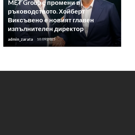
MET Group с промени в
ръководството. Хoйберт
Виксъвено е новият главен
изпълнителен директор
admin_zarata
10.09.2025