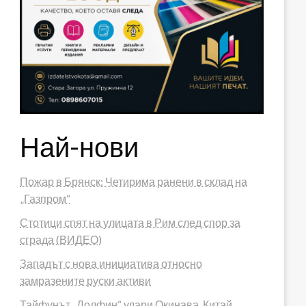
Най-нови
Пожар в Брянск: Четирима ранени в склад на
„Газпром“
Стотици спят на улицата в Рим след спор за
сграда (ВИДЕО)
Западът с нова инициатива относно
замразените руски активи
Тайфунът „Долфин“ удари Окинава, Китай