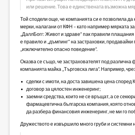
или решение. Това е единствената възможна мяр
Той сподели още, че компанията си е позволила 
мерки, налагани от КФН – като например мярката за
„ДаллБогг: Живот и здраве“ пак правили плащания 
е правило и „дъмпинг“ на застраховки, продавайки 
„изключително опасно поведение“.
Оказва се също, че застрахователят под различна 
компанията майка „Търговска лига“. Например, чрез
сделки с имоти, на доста завишена цена според 
договор за цялостен инженеринг;
заемни средства, които не се връщат, а се секюр
фармацевтична българска компания, която отнов
да разбера финансовия инженеринг, не ми го поб
Дружеството е извършило много груби и системни н