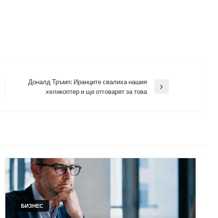
Доналд Тръмп: Иранците свалиха нашия
Next
хеликоптер и ще отговарят за това
Post
БИЗНЕС