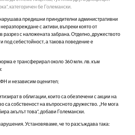
ка“, категоричен бе Големански.
да нарушава предишни принудителни административни
 неразпореждане с активи, въпреки която от
в разрез с наложената забрана. Отделно, дружеството
ги под себестойност, а такова поведение е
форма е трансферирал около 360 млн. лв. към
:
КФН и независим оценител;
итизират в облигации, които са обезпечени с акции на
о са собственост на въпросното дружество. „Не мога
ира акълът това“, добави Големански.
арушения. Установяваме, че то разсъждава така: