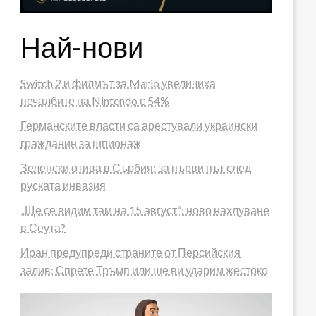
Най-нови
Switch 2 и филмът за Mario увеличиха
печалбите на Nintendo с 54%
Германските власти са арестували украински
гражданин за шпионаж
Зеленски отива в Сърбия: за първи път след
руската инвазия
„Ще се видим там на 15 август“: ново нахлуване
в Сеута?
Иран предупреди страните от Персийския
залив: Спрете Тръмп или ще ви ударим жестоко