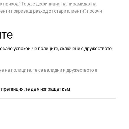
 приход“. Това е дефиниция на пирамидална
иенти покриваш разход от стари клиенти“, посочи
ите
баче успокои, че полиците, сключени с дружеството
е на полиците, те са валидни и дружеството е
 претенция, те да я изпращат към