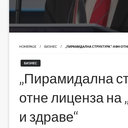
HOMEPAGE
БИЗНЕС
„ПИРАМИДАЛНА СТРУКТУРА“: КФН ОТН
БИЗНЕС
„Пирамидална ст
отне лиценза на 
и здраве“