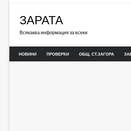
Skip
to
ЗАРАТА
content
Всякаква информация за всеки
НОВИНИ
ПРОВЕРКИ
ОБЩ. СТ.ЗАГОРА
ЗА