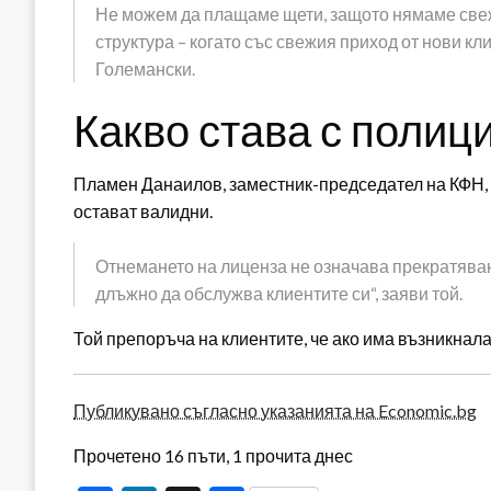
Не можем да плащаме щети, защото нямаме свеж
структура – когато със свежия приход от нови кл
Големански.
Какво става с полиц
Пламен Данаилов, заместник-председател на КФН, о
остават валидни.
Отнемането на лиценза не означава прекратяван
длъжно да обслужва клиентите си“, заяви той.
Той препоръча на клиентите, че ако има възникнала
Публикувано съгласно указанията на Economic.bg
Прочетено 16 пъти, 1 прочита днес