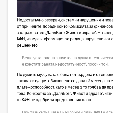
Недостатъчно резерви, системни нарушения и пове
от причините, поради които Комисията за финансов
застраховател „ДаллБогг: Живот и здраве“. На спе
КФН, изведе информация за редица нарушения от ст
решението.
Беше установена значителна дупка в техническит
е констатираната недостатъчност“, посочи той.
По думите му, сумата е била потвърдена и от европ
такава ситуация обикновено се дават 3 месеца на 
платежоспособност, като в месец 1 то трябва да пр
това. Конкретно за „ДаллБогг: Живот и здраве“, изт
от КФН не одобрили представения план.
При тази ситуация на неодобрен план, КФН е длъ