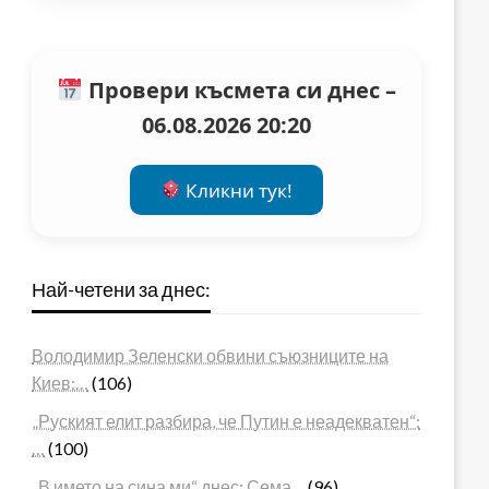
Провери късмета си днес –
06.08.2026 20:20
Кликни тук!
Най-четени за днес:
Володимир Зеленски обвини съюзниците на
Киев:…
(106)
„Руският елит разбира, че Путин е неадекватен“:
…
(100)
„В името на сина ми“ днес: Сема…
(96)