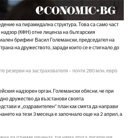
дение на пирамидална структура. Това са само част
 надзор (КФН) отне лиценза на българския
циален брифинг Васил Големански, председател на
рана на дружеството, заради които се е стигнало до
е резерви на застрахователя – почти 280 млн. евро
ейския надзорен орган. Големански обясни, че при
едно дружество да възстанови своята
едстави и „оздравителен“ план как смята да направи
ичането на тези 3 месеца е започнало още на 2 април, а
жна да отнеме лиценза, тук няма друга дискреция