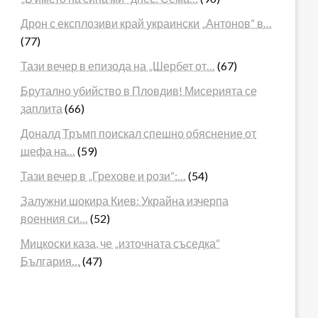
Дрон с експлозиви край украински „Антонов“ в…
(77)
Тази вечер в епизода на „Шербет от…
(67)
Брутално убийство в Пловдив! Мисерията се
заплита
(66)
Доналд Тръмп поискал спешно обяснение от
шефа на…
(59)
Тази вечер в „Грехове и рози“:…
(54)
Залужни шокира Киев: Украйна изчерпа
военния си…
(52)
Мицкоски каза, че „източната съседка“
България…
(47)