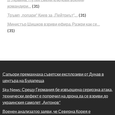
командири…
(31)
Тръмп „попари“ Киев за „Пейтриът“,…
(31)
Министър Шишков взриви ефира. Разкри как се…
(31)
Сапьори премахнаха съветски експлозиви от Дунав в
центъра на Будапеща
Sky News: Срещу Германия бе извършена сериозна атака,
технически дефект е попречил на дрона да се взриви до
украинския самолет „Антонов“
Военен анализатор заяви, че Северна Корея е