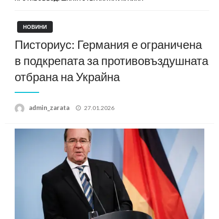
НОВИНИ
Писториус: Германия е ограничена
в подкрепата за противовъздушната
отбрана на Украйна
Posted
admin_zarata
27.01.2026
on