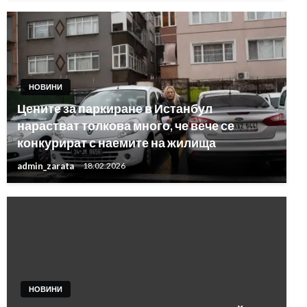
НОВИНИ
Цените за паркиране в Истанбул
нарастват толкова много, че вече се
конкурират с наемите на жилища
admin_zarata
18.02.2026
НОВИНИ