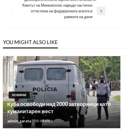
Post
Кметът на Минеаполис нареди частично
оттегляне на федералните агенти в
Next
рамките на деня
Post
YOU MIGHT ALSO LIKE
НОВИНИ
Куба освободи над 2000 затворници като
хуманитарен жест
admin_zarata
03.04.2026