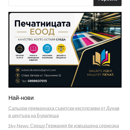
Най-нови
Сапьори премахнаха съветски експлозиви от Дунав
в центъра на Будапеща
Sky News: Срещу Германия бе извършена сериозна