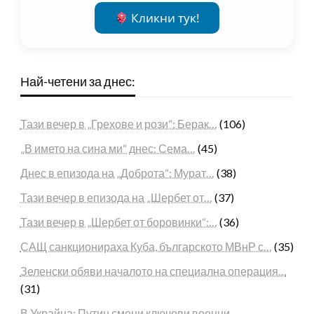
Кликни тук!
Най-четени за днес:
Тази вечер в „Грехове и рози“: Берак…
(106)
„В името на сина ми“ днес: Сема…
(45)
Днес в епизода на „Доброта“: Мурат…
(38)
Тази вечер в епизода на „Шербет от…
(37)
Тази вечер в „Шербет от боровинки“:…
(36)
САЩ санкционираха Куба, българското МВнР с…
(35)
Зеленски обяви началото на специална операция…
(31)
В Украйна: Путин смени ключови военни