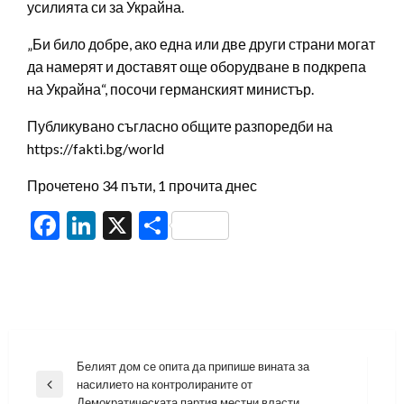
усилията си за Украйна.
„Би било добре, ако една или две други страни могат
да намерят и доставят още оборудване в подкрепа
на Украйна“, посочи германският министър.
Публикувано съгласно общите разпоредби на
https://fakti.bg/world
Прочетено 34 пъти, 1 прочита днес
Facebook
LinkedIn
X
Share
Навигация
Белият дом се опита да припише вината за
насилието на контролираните от
Previous
Демократическата партия местни власти