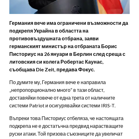
Германия вече има ограничени възможности да
подкрепя Украйна в областта на
противовъздушната отбрана, заяви
германският министър на отбраната Борис
Писториус на 26 януари в Берлин след среща с
литовския си колега Робертас Каунас,
съобщава Die Zeit, предава Фокус.
По думите му, Германия вече е направила
„непропорционално много“ в тази област,
доставяйки повече от една трета от наличните
системи Patriot и осигурявайки системи IRIS-T.
Въпреки това Писториус отбеляза, че настоящата
подкрепа не е достатъчна предвид нарастващите
руски атаки. Той призова съюзниците да увеличат