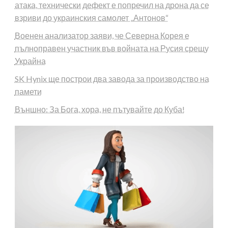
атака, технически дефект е попречил на дрона да се
взриви до украинския самолет „Антонов“
Военен анализатор заяви, че Северна Корея е
пълноправен участник във войната на Русия срещу
Украйна
SK Hynix ще построи два завода за производство на
памети
Външно: За Бога, хора, не пътувайте до Куба!