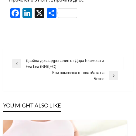
Facebook
LinkedIn
X
Share
Навигация
Двойна доза адреналин от Дара Екимова и
Previous
Eva Lea (ВИДЕО)
Post
Кои намазаха от сватбата на
Next
Безос
Post
YOU MIGHT ALSO LIKE