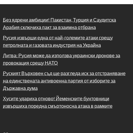
Без ядрени амбиции! Пакистан, Турция и Саудитска
Арабия сключиха пакт за взаимна отбрана
Русия извърши една от най-големите атаки срещу
петролната и газовата индустрия на Украйна
Литва: Русия може да използва украински дронове за
провокация срещу НАТО
Руският Върховен съд ще разгледа иск за отстраняване
на единствената антивоенна партия от изборите за
Държавна дума
Хусите удариха отново! Йеменските бунтовници
извършиха поредна смъртоносна атака в рамките