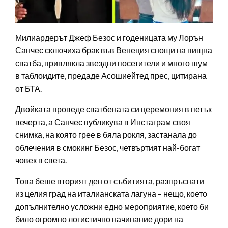
Милиардерът Джеф Безос и годеницата му Лорън
Санчес сключиха брак във Венеция снощи на пищна
сватба, привлякла звездни посетители и много шум
в таблоидите, предаде Асошиейтед прес, цитирана
от БТА.
Двойката проведе сватбената си церемония в петък
вечерта, а Санчес публикува в Инстаграм своя
снимка, на която грее в бяла рокля, застанала до
облечения в смокинг Безос, четвъртият най-богат
човек в света.
Това беше вторият ден от събитията, разпръснати
из целия град на италианската лагуна – нещо, което
допълнително усложни едно мероприятие, което би
било огромно логистично начинание дори на