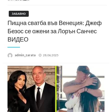
ЗАБАВНО
Пищна сватба във Венеция: Джеф
Безос се ожени за Лорън Санчес
ВИДЕО
Posted
admin_zarata
28.06.2025
on