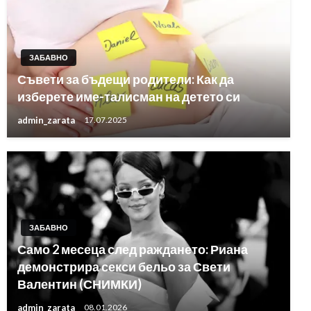
ЗАБАВНО
Съвети за бъдещи родители: Как да
изберете име-талисман на детето си
admin_zarata
17.07.2025
ЗАБАВНО
Само 2 месеца след раждането: Риана
демонстрира секси бельо за Свети
Валентин (СНИМКИ)
admin_zarata
08.01.2026