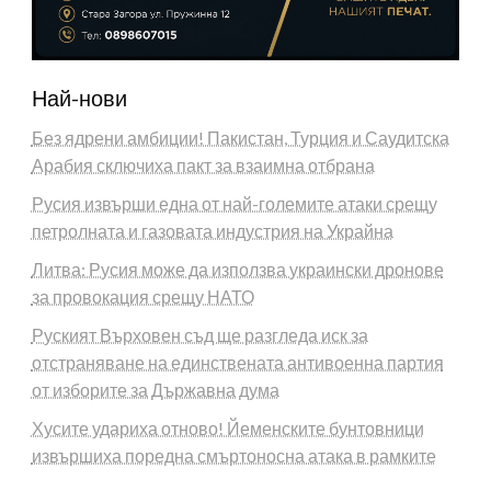
Най-нови
Без ядрени амбиции! Пакистан, Турция и Саудитска
Арабия сключиха пакт за взаимна отбрана
Русия извърши една от най-големите атаки срещу
петролната и газовата индустрия на Украйна
Литва: Русия може да използва украински дронове
за провокация срещу НАТО
Руският Върховен съд ще разгледа иск за
отстраняване на единствената антивоенна партия
от изборите за Държавна дума
Хусите удариха отново! Йеменските бунтовници
извършиха поредна смъртоносна атака в рамките