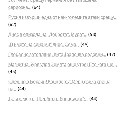
сериозна…
(64)
Русия извърши една от най-големите атаки срещу…
(62)
Днес в епизода на „Доброта“: Мурат…
(53)
„В името на сина ми“ днес: Сема…
(49)
Глобално затопляне! Китай започва редовни…
(47)
Магнитна буря удря Земята още утре! Ето кога ще…
(45)
Спешно в Берлин! Канцлерът Мерц свика среща
на…
(44)
Тази вечер в „Шербет от боровинки“:…
(44)