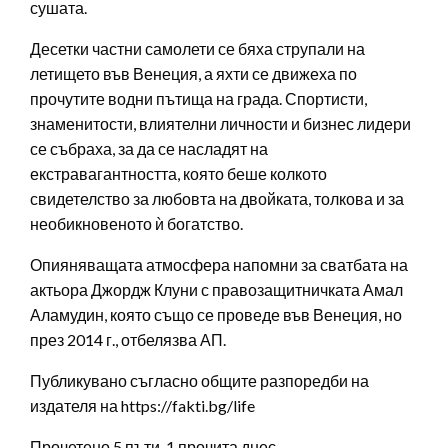
сушата.
Десетки частни самолети се бяха струпали на
летището във Венеция, а яхти се движеха по
прочутите водни пътища на града. Спортисти,
знаменитости, влиятелни личности и бизнес лидери
се събраха, за да се насладят на
екстравагантността, която беше колкото
свидетелство за любовта на двойката, толкова и за
необикновеното ѝ богатство.
Опияняващата атмосфера напомни за сватбата на
актьора Джордж Клуни с правозащитничката Амал
Аламудин, която също се проведе във Венеция, но
през 2014 г., отбелязва АП.
Публикувано съгласно общите разпоредби на
издателя на https://fakti.bg/life
Прочетено 5 пъти, 1 прочита днес