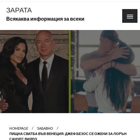
Skip
ЗАРАТА
to
Всякаква информация за всеки
content
HOMEPAGE
ЗАБАВНО
ПИЩНА СВАТБА ВЪВ ВЕНЕЦИЯ: ДЖЕФ БЕЗОС СЕ ОЖЕНИ ЗА ЛОРЪН
САНЧЕС ВИДЕО