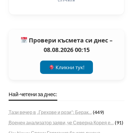
СЛУЧИЛИ
Провери късмета си днес –
08.08.2026 00:15
Кликни тук!
Най-четени за днес:
Тази вечер в „Грехове и рози“: Берак…
(449)
Военен анализатор заяви, че Северна Корея е…
(91)
Sky News: Срещу Германия бе извършена