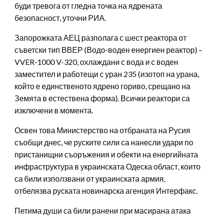
буди тревога от гледна точка на ядрената
безопасност, уточни РИА.
Запорожката АЕЦ разполага с шест реактора от
съветски тип ВВЕР (Водо-воден енергиен реактор) –
VVER-1000 V-320, охлаждани с вода и с воден
заместител и работещи с уран 235 (изотоп на урана,
който е единственото ядрено гориво, срещано на
Земята в естествена форма). Всички реактори са
изключени в момента.
Освен това Министерство на отбраната на Русия
съобщи днес, че руските сили са нанесли удари по
пристанищни съоръжения и обекти на енергийната
инфраструктура в украинската Одеска област, които
са били използвани от украинската армия,
отбелязва руската новинарска агенция Интерфакс.
Петима души са били ранени при масирана атака