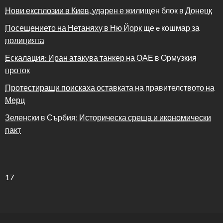
Нови експлозии в Киев, ударен е жилищен блок в Донецк
Посещението на Нетаняху в Ню Йорк ще e кошмар за
полицията
Ескалация: Иран атакува танкер на ОАЕ в Ормузкия
проток
Протестиращи поискаха оставката на правителството на
Мерц
Зеленски в Сърбия: Историческа среща и икономически
пакт
17