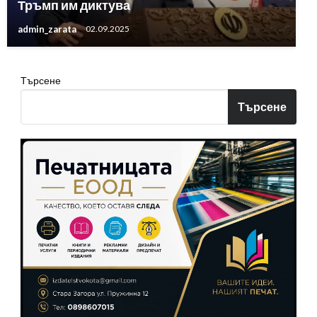
Тръмп им диктува
admin_zarata
02.09.2025
Търсене
Търсене