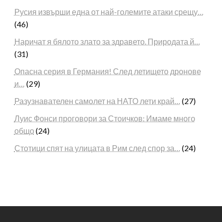
Русия извърши една от най-големите атаки срещу…
(46)
Наричат я бялото злато за здравето. Природата й…
(31)
Опасна серия в Германия! След летището дронове
и…
(29)
Разузнавателен самолет на НАТО лети край…
(27)
Луис Фонси проговори за Стоичков: Имаме много
общо
(24)
Стотици спят на улицата в Рим след спор за…
(24)