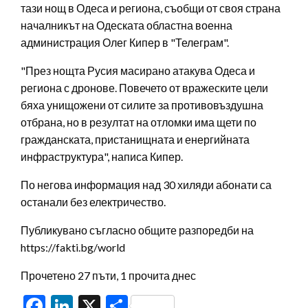
тази нощ в Одеса и региона, съобщи от своя страна
началникът на Одеската областна военна
администрация Олег Кипер в "Телеграм".
"През нощта Русия масирано атакува Одеса и
региона с дронове. Повечето от вражеските цели
бяха унищожени от силите за противовъздушна
отбрана, но в резултат на отломки има щети по
гражданската, пристанищната и енергийната
инфраструктура", написа Кипер.
По негова информация над 30 хиляди абонати са
останали без електричество.
Публикувано съгласно общите разпоредби на
https://fakti.bg/world
Прочетено 27 пъти, 1 прочита днес
Facebook
LinkedIn
X
Share