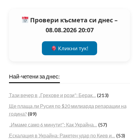
Провери късмета си днес –
08.08.2026 20:07
Кликни тук!
Най-четени за днес:
Тази вечер в „Грехове и рози“: Берак…
(213)
Ще плаща ли Русия по $20 милиарда репарации на
година?
(89)
„Имаме само 6 минути!“: Как Украйна…
(57)
Ескалация в Украйна: Ракетен удар по Киев и…
(53)