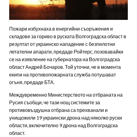
Пожари избухнаха в енергийни съоръжения и
складове за гориво в руската Волгоградска област в
резултат от украинско нападение с безпилотни
летателни апарати, предаде Ройтерс, позовавайки
се на изявление на губернатора на Волгоградска
област Андрей Бочаров. Той уточни, че в момента
екипи на противопожарната служба потушават
огъня, предаде БТА.
Междувременно Министерството на отбраната на
Русия съобщи, че тази нощ системите за
противовъздушна отбрана са прехванали и
унищожили 19 украински дрона над няколко руски
области, включително 9 дрона над Волгоградска
област.