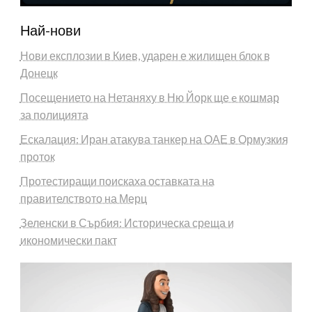
Най-нови
Нови експлозии в Киев, ударен е жилищен блок в
Донецк
Посещението на Нетаняху в Ню Йорк ще e кошмар
за полицията
Ескалация: Иран атакува танкер на ОАЕ в Ормузкия
проток
Протестиращи поискаха оставката на
правителството на Мерц
Зеленски в Сърбия: Историческа среща и
икономически пакт