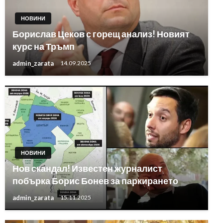
НОВИНИ
Борислав Цеков с горещ анализ! Новият
курс на Тръмп
admin_zarata
14.09.2025
НОВИНИ
Нов скандал! Известен журналист
побърка Борис Бонев за паркирането
admin_zarata
15.11.2025