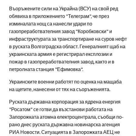
Въоръжените сили на Украйна (ВСУ) на свой ред
обявиха в приложението "Телеграм", че през
изминалата нощ са нанесли удари по
газопреработвателния завод "Коробковски" и
инфраструктурата за транспортиране на суров нефт
в руската Волгоградска област. Генералният щаб на
украинската армия е регистрирал експлозии и
пожар в газопреработвателния завод, както и в
петролната станция "Ефимовка".
Украинските военни работят по оценка на мащаба
на щетите, нанесени от тях на съоръженията.
Руската държавна корпорация за ядрена енергия
"Росатом" се готви да възстанови работата на
Запорожката атомна електроцентрала, съобщи по-
рано днес руската държавна новинарска агенция
РИА Новости. Ситуацията в Запорожката АЕЦ не