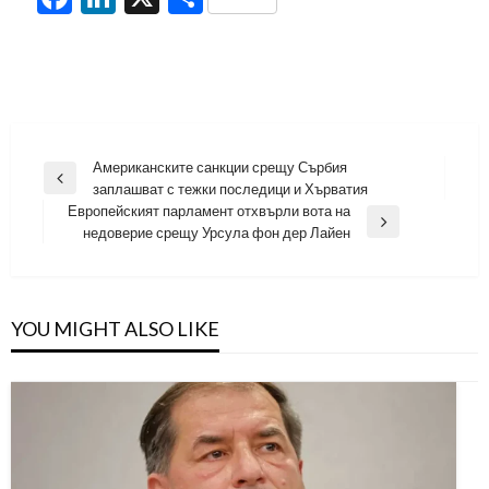
Навигация
Американските санкции срещу Сърбия
Previous
заплашват с тежки последици и Хърватия
Post
Европейският парламент отхвърли вота на
Next
недоверие срещу Урсула фон дер Лайен
Post
YOU MIGHT ALSO LIKE