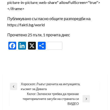
picture-in-picture; web-share" allowFullScreen="true">
</iframe>
Публикувано съгласно общите разпоредби на
https://fakti.bg/world
Прочетено 25 пъти, 1 прочита днес
Facebook
LinkedIn
X
Share
Навигация
Хороскоп: Лъвът разчита на интуицията,
Previous
късмет за Девата
Post
Келог: Зеленски трябва да признае
териториалните загуби на страната си
Next
ВИДЕО
Post