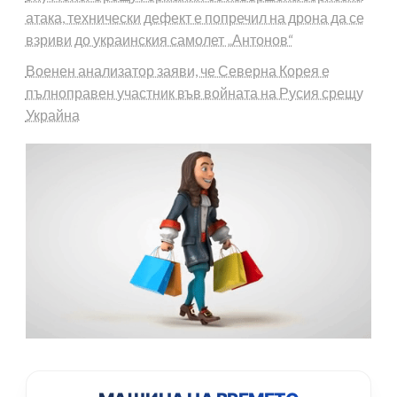
атака, технически дефект е попречил на дрона да се
взриви до украинския самолет „Антонов“
Военен анализатор заяви, че Северна Корея е
пълноправен участник във войната на Русия срещу
Украйна