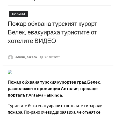
НОВИНИ
Пожар обхвана турският курорт
Белек, евакуираха туристите от
хотелите ВИДЕО
Posted
admin_zarata
20.09.2025
on
Пожар обхвана турския курортен град Белек,
разположен в провинция Анталия, предаде
порталът AntalyaHakkında.
Туристите бяха евакуирани от хотелите си заради
пожара. По-рано очевидци заявиха, че огънят се