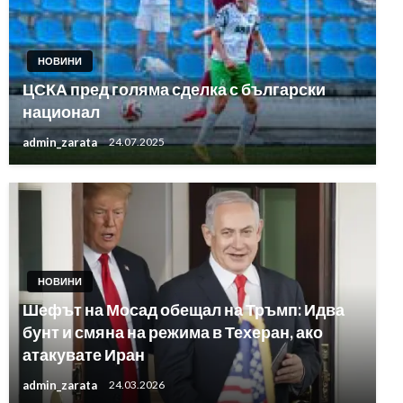
НОВИНИ
ЦСКА пред голяма сделка с български
национал
admin_zarata
24.07.2025
НОВИНИ
Шефът на Мосад обещал на Тръмп: Идва
бунт и смяна на режима в Техеран, ако
атакувате Иран
admin_zarata
24.03.2026