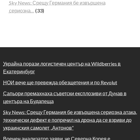
Sky News: Срещу Германия бе извършена
сериозна…
(33)
Украйна порази логистичен център на Wildberries в
Екатеринбург
НОИ вече ще превежда обезщетения и по Revolut
Сапьори премахнаха съветски експлозиви от Дунав в
центъра на Будапеща
Sky News: Срещу Германия бе извършена сериозна атака,
технически дефект е попречил на дрона да се взриви до
украинския самолет „Антонов“
Военен анализатор заяви, че Северна Корея е