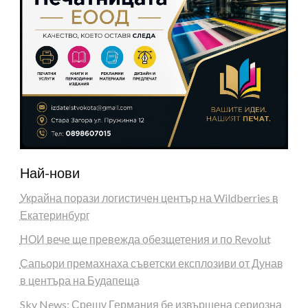
Най-нови
Украйна порази логистичен център на Wildberries в
Екатеринбург
НОИ вече ще превежда обезщетения и по Revolut
Сапьори премахнаха съветски експлозиви от Дунав
в центъра на Будапеща
Sky News: Срещу Германия бе извършена сериозна