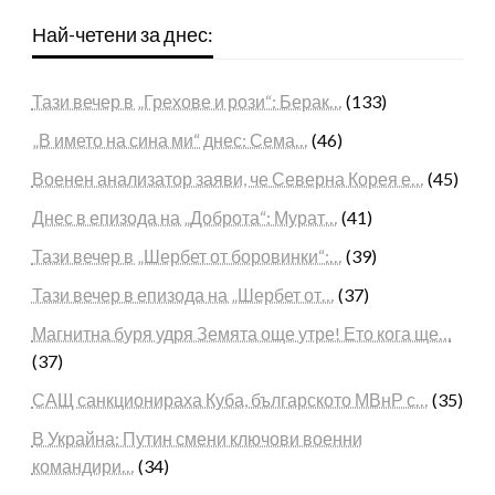
Най-четени за днес:
Тази вечер в „Грехове и рози“: Берак…
(133)
„В името на сина ми“ днес: Сема…
(46)
Военен анализатор заяви, че Северна Корея е…
(45)
Днес в епизода на „Доброта“: Мурат…
(41)
Тази вечер в „Шербет от боровинки“:…
(39)
Тази вечер в епизода на „Шербет от…
(37)
Магнитна буря удря Земята още утре! Ето кога ще…
(37)
САЩ санкционираха Куба, българското МВнР с…
(35)
В Украйна: Путин смени ключови военни
командири…
(34)