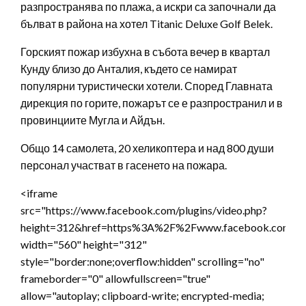
разпространява по плажа, а искри са започнали да
бълват в района на хотел Titanic Deluxe Golf Belek.
Горският пожар избухна в събота вечер в квартал
Кунду близо до Анталия, където се намират
популярни туристически хотели. Според Главната
дирекция по горите, пожарът се е разпространил и в
провинциите Мугла и Айдън.
Общо 14 самолета, 20 хеликоптера и над 800 души
персонал участват в гасенето на пожара.
<iframe
src="https://www.facebook.com/plugins/video.php?
height=312&href=https%3A%2F%2Fwww.facebook.com%2F
width="560" height="312"
style="border:none;overflow:hidden" scrolling="no"
frameborder="0" allowfullscreen="true"
allow="autoplay; clipboard-write; encrypted-media;