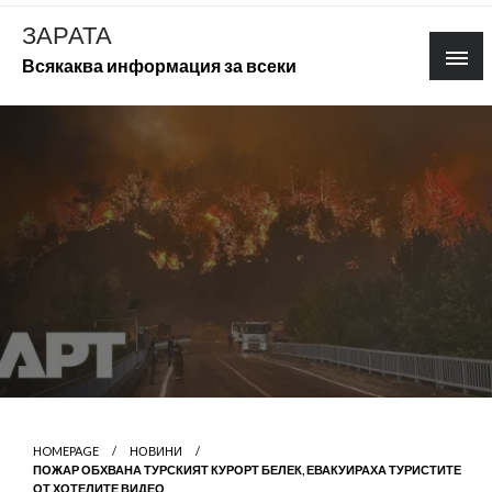
Skip
ЗАРАТА
to
Всякаква информация за всеки
content
HOMEPAGE
НОВИНИ
ПОЖАР ОБХВАНА ТУРСКИЯТ КУРОРТ БЕЛЕК, ЕВАКУИРАХА ТУРИСТИТЕ
ОТ ХОТЕЛИТЕ ВИДЕО