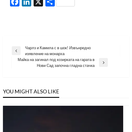
Facebook
LinkedIn
X
Share
Навигация
Чарлз и Камила с в шок! Извънредно
Previous
изявление на монарха
Post
Майка на загинал под козирката на гарата в
Next
Нови Сад започна гладна стачка
Post
YOU MIGHT ALSO LIKE