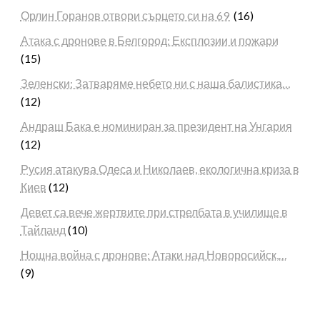
Орлин Горанов отвори сърцето си на 69
(16)
Атака с дронове в Белгород: Експлозии и пожари
(15)
Зеленски: Затваряме небето ни с наша балистика…
(12)
Андраш Бака е номиниран за президент на Унгария
(12)
Русия атакува Одеса и Николаев, екологична криза в
Киев
(12)
Девет са вече жертвите при стрелбата в училище в
Тайланд
(10)
Нощна война с дронове: Атаки над Новоросийск,…
(9)