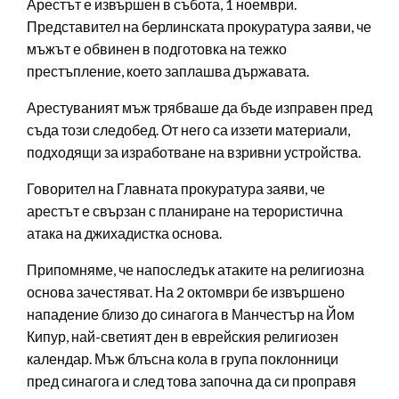
Арестът е извършен в събота, 1 ноември.
Представител на берлинската прокуратура заяви, че
мъжът е обвинен в подготовка на тежко
престъпление, което заплашва държавата.
Арестуваният мъж трябваше да бъде изправен пред
съда този следобед. От него са иззети материали,
подходящи за изработване на взривни устройства.
Говорител на Главната прокуратура заяви, че
арестът е свързан с планиране на терористична
атака на джихадистка основа.
Припомняме, че напоследък атаките на религиозна
основа зачестяват. На 2 октомври бе извършено
нападение близо до синагога в Манчестър на Йом
Кипур, най-светият ден в еврейския религиозен
календар. Мъж блъсна кола в група поклонници
пред синагога и след това започна да си проправя