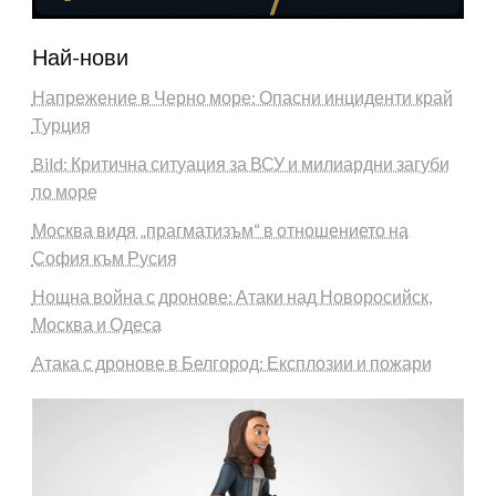
Най-нови
Напрежение в Черно море: Опасни инциденти край
Турция
Bild: Критична ситуация за ВСУ и милиардни загуби
по море
Москва видя „прагматизъм“ в отношението на
София към Русия
Нощна война с дронове: Атаки над Новоросийск,
Москва и Одеса
Атака с дронове в Белгород: Експлозии и пожари