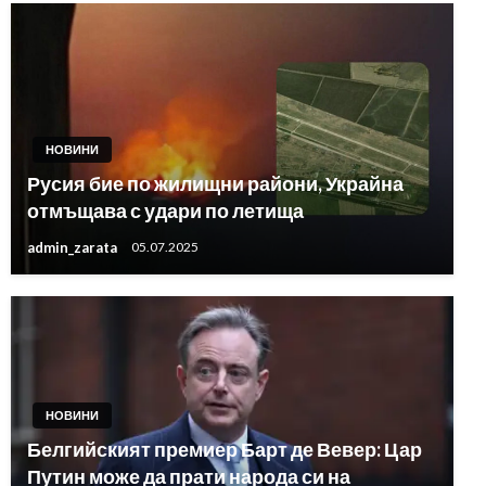
НОВИНИ
Русия бие по жилищни райони, Украйна
отмъщава с удари по летища
admin_zarata
05.07.2025
НОВИНИ
Белгийският премиер Барт де Вевер: Цар
Путин може да прати народа си на