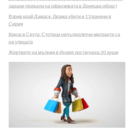
заради провала на офанзивата в Донецка област
Взрив край Дамаск: Двама убити и 13 ранени в
Сирия
Криза в Сеута: Стотици непълнолетни мигранти са
на улицата
Жертвите на мълнии в Индия достигнаха 20 души