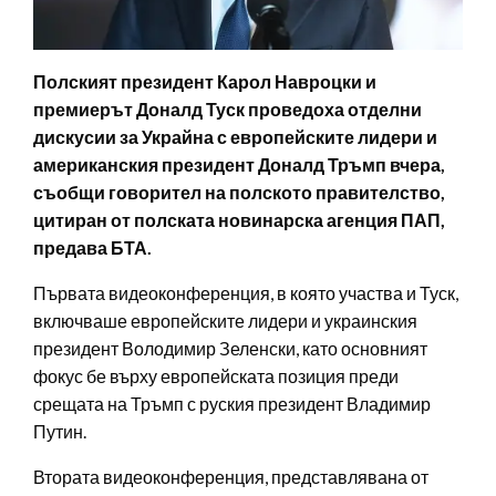
Полският президент Карол Навроцки и
премиерът Доналд Туск проведоха отделни
дискусии за Украйна с европейските лидери и
американския президент Доналд Тръмп вчера,
съобщи говорител на полското правителство,
цитиран от полската новинарска агенция ПАП,
предава БТА.
Първата видеоконференция, в която участва и Туск,
включваше европейските лидери и украинския
президент Володимир Зеленски, като основният
фокус бе върху европейската позиция преди
срещата на Тръмп с руския президент Владимир
Путин.
Втората видеоконференция, представлявана от