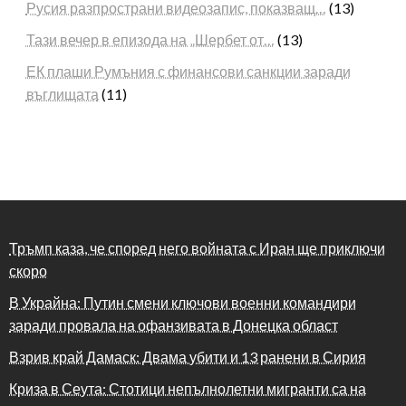
Русия разпространи видеозапис, показващ…
(13)
Тази вечер в епизода на „Шербет от…
(13)
ЕК плаши Румъния с финансови санкции заради
въглищата
(11)
Тръмп каза, че според него войната с Иран ще приключи
скоро
В Украйна: Путин смени ключови военни командири
заради провала на офанзивата в Донецка област
Взрив край Дамаск: Двама убити и 13 ранени в Сирия
Криза в Сеута: Стотици непълнолетни мигранти са на