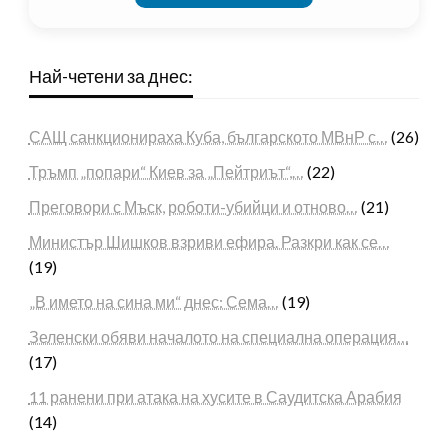
Най-четени за днес:
САЩ санкционираха Куба, българското МВнР с…
(26)
Тръмп „попари“ Киев за „Пейтриът“,…
(22)
Преговори с Мъск, роботи-убийци и отново…
(21)
Министър Шишков взриви ефира. Разкри как се…
(19)
„В името на сина ми“ днес: Сема…
(19)
Зеленски обяви началото на специална операция…
(17)
11 ранени при атака на хусите в Саудитска Арабия
(14)