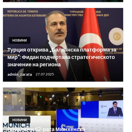
НОВИНИ
Турция открива „Балканска платформа за
мир“: Фидан подчертава стратегическото
значение на региона
admin_zarata
27.07.2025
НОВИНИ
Приключи 62-рата Мюнхенска