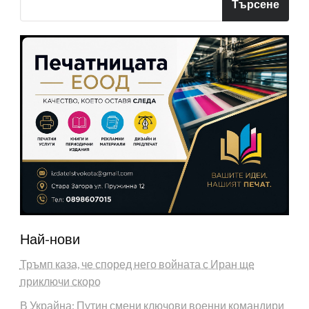
Търсене
Най-нови
Тръмп каза, че според него войната с Иран ще
приключи скоро
В Украйна: Путин смени ключови военни командири