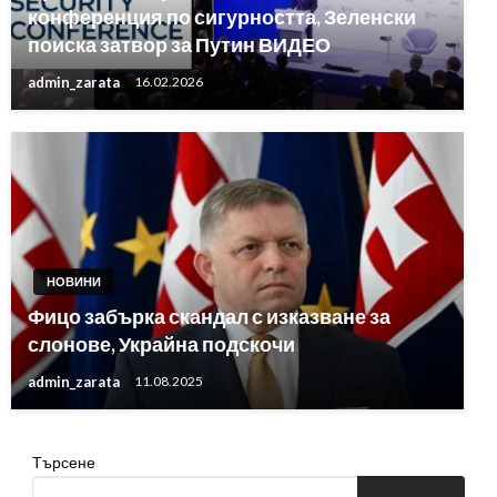
конференция по сигурността, Зеленски
поиска затвор за Путин ВИДЕО
admin_zarata
16.02.2026
НОВИНИ
Фицо забърка скандал с изказване за
слонове, Украйна подскочи
admin_zarata
11.08.2025
Търсене