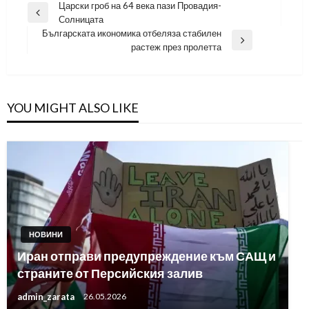
Навигация
Царски гроб на 64 века пази Провадия-
Previous
Солницата
Post
Българската икономика отбеляза стабилен
Next
растеж през пролетта
Post
YOU MIGHT ALSO LIKE
НОВИНИ
Иран отправи предупреждение към САЩ и
страните от Персийския залив
admin_zarata
26.05.2026