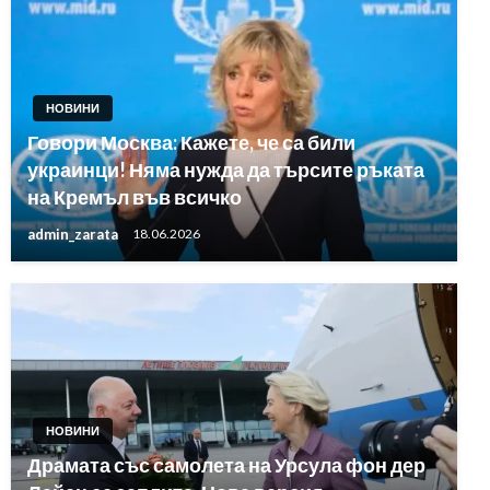
НОВИНИ
Говори Москва: Кажете, че са били
украинци! Няма нужда да търсите ръката
на Кремъл във всичко
admin_zarata
18.06.2026
НОВИНИ
Драмата със самолета на Урсула фон дер