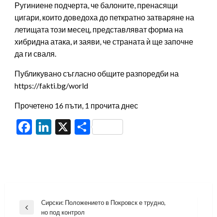
Ругиниене подчерта, че балоните, пренасящи
цигари, които доведоха до петкратно затваряне на
летищата този месец, представляват форма на
хибридна атака, и заяви, че страната ѝ ще започне
да ги сваля.
Публикувано съгласно общите разпоредби на
https://fakti.bg/world
Прочетено 16 пъти, 1 прочита днес
Facebook
LinkedIn
X
Share
Навигация
Сирски: Положението в Покровск е трудно,
Previous
но под контрол