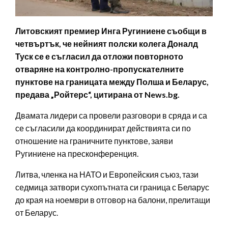
Литовският премиер Инга Ругиниене съобщи в
четвъртък, че нейният полски колега Доналд
Туск се е съгласил да отложи повторното
отваряне на контролно-пропускателните
пунктове на границата между Полша и Беларус,
предава „Ройтерс“, цитирана от News.bg.
Двамата лидери са провели разговори в сряда и са
се съгласили да координират действията си по
отношение на граничните пунктове, заяви
Ругиниене на пресконференция.
Литва, членка на НАТО и Европейския съюз, тази
седмица затвори сухопътната си граница с Беларус
до края на ноември в отговор на балони, прелитащи
от Беларус.