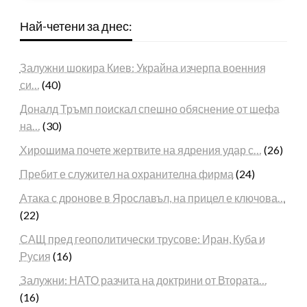
Най-четени за днес:
Залужни шокира Киев: Украйна изчерпа военния
си…
(40)
Доналд Тръмп поискал спешно обяснение от шефа
на…
(30)
Хирошима почете жертвите на ядрения удар с…
(26)
Пребит е служител на охранителна фирма
(24)
Атака с дронове в Ярославъл, на прицел е ключова…
(22)
САЩ пред геополитически трусове: Иран, Куба и
Русия
(16)
Залужни: НАТО разчита на доктрини от Втората…
(16)