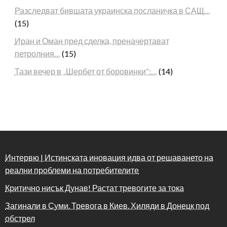
Разследват бившата украинска посланичка в САЩ…
(15)
Иран и Оман пред сделка, преначертават
петролния…
(15)
Тази вечер в „Шербет от боровинки“:…
(14)
Интервю | Истинската иновация идва от решаването на
реални проблеми на потребителите
Критично нисък Дунав! Растат тревогите за тока
Загинали в Суми. Тревога в Киев. Хиляди в Донецк под
обстрел