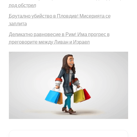
под обстрел
Брутално убийство в Пловдив! Мисерията се
заплита
Деликатно равновесие в Рим! Има прогрес в
преговорите между Ливан и Израел