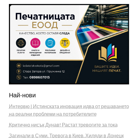
Най-нови
Интервю | Истинската иновация идва от решаването
на реални проблеми на потребителите
Критично нисък Дунав! Растат тревогите за тока
Загинали в Суми. Тревога в Киев. Хиляди в Донецк