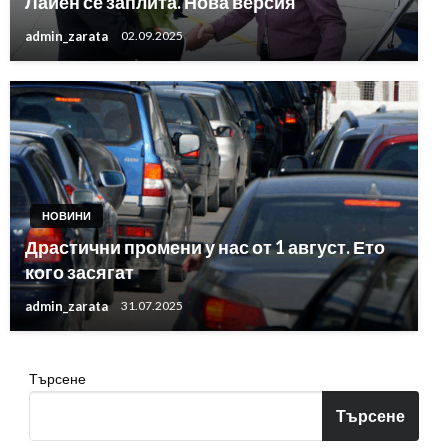
Лайен се заплита. Нова версия
admin_zarata
02.09.2025
НОВИНИ
Драстични промени у нас от 1 август. Ето
кого засягат
admin_zarata
31.07.2025
Търсене
Търсене