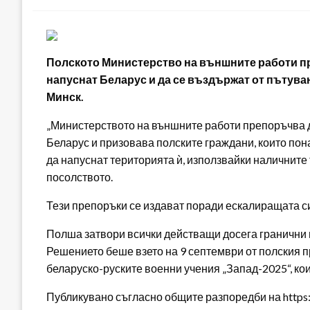
Полското Министерство на външните работи пр
напуснат Беларус и да се въздържат от пътува
Минск.
„Министерството на външните работи препоръчва д
Беларус и призовава полските граждани, които по
да напуснат територията ѝ, използвайки наличните 
посолството.
Тези препоръки се издават поради ескалиращата си
Полша затвори всички действащи досега гранични п
Решението беше взето на 9 септември от полския п
беларуско-руските военни учения „Запад-2025“, кои
Публикувано съгласно общите разпоредби на https:/