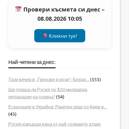
Провери късмета си днес –
08.08.2026 10:05
Кликни тук!
Най-четени за днес:
Тази вечер в „Грехове и рози“: Берак…
(151)
Ще плаща ли Русия по $20 милиарда
репарации на година?
(54)
Ескалация в Украйна: Ракетен удар по Киев и…
(45)
Русия извърши една от най-големите атаки