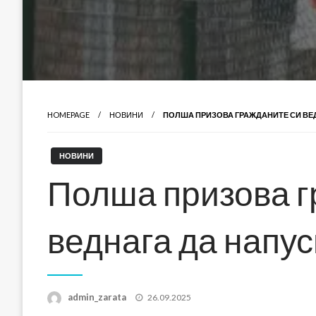
HOMEPAGE
НОВИНИ
ПОЛША ПРИЗОВА ГРАЖДАНИТЕ СИ ВЕ
НОВИНИ
Полша призова г
веднага да напу
Posted
admin_zarata
26.09.2025
on