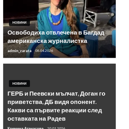
НОВИНИ
Освободиха отвлечена в Багдад
американска журналистка
admin_zarata
08.04.2026
НОВИНИ
ГЕРБ и Пеевски мълчат, Доган го
приветства, ДБ видя опонент.
Какви са първите реакции след
оставката на Радев
Кремена Атанасова
20.01.2026