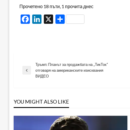
Прочетено 18 пъти, 1 прочита днес
Facebook
LinkedIn
X
Share
Тръмп: Планът за продажбата на „ТикТок“
Навигация
отговаря на американските изисквания
Previous
ВИДЕО
Post
YOU MIGHT ALSO LIKE