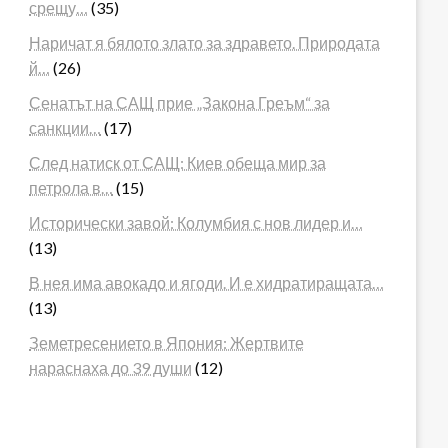
срещу…
(35)
Наричат я бялото злато за здравето. Природата
й…
(26)
Сенатът на САЩ прие „Закона Греъм“ за
санкции…
(17)
След натиск от САЩ: Киев обеща мир за
петрола в…
(15)
Исторически завой: Колумбия с нов лидер и…
(13)
В нея има авокадо и ягоди. И е хидратиращата…
(13)
Земетресението в Япония: Жертвите
нараснаха до 39 души
(12)