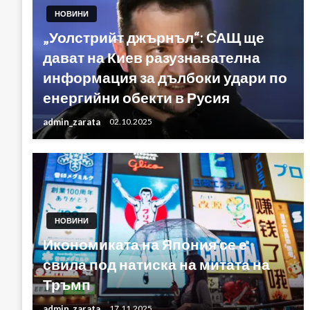
НОВИНИ
„Уолстрийт джърнъл“: САЩ ще
дават на Киев разузнавателна
информация за дълбоки удари по
енергийни обекти в Русия
admin_zarata
02.10.2025
НОВИНИ
Икономиката на Япония се е
свила под натиска на митата на
Тръмп
admin_zarata
17.11.2025