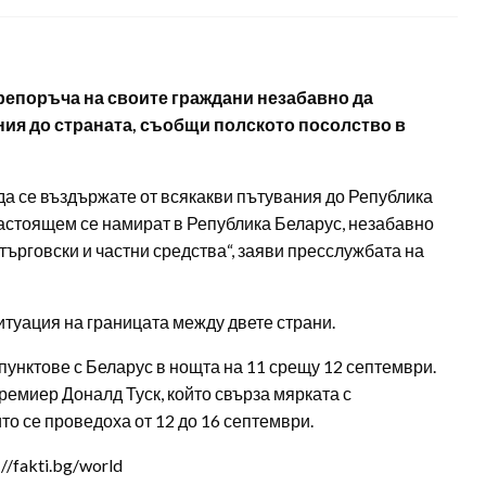
епоръча на своите граждани незабавно да
ния до страната, съобщи полското посолство в
а се въздържате от всякакви пътувания до Република
настоящем се намират в Република Беларус, незабавно
търговски и частни средства“, заяви пресслужбата на
туация на границата между двете страни.
унктове с Беларус в нощта на 11 срещу 12 септември.
ремиер Доналд Туск, който свърза мярката с
то се проведоха от 12 до 16 септември.
/fakti.bg/world