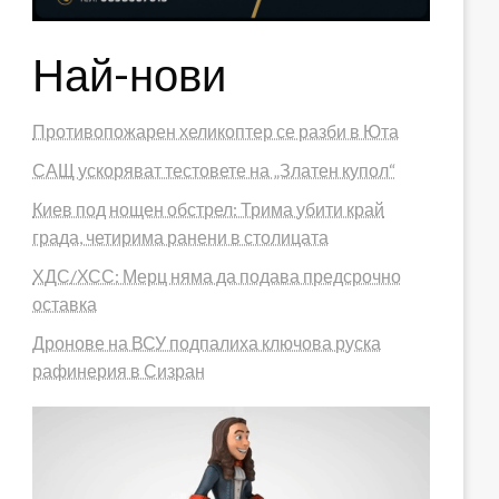
Най-нови
Противопожарен хеликоптер се разби в Юта
САЩ ускоряват тестовете на „Златен купол“
Киев под нощен обстрел: Трима убити край
града, четирима ранени в столицата
ХДС/ХСС: Мерц няма да подава предсрочно
оставка
Дронове на ВСУ подпалиха ключова руска
рафинерия в Сизран