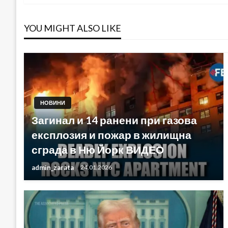
YOU MIGHT ALSO LIKE
НОВИНИ
Загинал и 14 ранени при газова
експлозия и пожар в жилищна
сграда в Ню Йорк ВИДЕО
admin_zarata
24.01.2026