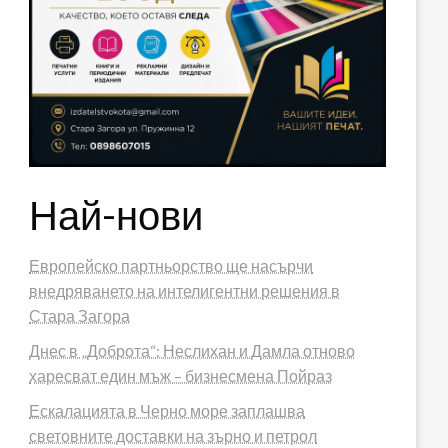
Най-нови
Европейско партньорство ще насърчи
внедряването на интелигентни решения в
Стара Загора
Днес в „Доброта“: Неслихан и Дамла отново
харесват един мъж – бизнесмена Пойраз
Ескалацията в Черно море заплашва
световните доставки на зърно и петрол