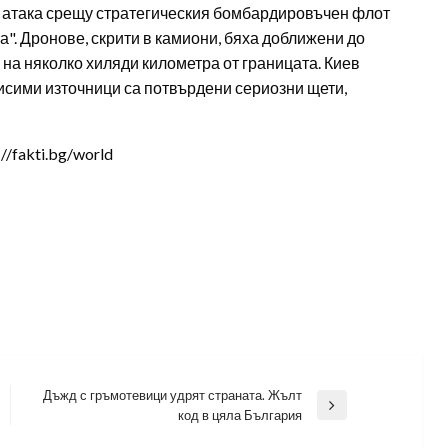
 атака срещу стратегическия бомбардировъчен флот
". Дронове, скрити в камиони, бяха доближени до
 на няколко хиляди километра от границата. Киев
висими източници са потвърдени сериозни щети,
/fakti.bg/world
Дъжд с гръмотевици удрят страната. Жълт
Next
код в цяла България
Post