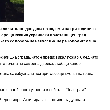
ключително две деца на седем и на три години, са
е срещу южния украински пристанищен град
 като се позова на изявление на ръководителя на
 жилищна сграда, като е предизвикал пожар. След като
те телата на семейна двойка, съобщи Кипер.
артала са избухнали пожари, съобщи кметът на града
написа той рано сутринта в събота в "Телеграм".
д Черно море. Активирана е противовъздушната