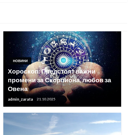
НОВИНИ
Хороскоп: Предстоят важни
промени за Скорпиона, любов за
Овена
admin_zarata
21.10.2025