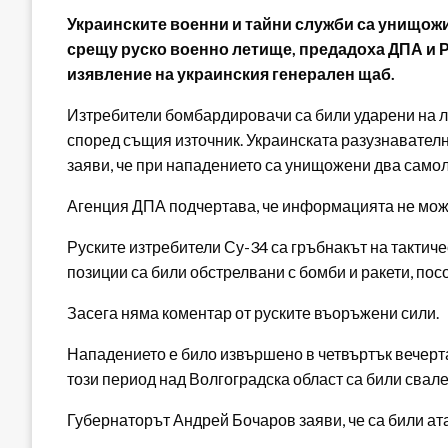
Украинските военни и тайни служби са унищож
срещу руско военно летище, предадоха ДПА и Р
изявление на украинския генерален щаб.
Изтребители бомбардировачи са били ударени на л
според същия източник. Украинската разузнавателн
заяви, че при нападението са унищожени два самоле
Агенция ДПА подчертава, че информацията не може
Руските изтребители Су-34 са гръбнакът на тактич
позиции са били обстрелвани с бомби и ракети, по
Засега няма коментар от руските въоръжени сили.
Нападението е било извършено в четвъртък вечерта
този период над Волгоградска област са били свал
Губернаторът Андрей Бочаров заяви, че са били ат