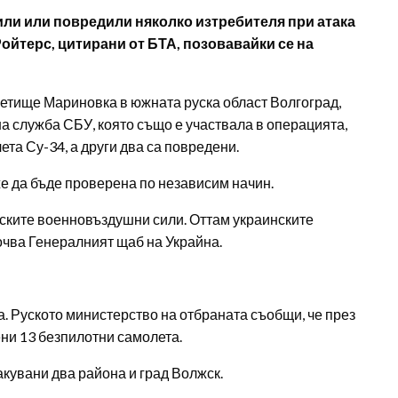
или или повредили няколко изтребителя при атака
ойтерс, цитирани от БТА, позовавайки се на
етище Мариновка в южната руска област Волгоград,
а служба СБУ, която също е участвала в операцията,
та Су-34, а други два са повредени.
 да бъде проверена по независим начин.
еските военновъздушни сили. Оттам украинските
сочва Генералният щаб на Украйна.
. Руското министерство на отбраната съобщи, че през
ени 13 безпилотни самолета.
акувани два района и град Волжск.