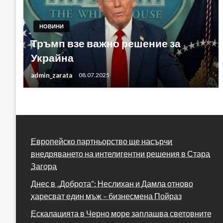
НОВИНИ
Тръмп взе важно решение за
Украйна
admin_zarata
08.07.2025
Европейско партньорство ще насърчи
внедряването на интелигентни решения в Стара
Загора
Днес в „Доброта“: Неслихан и Дамла отново
харесват един мъж – бизнесмена Пойраз
Ескалацията в Черно море заплашва световните