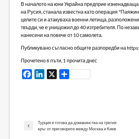
В началото на юни Украйна предприе изненадваща
на Русия, станала известна като операция "Паяжина
целите си и атакуваха военни летища, разположени
твърди, че е унищожил до 40 изтребителя. По неза
нанесени на повече от 10 самолета.
Публикувано съгласно общите разпоредби на https:/
Прочетено 6 пъти, 1 прочита днес
Facebook
LinkedIn
X
Share
Турция е готова да домакинства на третия
Навигация
Previous
кръг от преговорите между Москва и Киев
Post