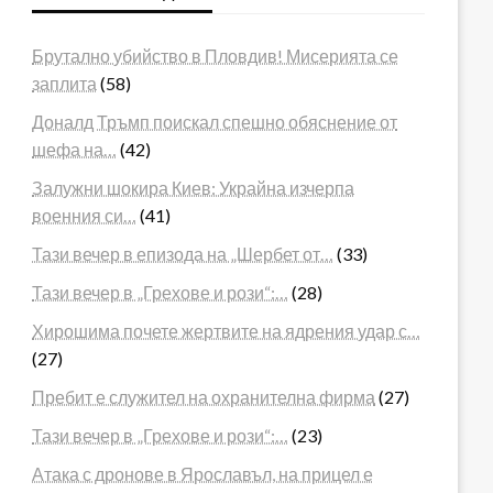
Брутално убийство в Пловдив! Мисерията се
заплита
(58)
Доналд Тръмп поискал спешно обяснение от
шефа на…
(42)
Залужни шокира Киев: Украйна изчерпа
военния си…
(41)
Тази вечер в епизода на „Шербет от…
(33)
Тази вечер в „Грехове и рози“:…
(28)
Хирошима почете жертвите на ядрения удар с…
(27)
Пребит е служител на охранителна фирма
(27)
Тази вечер в „Грехове и рози“:…
(23)
Атака с дронове в Ярославъл, на прицел е