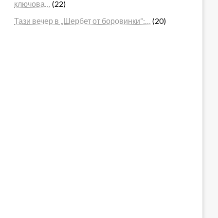
ключова…
(22)
Тази вечер в „Шербет от боровинки“:…
(20)