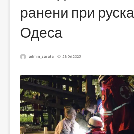
ранени при руска
Одеса
Posted
admin_zarata
28.06.2025
on