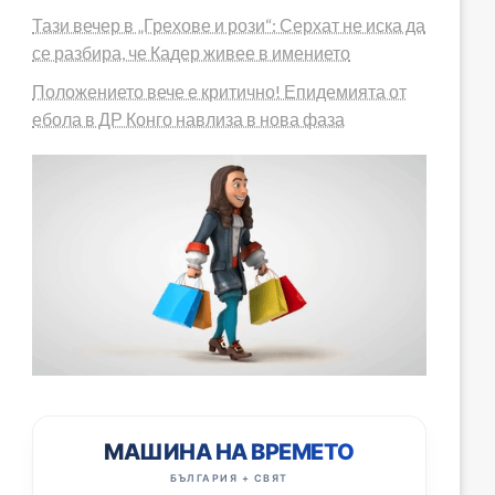
Тази вечер в „Грехове и рози“: Серхат не иска да
се разбира, че Кадер живее в имението
Положението вече е критично! Епидемията от
ебола в ДР Конго навлиза в нова фаза
МАШИНА НА ВРЕМЕТО
БЪЛГАРИЯ + СВЯТ