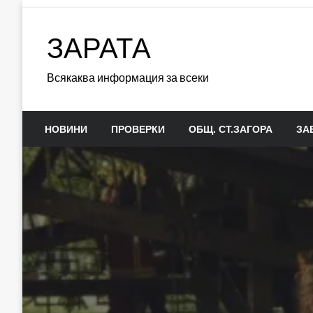
Skip
to
ЗАРАТА
content
Всякаква информация за всеки
НОВИНИ
ПРОВЕРКИ
ОБЩ. СТ.ЗАГОРА
ЗА