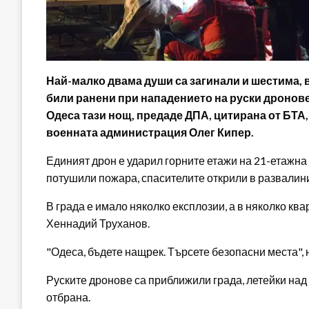
Най-малко двама души са загинали и шестима, в
били ранени при нападението на руски дронов
Одеса тази нощ, предаде ДПА, цитирана от БТА,
военната администрация Олег Кипер.
Единият дрон е ударил горните етажи на 21-етажна
потушили пожара, спасителите открили в развалини
В града е имало няколко експлозии, а в няколко кв
Хеннадий Труханов.
"Одеса, бъдете нащрек. Търсете безопасни места", 
Руските дронове са приближили града, летейки на
отбрана.