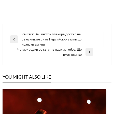
Навигация
Reuters: Вашингтон планира достъп на
съюзниците си от Персийския залив до
Previous
ирански активи
Post
Четири зодии се къпят в пари и любов. Ще
Next
имат всичко
Post
YOU MIGHT ALSO LIKE