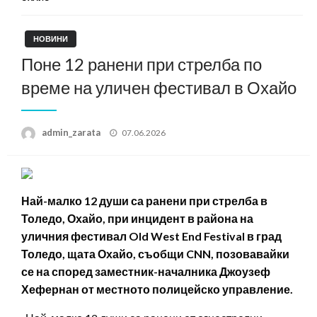
НОВИНИ
Поне 12 ранени при стрелба по
време на уличен фестивал в Охайо
Posted
admin_zarata
07.06.2026
on
Най-малко 12 души са ранени при стрелба в
Толедо, Охайо, при инцидент в района на
уличния фестивал Old West End Festival в град
Толедо, щата Охайо, съобщи CNN, позовавайки
се на според заместник-началника Джоузеф
Хефернан от местното полицейско управление.