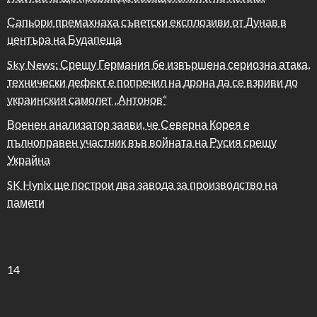
Сапьори премахнаха съветски експлозиви от Дунав в
центъра на Будапеща
Sky News: Срещу Германия бе извършена сериозна атака,
технически дефект е попречил на дрона да се взриви до
украинския самолет „Антонов“
Военен анализатор заяви, че Северна Корея е
пълноправен участник във войната на Русия срещу
Украйна
SK Hynix ще построи два завода за производство на
памети
14