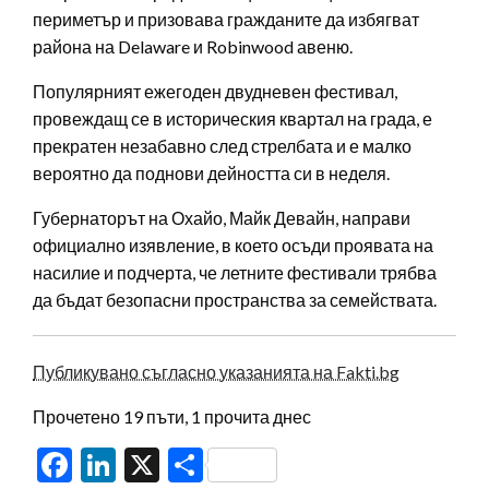
периметър и призовава гражданите да избягват
района на Delaware и Robinwood авеню.
Популярният ежегоден двудневен фестивал,
провеждащ се в историческия квартал на града, е
прекратен незабавно след стрелбата и е малко
вероятно да поднови дейността си в неделя.
Губернаторът на Охайо, Майк Девайн, направи
официално изявление, в което осъди проявата на
насилие и подчерта, че летните фестивали трябва
да бъдат безопасни пространства за семействата.
Публикувано съгласно указанията на Fakti.bg
Прочетено 19 пъти, 1 прочита днес
Facebook
LinkedIn
X
Share