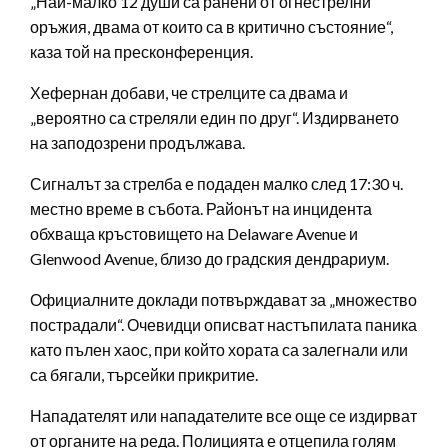
„Най-малко 12 души са ранени от огнестрелни
оръжия, двама от които са в критично състояние“,
каза той на пресконференция.
Хефернан добави, че стрелците са двама и
„вероятно са стреляли един по друг“. Издирването
на заподозрени продължава.
Сигналът за стрелба е подаден малко след 17:30 ч.
местно време в събота. Районът на инцидента
обхваща кръстовището на Delaware Avenue и
Glenwood Avenue, близо до градския дендрариум.
Официалните доклади потвърждават за „множество
пострадали“. Очевидци описват настъпилата паника
като пълен хаос, при който хората са залегнали или
са бягали, търсейки прикритие.
Нападателят или нападателите все още се издирват
от органите на реда. Полицията е отцепила голям