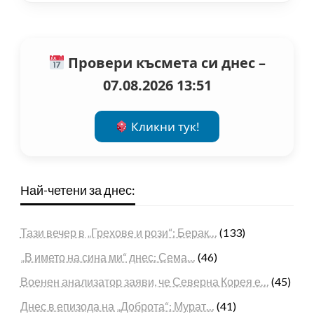
Провери късмета си днес –
07.08.2026 13:51
Кликни тук!
Най-четени за днес:
Тази вечер в „Грехове и рози“: Берак…
(133)
„В името на сина ми“ днес: Сема…
(46)
Военен анализатор заяви, че Северна Корея е…
(45)
Днес в епизода на „Доброта“: Мурат…
(41)