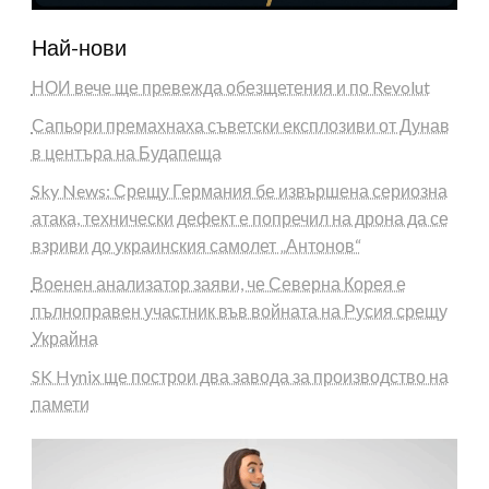
Най-нови
НОИ вече ще превежда обезщетения и по Revolut
Сапьори премахнаха съветски експлозиви от Дунав
в центъра на Будапеща
Sky News: Срещу Германия бе извършена сериозна
атака, технически дефект е попречил на дрона да се
взриви до украинския самолет „Антонов“
Военен анализатор заяви, че Северна Корея е
пълноправен участник във войната на Русия срещу
Украйна
SK Hynix ще построи два завода за производство на
памети