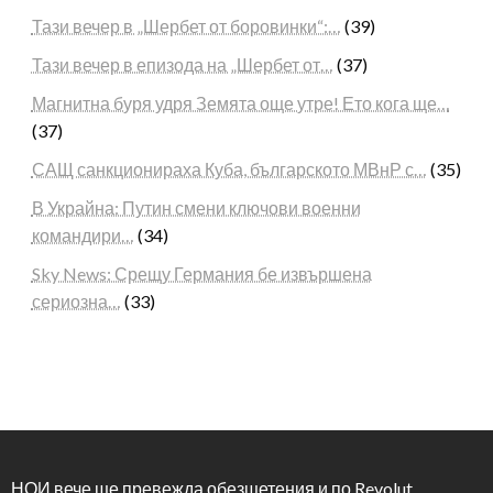
Тази вечер в „Шербет от боровинки“:…
(39)
Тази вечер в епизода на „Шербет от…
(37)
Магнитна буря удря Земята още утре! Ето кога ще…
(37)
САЩ санкционираха Куба, българското МВнР с…
(35)
В Украйна: Путин смени ключови военни
командири…
(34)
Sky News: Срещу Германия бе извършена
сериозна…
(33)
НОИ вече ще превежда обезщетения и по Revolut