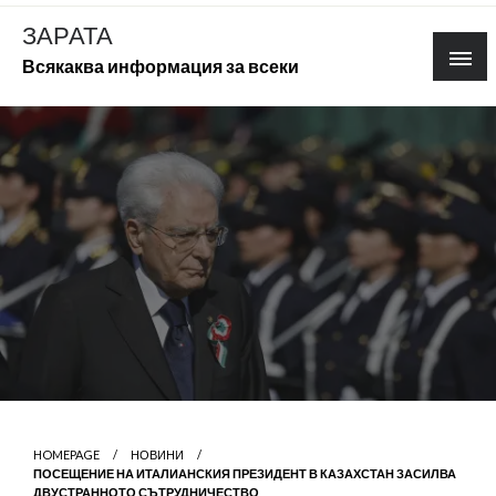
Skip
ЗАРАТА
to
Всякаква информация за всеки
content
HOMEPAGE
НОВИНИ
ПОСЕЩЕНИЕ НА ИТАЛИАНСКИЯ ПРЕЗИДЕНТ В КАЗАХСТАН ЗАСИЛВА
ДВУСТРАННОТО СЪТРУДНИЧЕСТВО