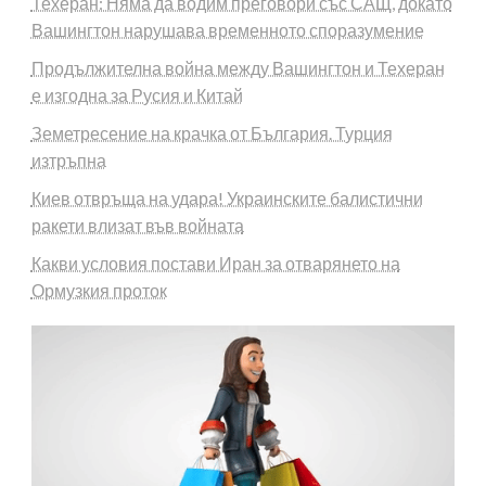
Техеран: Няма да водим преговори със САЩ, докато
Вашингтон нарушава временното споразумение
Продължителна война между Вашингтон и Техеран
е изгодна за Русия и Китай
Земетресение на крачка от България. Турция
изтръпна
Киев отвръща на удара! Украинските балистични
ракети влизат във войната
Какви условия постави Иран за отварянето на
Ормузкия проток