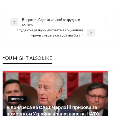
Навигация
Въпрос в „Сделка или не? затрудни и
Previous
банкер
Post
Студентка разбуни духовете в социалните
Next
мрежи с играта си в „Стани богат“
Post
YOU MIGHT ALSO LIKE
НОВИНИ
В Конгреса на САЩ: Чарлз III призова за
помощ към Украйна и запазване на НАТО