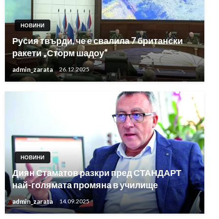
НОВИНИ
Русия твърди, че е свалила 7 британски
ракети „Сторм шадоу“
admin_zarata
26.12.2025
НОВИНИ
Диян Стаматов разкри пред СТАНДАРТ
най-голямата промяна в училище
admin_zarata
14.09.2025