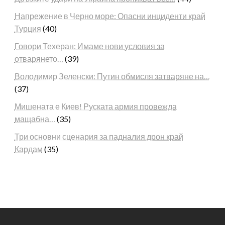
Напрежение в Черно море: Опасни инциденти край
Турция
(40)
Говори Техеран: Имаме нови условия за
отварянето…
(39)
Володимир Зеленски: Путин обмисля затваряне на…
(37)
Мишената е Киев! Руската армия провежда
мащабна…
(35)
Три основни сценария за падналия дрон край
Кардам
(35)