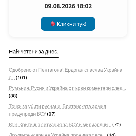
09.08.2026 18:02
Кликни тук!
Най-четени за днес:
Одобрено от Пентагона! Ердоган спасява Украйна
с…
(101)
Румъния, Русия и Украйна с първи коментари след…
(88)
Точки за убити руснаци: Британската армия
предупреди ВСУ
(87)
Bild: Критична ситуация за ВСУ и милиардни…
(70)
Дръзките удари на Украйна проникват все…
(44)