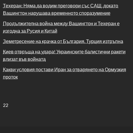
Техеран: Няма да водим преговори със САЩ, докато
Вашингтон нарушава временното споразумение
Продължителна война между Вашингтон и Техеран е
изгодна за Русия и Китай
Земетресение на крачка от България. Турция изтръпна
Киев отвръща на удара! Украинските балистични ракети
влизат във войната
Какви условия постави Иран за отварянето на Ормузкия
проток
22