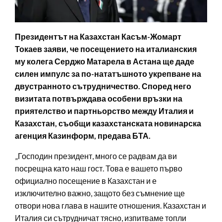
Президентът на Казахстан Касъм-Жомарт
Токаев заяви, че посещението на италианския
му колега Серджо Матарела в Астана ще даде
силен импулс за по-нататъшното укрепване на
двустранното сътрудничество. Според него
визитата потвърждава особени връзки на
приятелство и партньорство между Италия и
Казахстан, съобщи казахстанската новинарска
агенция Казинформ, предава БТА.
„Господин президент, много се радвам да ви
посрещна като наш гост. Това е вашето първо
официално посещение в Казахстан и е
изключително важно, защото без съмнение ще
отвори нова глава в нашите отношения. Казахстан и
Италия си сътрудничат тясно, изпитваме топли