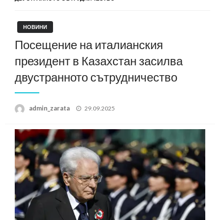
НОВИНИ
Посещение на италианския
президент в Казахстан засилва
двустранното сътрудничество
Posted
admin_zarata
29.09.2025
on