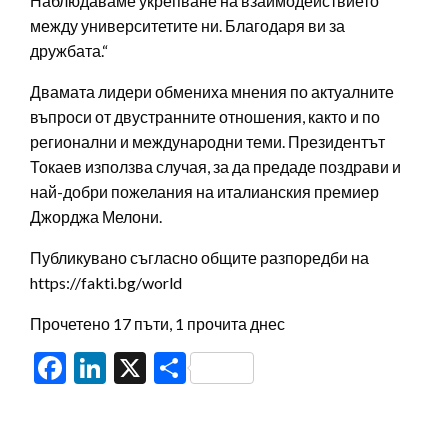
Наблюдаваме укрепване на взаимодействието
между университетите ни. Благодаря ви за
дружбата.“
Двамата лидери обмениха мнения по актуалните
въпроси от двустранните отношения, както и по
регионални и международни теми. Президентът
Токаев използва случая, за да предаде поздрави и
най-добри пожелания на италианския премиер
Джорджа Мелони.
Публикувано съгласно общите разпоредби на
https://fakti.bg/world
Прочетено 17 пъти, 1 прочита днес
Facebook
LinkedIn
X
Share