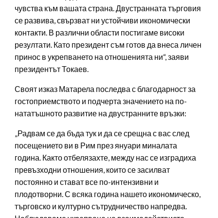
чувства към вашата страна. Двустранната търговия
се развива, свързват ни устойчиви икономически
контакти. В различни области постигаме високи
резултати. Като президент съм готов да внеса личен
принос в укрепването на отношенията ни“, заяви
президентът Токаев.
Своят изказ Матарела последва с благодарност за
гостоприемството и подчерта значението на по-
нататъшното развитие на двустранните връзки:
„Радвам се да бъда тук и да се срещна с вас след
посещението ви в Рим през януари миналата
година. Както отбелязахте, между нас се изградиха
превъзходни отношения, които се засилват
постоянно и стават все по-интензивни и
плодотворни. С всяка година нашето икономическо,
търговско и културно сътрудничество напредва.