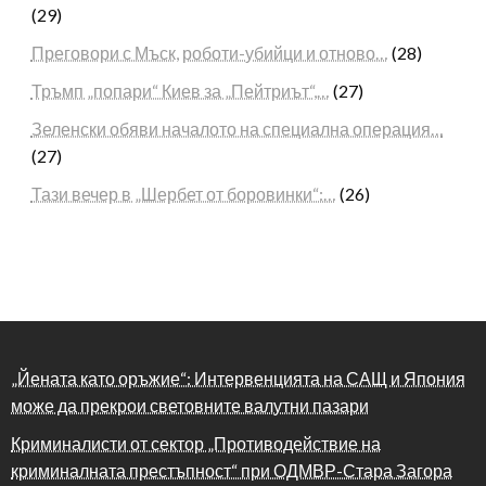
(29)
Преговори с Мъск, роботи-убийци и отново…
(28)
Тръмп „попари“ Киев за „Пейтриът“,…
(27)
Зеленски обяви началото на специална операция…
(27)
Тази вечер в „Шербет от боровинки“:…
(26)
„Йената като оръжие“: Интервенцията на САЩ и Япония
може да прекрои световните валутни пазари
Криминалисти от сектор „Противодействие на
криминалната престъпност“ при ОДМВР-Стара Загора