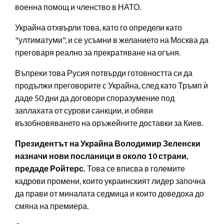
военна помощ и членство в НАТО.
Украйна отхвърли това, като го определи като
"ултиматуми", и се усъмни в желанието на Москва да
преговаря реално за прекратяване на огъня.
Въпреки това Русия потвърди готовността си да
продължи преговорите с Украйна, след като Тръмп ѝ
даде 50 дни да договори споразумение под
заплахата от сурови санкции, и обяви
възобновяването на оръжейните доставки за Киев.
Президентът на Украйна Володимир Зеленски
назначи нови посланици в около 10 страни,
предаде Ройтерс.
Това се вписва в големите
кадрови промени, които украинският лидер започна
да прави от миналата седмица и които доведоха до
смяна на премиера.