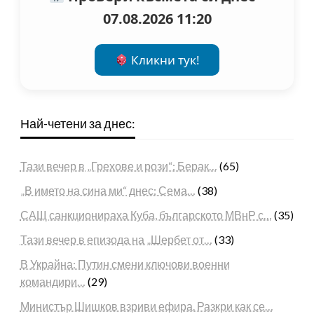
07.08.2026 11:20
Кликни тук!
Най-четени за днес:
Тази вечер в „Грехове и рози“: Берак…
(65)
„В името на сина ми“ днес: Сема…
(38)
САЩ санкционираха Куба, българското МВнР с…
(35)
Тази вечер в епизода на „Шербет от…
(33)
В Украйна: Путин смени ключови военни
командири…
(29)
Министър Шишков взриви ефира. Разкри как се…