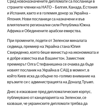
Сред новоназначените дипломати са посланици в
страните членки на НАТО – Белгия, Канада, Естония
и Испания, както и в големия донор за Украйна –
Япония. Нови посланици са назначени и във
влиятелните регионални сили Република Южна
Африка и Обединените арабски емирства.
При промените, подети от Зеленски миналата
седмица, премиер на Украйна стана Юлия
Свириденко, която беше министър на икономиката и
е добре известна във Вашингтон. Заместник
премиерът Олга Стефанишина се очаква да бъде
новият посланик на Украйна в САЩ в момент, в
който Киев иска да обърне по-голямо внимание на
връзките си с администрацията на Доналд Тръмп.
Днес в изказване пред дипломатическия корпус,
публикувано от канцеларията на Зеленски, се
казваше, че украинските дипломати трябва да