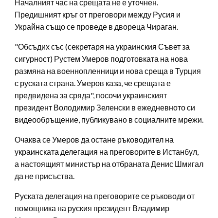
Началният час на срещата не е уточнен.
Предишният кръг от преговори между Русия и
Украйна също се проведе в двореца Чираган.
"Обсъдих със (секретаря на украинския Съвет за
сигурност) Рустем Умеров подготовката на нова
размяна на военнопленници и нова среща в Турция
с руската страна. Умеров каза, че срещата е
предвидена за сряда", посочи украинският
президент Володимир Зеленски в ежедневното си
видеообръщение, публикувано в социалните мрежи.
Очаква се Умеров да остане ръководител на
украинската делегация на преговорите в Истанбул,
а настоящият министър на отбраната Денис Шмигал
да не присъства.
Руската делегация на преговорите се ръководи от
помощника на руския президент Владимир