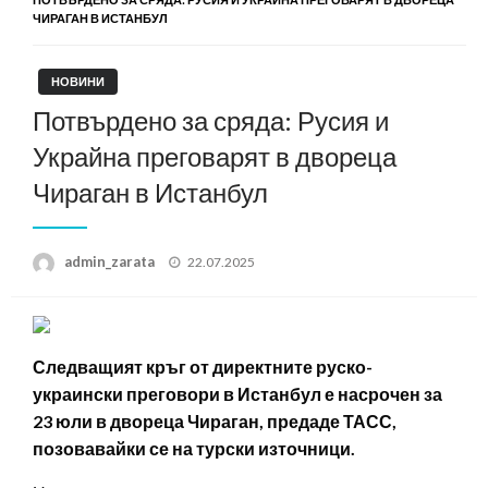
ЧИРАГАН В ИСТАНБУЛ
НОВИНИ
Потвърдено за сряда: Русия и
Украйна преговарят в двореца
Чираган в Истанбул
Posted
admin_zarata
22.07.2025
on
Следващият кръг от директните руско-
украински преговори в Истанбул е насрочен за
23 юли в двореца Чираган, предаде ТАСС,
позовавайки се на турски източници.