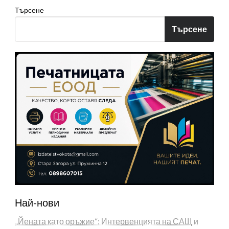
Търсене
Търсене
Най-нови
„Йената като оръжие“: Интервенцията на САЩ и