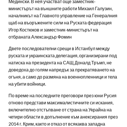
Медински. В нея участват още заместник-
министърът на външните работи Михаил Галузин,
началникът на Главното управление на Генералния
щаб на въоръжените сили на Руската федерация
Игор Костюков и заместник-министърът на
отбраната Александър Фомин
Двете последователни срещи в Истанбул между
руската и украинската делегация, организирани под
натиска на президента на САЩ Доналд Тръмп, не
доведоха до голям напредък за прекратяването на
огъня, а само до размяна на военнопленници и тела
на убити войници.
По време на последните преговори през юни Русия
отново представи максималистичните си искания,
включително отстъпване от страна на Украйна на
четири области в допълнение към анексирания през
2014 г. Крим, както и отказ от всякаква западна