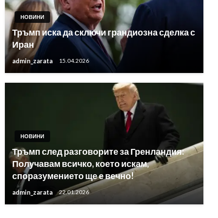
НОВИНИ
Тръмп иска да сключи грандиозна сделка с
Иран
admin_zarata
15.04.2026
НОВИНИ
Тръмп след разговорите за Гренландия:
Получавам всичко, което искам,
споразумението ще е вечно!
admin_zarata
22.01.2026