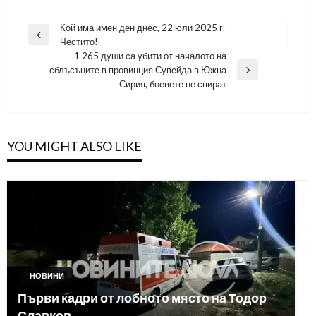
Навигация
Кой има имен ден днес, 22 юли 2025 г.
Previous
Честито!
Post
1 265 души са убити от началото на
сблъсъците в провинция Сувейда в Южна
Next
Сирия, боевете не спират
Post
YOU MIGHT ALSO LIKE
НОВИНИ
Първи кадри от лобното място на Тодор
Славков