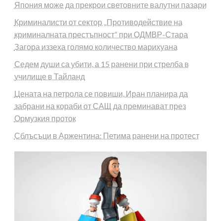
Япония може да прекрои световните валутни пазари
Криминалисти от сектор „Противодействие на
криминалната престъпност“ при ОДМВР-Стара
Загора иззеха голямо количество марихуана
Седем души са убити, а 15 ранени при стрелба в
училище в Тайланд
Цената на петрола се повиши, Иран планира да
забрани на кораби от САЩ да преминават през
Ормузкия проток
Сблъсъци в Аржентина: Петима ранени на протест